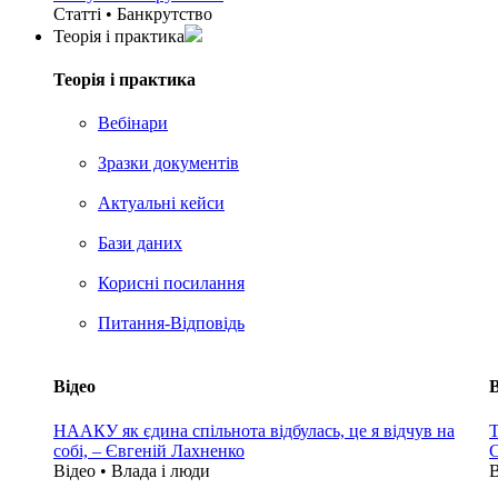
Статті • Банкрутство
Теорія i практика
Теорія i практика
Вебінари
Зразки документів
Актуальні кейси
Бази даних
Корисні посилання
Питання-Відповідь
Відео
В
НААКУ як єдина спільнота відбулась, це я відчув на
Т
собі, – Євгеній Лахненко
С
Відео • Влада i люди
В