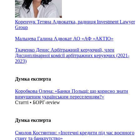
Коренчук Тетяна
Адвокатка, радниця Investment Lawyer
Group
Мальцева Галина
Адвокат АО «АФ «АКТІО»
Ткаченко Денис
Арбітражний керуючий, член
Дисциплінарної комісії арбітражних керуючих (2021-
2023)
Думка експерта
Коробкова Олена: «Банки Польщі: що корисно знати
вимушеним українським переселенцям?»
Статті • БОРГ-review
Думка експерта
Смолов Костянтин: «Іпотечні кредити під час воєнного
стану та банкрутство»