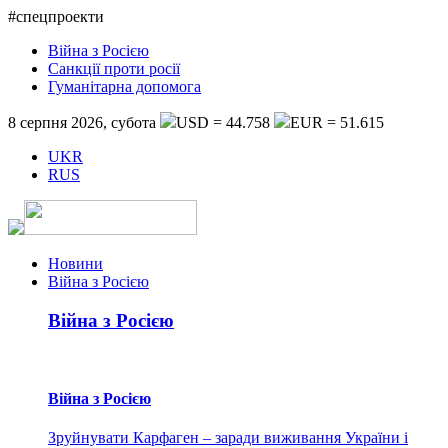
#спецпроекти
Війна з Росією
Санкції проти росії
Гуманітарна допомога
8 серпня 2026, субота
USD = 44.758
EUR = 51.615
UKR
RUS
Новини
Війна з Росією
Війна з Росією
Війна з Росією
Зруйнувати Карфаген – заради виживання України і