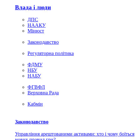
Влада i люди
ДПС
НААКУ
Мінюст
Законодавство
Регуляторна політика
ФДМУ
НБУ
НАБУ
ФГВФЛ
Верховна Рада
Кабмін
Законодавство
Управління арештованими активами: хто і чому боїться
нових правил гри?