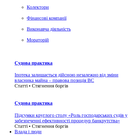
Колектори
Фінансові компанії
Виконавча діяльність
Мораторій
Судова практика
Іпотека залишається дійсною незалежно від зміни
власника майна – правова позиція ВС
Статті • Стягнення боргiв
Судова практика
Підсумки круглого столу «Роль господарських судів у
забезпеченні ефективності процедур банкрутства»
Статті • Стягнення боргiв
Влада i люди