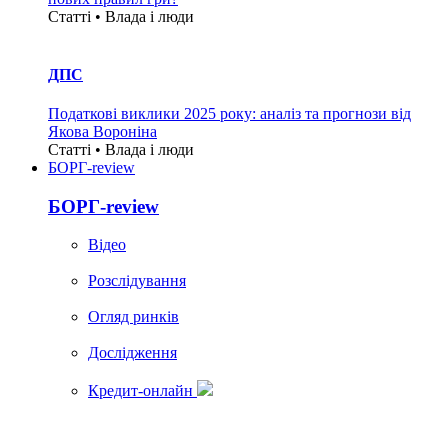
Статті • Влада i люди
ДПС
Податкові виклики 2025 року: аналіз та прогнози від
Якова Вороніна
Статті • Влада i люди
БОРГ-review
БОРГ-review
Вiдео
Розслідування
Огляд ринків
Дослідження
Кредит-онлайн