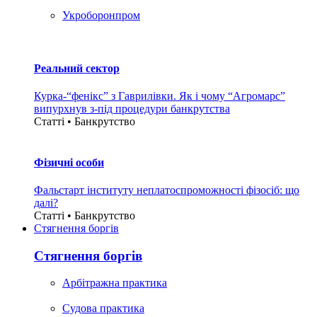
Укроборонпром
Реальний сектор
Курка-“фенікс” з Гаврилівки. Як і чому “Агромарс”
випурхнув з-під процедури банкрутства
Статті • Банкрутство
Фізичні особи
Фальстарт інституту неплатоспроможності фізосіб: що
далі?
Статті • Банкрутство
Стягнення боргiв
Стягнення боргiв
Арбітражна практика
Судова практика