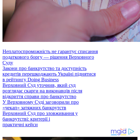
Неплатоспроможність не гарантує списання
податкового боргу — рішення Верховного
Суду
Закони про банкрутство та доступність
кредитів перешкоджають Україні піднятися
в рейтингу Doing Business
Верховний Суд уточнив, який суд
розглядає скарги на виконавців після
відкриття справи про банкрутство
У Верховному Суді заговорили про
«чекап» затяжних банкрутств
Верховний Суд про зловживання у
банкрутстві: критерії і
практичні кейси