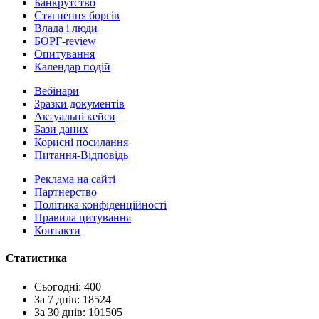
Банкрутство
Стягнення боргiв
Влада i люди
БОРГ-review
Опитування
Календар подій
Вебінари
Зразки документів
Актуальні кейси
Бази даних
Корисні посилання
Питання-Відповідь
Реклама на сайтi
Партнерство
Політика конфіденційності
Правила цитування
Контакти
Статистика
Сьогодні: 400
За 7 днів: 18524
За 30 днів: 101505