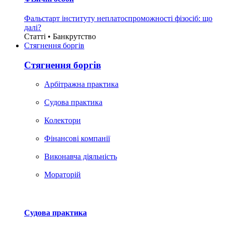
Фальстарт інституту неплатоспроможності фізосіб: що
далі?
Статті • Банкрутство
Стягнення боргiв
Стягнення боргiв
Арбітражна практика
Судова практика
Колектори
Фінансові компанії
Виконавча діяльність
Мораторій
Судова практика