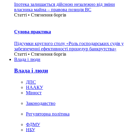
Іпотека залишається дійсною незалежно від зміни
власника майна – правова позиція ВС
Статті • Стягнення боргiв
Судова практика
Підсумки круглого столу «Роль господарських судів у
забезпеченні ефективності процедур банкрутства»
Статті • Стягнення боргiв
Влада i люди
Влада i люди
ДПС
НААКУ
Мінюст
Законодавство
Регуляторна політика
ФДМУ
НБУ