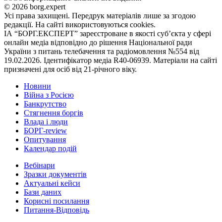
© 2026 borg.expert
Усі права захищені. Передрук матеріалів лише за згодою
редакції. На сайті використовуються cookies.
ІА “БОРГ.ЕКСПЕРТ” зареєстроване в якості суб’єкта у сфері
онлайн медіа відповідно до рішення Національної ради
України з питань телебачення та радіомовлення №554 від
19.02.2026. Ідентифікатор медіа R40-06939. Матеріали на сайті
призначені для осіб від 21-річного віку.
Новини
Війна з Росією
Банкрутство
Стягнення боргiв
Влада i люди
БОРГ-review
Опитування
Календар подій
Вебінари
Зразки документів
Актуальні кейси
Бази даних
Корисні посилання
Питання-Відповідь