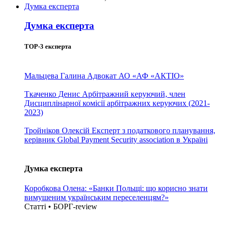
Думка експерта
Думка експерта
TOP-3 експерта
Мальцева Галина
Адвокат АО «АФ «АКТІО»
Ткаченко Денис
Арбітражний керуючий, член
Дисциплінарної комісії арбітражних керуючих (2021-
2023)
Тройніков Олексій
Експерт з податкового планування,
керівник Global Payment Security association в Україні
Думка експерта
Коробкова Олена: «Банки Польщі: що корисно знати
вимушеним українським переселенцям?»
Статті • БОРГ-review