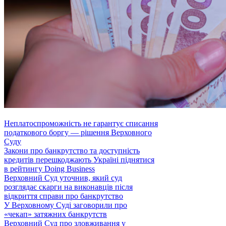
Неплатоспроможність не гарантує списання
податкового боргу — рішення Верховного
Суду
Закони про банкрутство та доступність
кредитів перешкоджають Україні піднятися
в рейтингу Doing Business
Верховний Суд уточнив, який суд
розглядає скарги на виконавців після
відкриття справи про банкрутство
У Верховному Суді заговорили про
«чекап» затяжних банкрутств
Верховний Суд про зловживання у