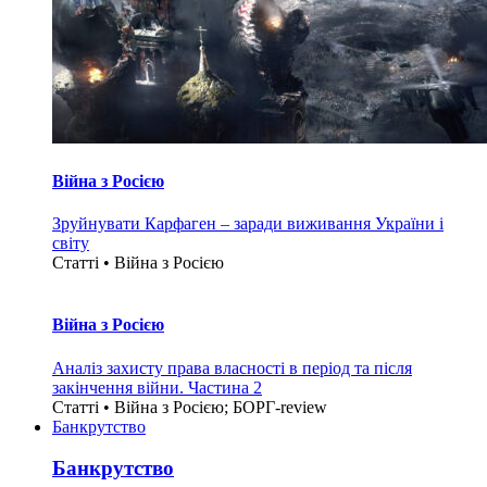
Війна з Росією
Зруйнувати Карфаген – заради виживання України і
світу
Статті • Війна з Росією
Війна з Росією
Аналіз захисту права власності в період та після
закінчення війни. Частина 2
Статті • Війна з Росією; БОРГ-review
Банкрутство
Банкрутство