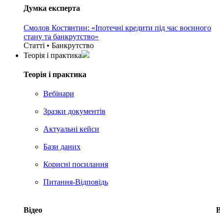
Думка експерта
Смолов Костянтин: «Іпотечні кредити під час воєнного
стану та банкрутство»
Статті • Банкрутство
Теорія i практика
Теорія i практика
Вебінари
Зразки документів
Актуальні кейси
Бази даних
Корисні посилання
Питання-Відповідь
Відео
В