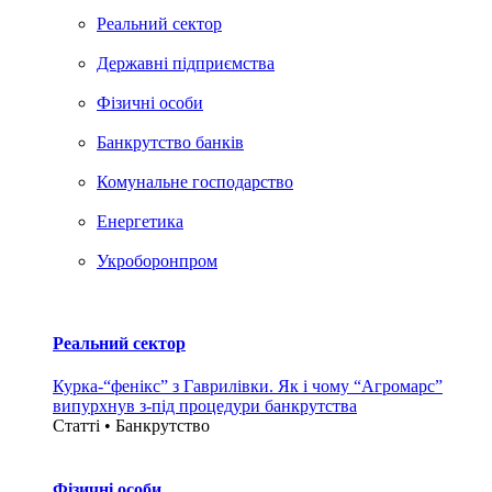
Реальний сектор
Державні підприємства
Фізичні особи
Банкрутство банків
Комунальне господарство
Енергетика
Укроборонпром
Реальний сектор
Курка-“фенікс” з Гаврилівки. Як і чому “Агромарс”
випурхнув з-під процедури банкрутства
Статті • Банкрутство
Фізичні особи