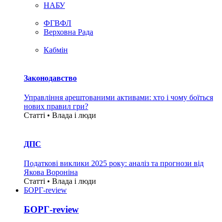
НАБУ
ФГВФЛ
Верховна Рада
Кабмін
Законодавство
Управління арештованими активами: хто і чому боїться
нових правил гри?
Статті • Влада i люди
ДПС
Податкові виклики 2025 року: аналіз та прогнози від
Якова Вороніна
Статті • Влада i люди
БОРГ-review
БОРГ-review