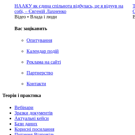
НААКУ як єдина спільнота відбулась, це я відчув на
Т
собі, – Євгеній Лахненко
С
Відео • Влада i люди
В
Вас зацікавить
Опитування
Календар подій
Реклама на сайтi
Партнерство
Контакти
Теорія i практика
Вебінари
Зразки документів
Актуальні кейси
Бази даних
Корисні посилання
Питання-Відповідь