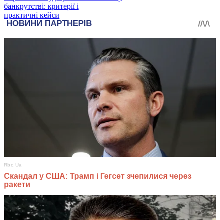
банкрутстві: критерії і
практичні кейси