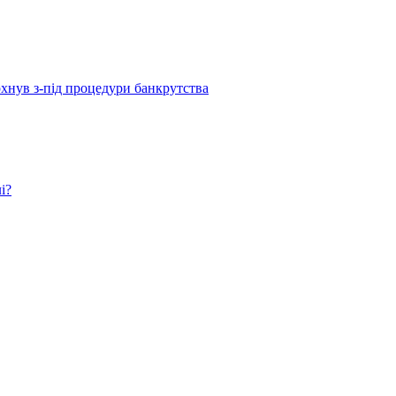
рхнув з-під процедури банкрутства
і?