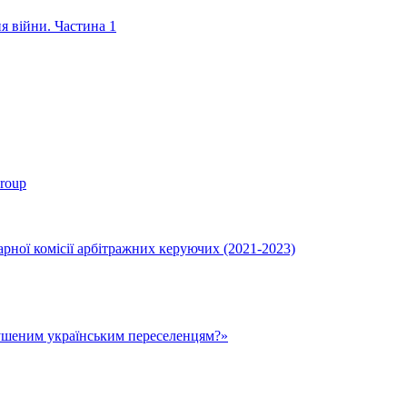
ня війни. Частина 1
roup
ної комісії арбітражних керуючих (2021-2023)
ушеним українським переселенцям?»