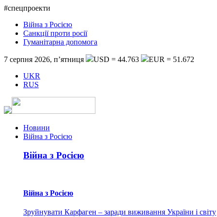
#спецпроекти
Війна з Росією
Санкції проти росії
Гуманітарна допомога
7 серпня 2026, п’ятниця
USD = 44.763
EUR = 51.672
UKR
RUS
Новини
Війна з Росією
Війна з Росією
Війна з Росією
Зруйнувати Карфаген – заради виживання України і світу