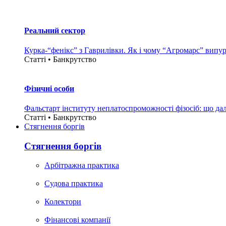
Реальний сектор
Курка-“фенікс” з Гаврилівки. Як і чому “Агромарс” випу
Статті • Банкрутство
Фізичні особи
Фальстарт інституту неплатоспроможності фізосіб: що дал
Статті • Банкрутство
Стягнення боргiв
Стягнення боргiв
Арбітражна практика
Судова практика
Колектори
Фінансові компанії