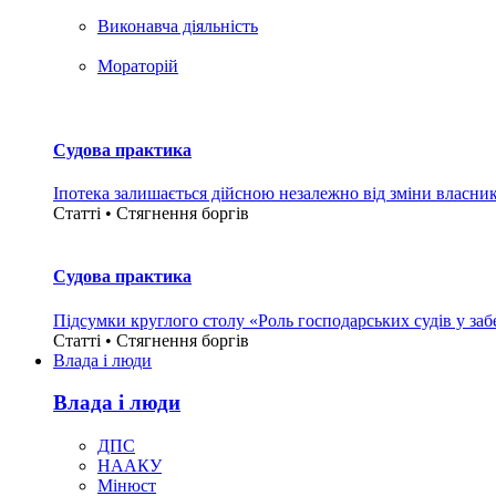
Виконавча діяльність
Мораторій
Судова практика
Іпотека залишається дійсною незалежно від зміни власни
Статті • Стягнення боргiв
Судова практика
Підсумки круглого столу «Роль господарських судів у за
Статті • Стягнення боргiв
Влада i люди
Влада i люди
ДПС
НААКУ
Мінюст