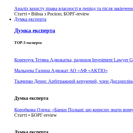
Аналіз захисту права власності в період та після закінчен
Статті • Війна з Росією; БОРГ-review
Думка експерта
Думка експерта
TOP-3 експерта
Коренчук Тетяна
Адвокатка, радниця Investment Lawyer G
Мальцева Галина
Адвокат АО «АФ «АКТІО»
Ткаченко Денис
Арбітражний керуючий, член Дисциплінар
Думка експерта
Коробкова Олена: «Банки Польщі: що корисно знати вим
Статті • БОРГ-review
Думка експерта