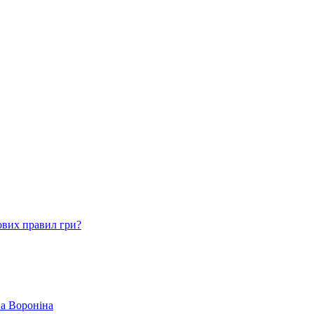
ових правил гри?
ва Вороніна