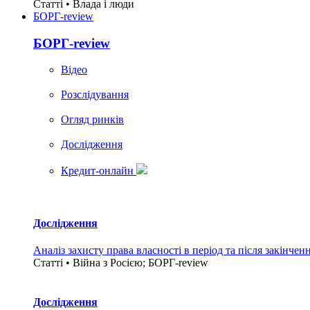
Статті • Влада i люди
БОРГ-review
БОРГ-review
Вiдео
Розслідування
Огляд ринків
Дослідження
Кредит-онлайн
Дослідження
Аналіз захисту права власності в період та після закінчен
Статті • Війна з Росією; БОРГ-review
Дослідження