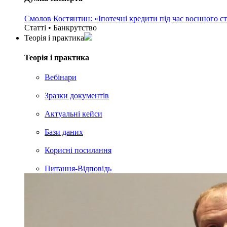
Смолов Костянтин: «Іпотечні кредити під час воєнного с
Статті • Банкрутство
Теорія i практика
Теорія i практика
Вебінари
Зразки документів
Актуальні кейси
Бази даних
Корисні посилання
Питання-Відповідь