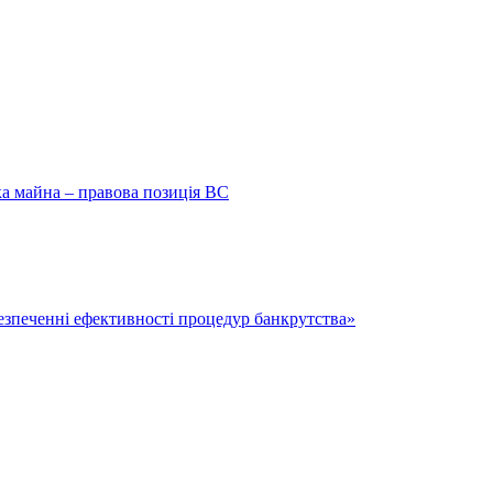
ка майна – правова позиція ВС
безпеченні ефективності процедур банкрутства»