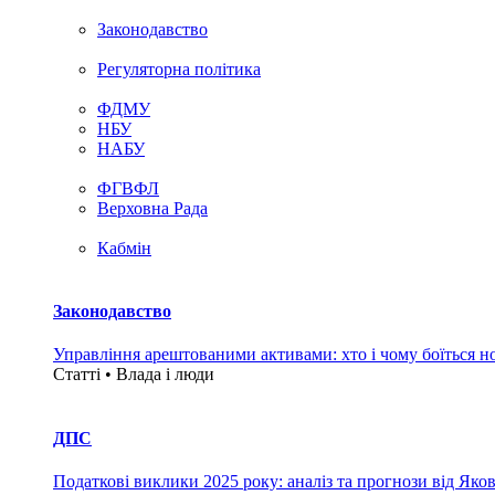
Законодавство
Регуляторна політика
ФДМУ
НБУ
НАБУ
ФГВФЛ
Верховна Рада
Кабмін
Законодавство
Управління арештованими активами: хто і чому боїться н
Статті • Влада i люди
ДПС
Податкові виклики 2025 року: аналіз та прогнози від Яко