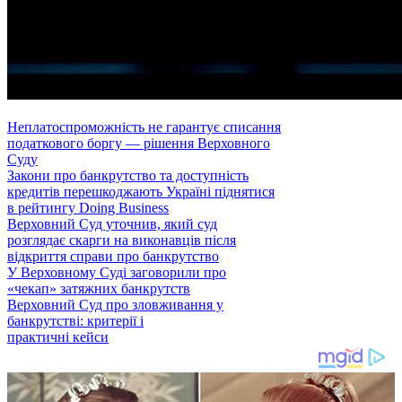
Неплатоспроможність не гарантує списання
податкового боргу — рішення Верховного
Суду
Закони про банкрутство та доступність
кредитів перешкоджають Україні піднятися
в рейтингу Doing Business
Верховний Суд уточнив, який суд
розглядає скарги на виконавців після
відкриття справи про банкрутство
У Верховному Суді заговорили про
«чекап» затяжних банкрутств
Верховний Суд про зловживання у
банкрутстві: критерії і
практичні кейси