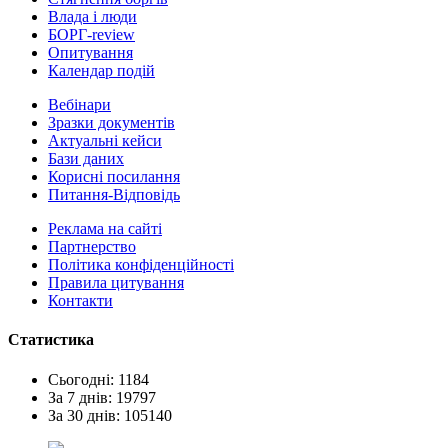
Влада i люди
БОРГ-review
Опитування
Календар подій
Вебінари
Зразки документів
Актуальні кейси
Бази даних
Корисні посилання
Питання-Відповідь
Реклама на сайтi
Партнерство
Політика конфіденційності
Правила цитування
Контакти
Статистика
Сьогодні: 1184
За 7 днів: 19797
За 30 днів: 105140