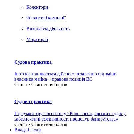
Колектори
Фінансові компанії
Виконавча діяльність
Мораторій
Судова практика
Іпотека залишається дійсною незалежно від зміни
власника майна – правова позиція ВС
Статті • Стягнення боргiв
Судова практика
Підсумки круглого столу «Роль господарських судів у
забезпеченні ефективності процедур банкрутства»
Статті • Стягнення боргiв
Влада i люди