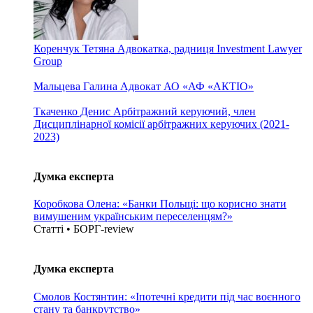
Коренчук Тетяна
Адвокатка, радниця Investment Lawyer
Group
Мальцева Галина
Адвокат АО «АФ «АКТІО»
Ткаченко Денис
Арбітражний керуючий, член
Дисциплінарної комісії арбітражних керуючих (2021-
2023)
Думка експерта
Коробкова Олена: «Банки Польщі: що корисно знати
вимушеним українським переселенцям?»
Статті • БОРГ-review
Думка експерта
Смолов Костянтин: «Іпотечні кредити під час воєнного
стану та банкрутство»