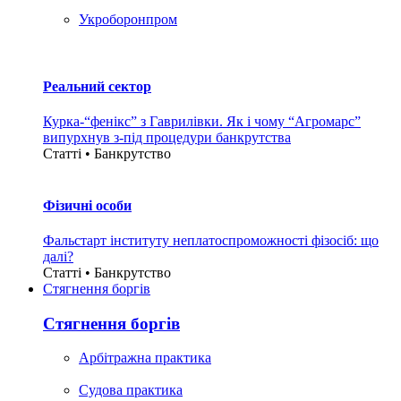
Укроборонпром
Реальний сектор
Курка-“фенікс” з Гаврилівки. Як і чому “Агромарс”
випурхнув з-під процедури банкрутства
Статті • Банкрутство
Фізичні особи
Фальстарт інституту неплатоспроможності фізосіб: що
далі?
Статті • Банкрутство
Стягнення боргiв
Стягнення боргiв
Арбітражна практика
Судова практика