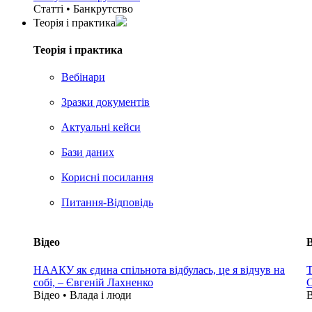
Статті • Банкрутство
Теорія i практика
Теорія i практика
Вебінари
Зразки документів
Актуальні кейси
Бази даних
Корисні посилання
Питання-Відповідь
Відео
В
НААКУ як єдина спільнота відбулась, це я відчув на
Т
собі, – Євгеній Лахненко
С
Відео • Влада i люди
В