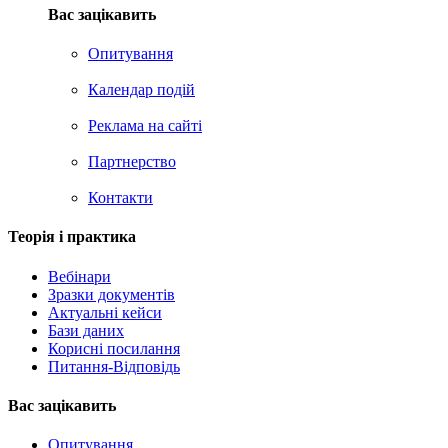
Вас зацікавить
Опитування
Календар подій
Реклама на сайтi
Партнерство
Контакти
Теорія i практика
Вебінари
Зразки документів
Актуальні кейси
Бази даних
Корисні посилання
Питання-Відповідь
Вас зацiкавить
Опитування