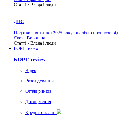
Статті • Влада i люди
ДПС
Податкові виклики 2025 року: аналіз та прогнози від
Якова Вороніна
Статті • Влада i люди
БОРГ-review
БОРГ-review
Вiдео
Розслідування
Огляд ринків
Дослідження
Кредит-онлайн