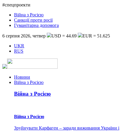
#спецпроекти
Війна з Росією
Санкції проти росії
Гуманітарна допомога
6 серпня 2026, четвер
USD = 44.69
EUR = 51.625
UKR
RUS
Новини
Війна з Росією
Війна з Росією
Війна з Росією
Зруйнувати Карфаген – заради виживання України і