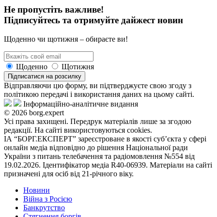
Не пропустіть важливе!
Підписуйтесь та отримуйте дайжест новин
Щоденно чи щотижня – обираєте ви!
Щоденно
Щотижня
Підписатися на розсилку
Відправляючи цю форму, ви підтверджуєте свою згоду з
політикою передачі і використання даних на цьому сайті.
Інформаційно-аналітичне видання
© 2026 borg.expert
Усі права захищені. Передрук матеріалів лише за згодою
редакції. На сайті використовуються cookies.
ІА “БОРГ.ЕКСПЕРТ” зареєстроване в якості суб’єкта у сфері
онлайн медіа відповідно до рішення Національної ради
України з питань телебачення та радіомовлення №554 від
19.02.2026. Ідентифікатор медіа R40-06939. Матеріали на сайті
призначені для осіб від 21-річного віку.
Новини
Війна з Росією
Банкрутство
Стягнення боргiв