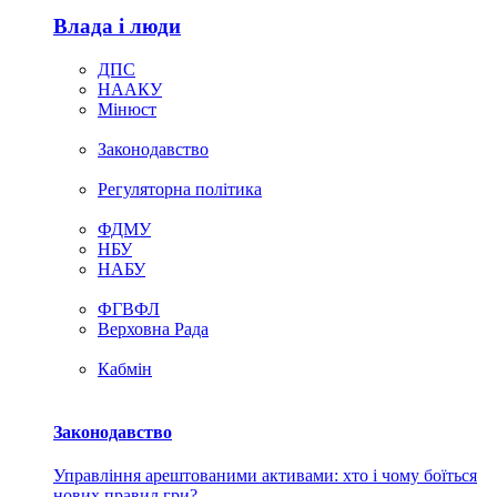
Влада i люди
ДПС
НААКУ
Мінюст
Законодавство
Регуляторна політика
ФДМУ
НБУ
НАБУ
ФГВФЛ
Верховна Рада
Кабмін
Законодавство
Управління арештованими активами: хто і чому боїться
нових правил гри?