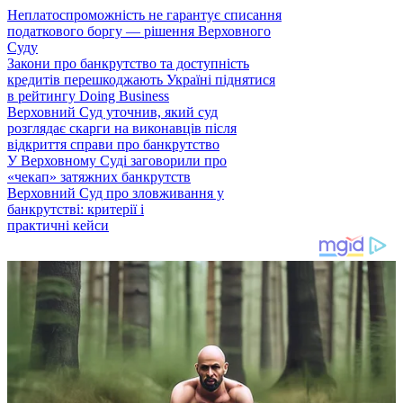
Неплатоспроможність не гарантує списання
податкового боргу — рішення Верховного
Суду
Закони про банкрутство та доступність
кредитів перешкоджають Україні піднятися
в рейтингу Doing Business
Верховний Суд уточнив, який суд
розглядає скарги на виконавців після
відкриття справи про банкрутство
У Верховному Суді заговорили про
«чекап» затяжних банкрутств
Верховний Суд про зловживання у
банкрутстві: критерії і
практичні кейси