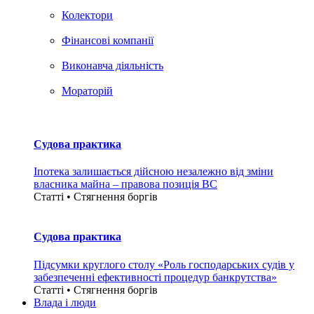
Колектори
Фінансові компанії
Виконавча діяльність
Мораторій
Судова практика
Іпотека залишається дійсною незалежно від зміни
власника майна – правова позиція ВС
Статті • Стягнення боргiв
Судова практика
Підсумки круглого столу «Роль господарських судів у
забезпеченні ефективності процедур банкрутства»
Статті • Стягнення боргiв
Влада i люди