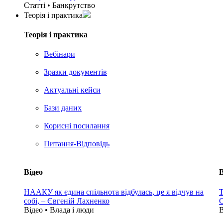
Статті • Банкрутство
Теорія i практика
Теорія i практика
Вебінари
Зразки документів
Актуальні кейси
Бази даних
Корисні посилання
Питання-Відповідь
Відео
В
НААКУ як єдина спільнота відбулась, це я відчув на
Т
собі, – Євгеній Лахненко
С
Відео • Влада i люди
В