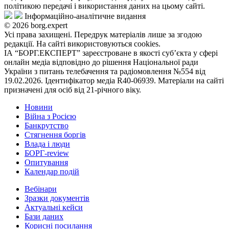
політикою передачі і використання даних на цьому сайті.
Інформаційно-аналітичне видання
© 2026 borg.expert
Усі права захищені. Передрук матеріалів лише за згодою
редакції. На сайті використовуються cookies.
ІА “БОРГ.ЕКСПЕРТ” зареєстроване в якості суб’єкта у сфері
онлайн медіа відповідно до рішення Національної ради
України з питань телебачення та радіомовлення №554 від
19.02.2026. Ідентифікатор медіа R40-06939. Матеріали на сайті
призначені для осіб від 21-річного віку.
Новини
Війна з Росією
Банкрутство
Стягнення боргiв
Влада i люди
БОРГ-review
Опитування
Календар подій
Вебінари
Зразки документів
Актуальні кейси
Бази даних
Корисні посилання