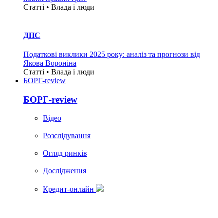
Статті • Влада i люди
ДПС
Податкові виклики 2025 року: аналіз та прогнози від
Якова Вороніна
Статті • Влада i люди
БОРГ-review
БОРГ-review
Вiдео
Розслідування
Огляд ринків
Дослідження
Кредит-онлайн