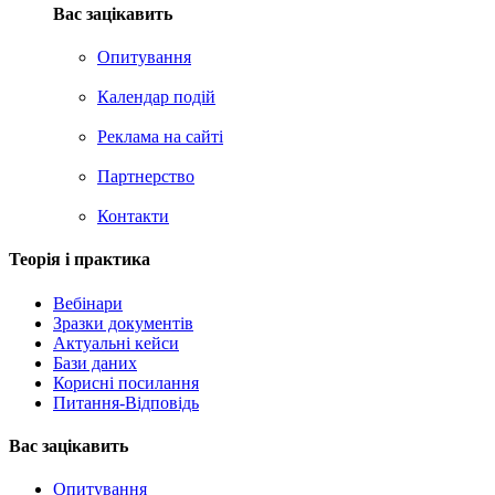
Вас зацікавить
Опитування
Календар подій
Реклама на сайтi
Партнерство
Контакти
Теорія i практика
Вебінари
Зразки документів
Актуальні кейси
Бази даних
Корисні посилання
Питання-Відповідь
Вас зацiкавить
Опитування