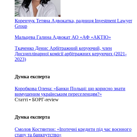
Коренчук Тетяна
Адвокатка, радниця Investment Lawyer
Group
Мальцева Галина
Адвокат АО «АФ «АКТІО»
Ткаченко Денис
Арбітражний керуючий, член
Дисциплінарної комісії арбітражних керуючих (2021-
2023)
Думка експерта
Коробкова Олена: «Банки Польщі: що корисно знати
вимушеним українським переселенцям?»
Статті • БОРГ-review
Думка експерта
Смолов Костянтин: «Іпотечні кредити під час воєнного
стану та банкрутство»