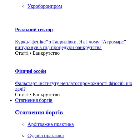
Укроборонпром
Реальний сектор
Курка-“фенікс” з Гаврилівки. Як і чому “Агромарс”
випурхнув з-під процедури банкрутства
Статті • Банкрутство
Фізичні особи
Фальстарт інституту неплатоспроможності фізосіб: що
далі?
Статті • Банкрутство
Стягнення боргiв
Стягнення боргiв
Арбітражна практика
Судова практика