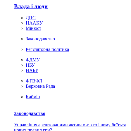
Влада i люди
ДПС
НААКУ
Мінюст
Законодавство
Регуляторна політика
ФДМУ
НБУ
НАБУ
ФГВФЛ
Верховна Рада
Кабмін
Законодавство
Управління арештованими активами: хто і чому боїться
нових правил гри?