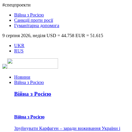
#спецпроекти
Війна з Росією
Санкції проти росії
Гуманітарна допомога
9 серпня 2026, неділя
USD = 44.758
EUR = 51.615
UKR
RUS
Новини
Війна з Росією
Війна з Росією
Війна з Росією
Зруйнувати Карфаген – заради виживання України і