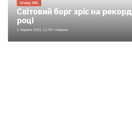
Огляд ЗМІ
Світовий борг зріс на рекорд
році
1 Червня 2021, 12:09 • Новини