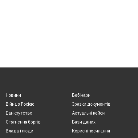
Новини
Вебінари
Війна з Росією
Зразки документів
Банкрутство
Актуальні кейси
Стягнення боргiв
Бази даних
Влада i люди
Корисні посилання