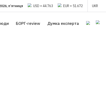
2026, п’ятниця
USD = 44.763
EUR = 51.672
UKR
люди
БОРГ-review
Думка експерта