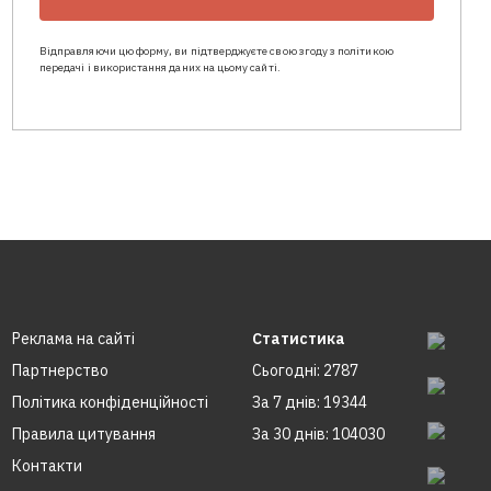
Відправляючи цю форму, ви підтверджуєте свою згоду з політикою
передачі і використання даних на цьому сайті.
Реклама на сайтi
Статистика
Партнерство
Сьогодні: 2787
Політика конфіденційності
За 7 днів: 19344
Правила цитування
За 30 днів: 104030
Контакти