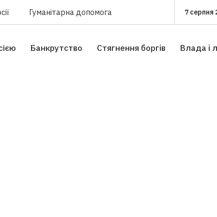
сії
Гуманітарна допомога
7 серпня 
сією
Банкрутство
Стягнення боргiв
Влада i 