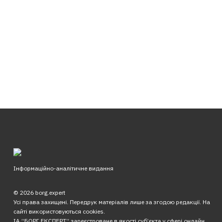
Інформаційно-аналітичне видання
© 2026 borg.expert
Усі права захищені. Передрук матеріалів лише за згодою редакції. На
сайті використовуються cookies.
ІА “БОРГ.ЕКСПЕРТ” зареєстроване в якості суб’єкта у сфері онлайн