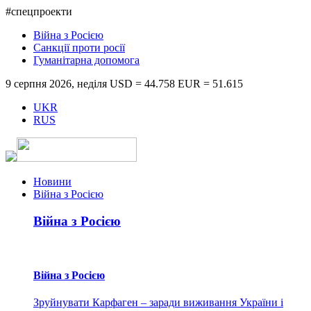
#спецпроекти
Війна з Росією
Санкції проти росії
Гуманітарна допомога
9 серпня 2026, неділя
USD = 44.758
EUR = 51.615
UKR
RUS
Новини
Війна з Росією
Війна з Росією
Війна з Росією
Зруйнувати Карфаген – заради виживання України і