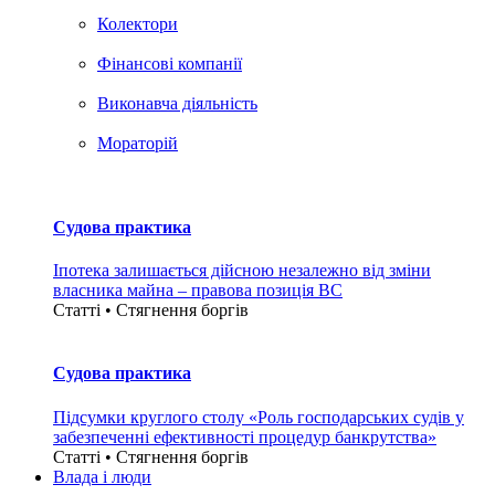
Колектори
Фінансові компанії
Виконавча діяльність
Мораторій
Судова практика
Іпотека залишається дійсною незалежно від зміни
власника майна – правова позиція ВС
Статті • Стягнення боргiв
Судова практика
Підсумки круглого столу «Роль господарських судів у
забезпеченні ефективності процедур банкрутства»
Статті • Стягнення боргiв
Влада i люди