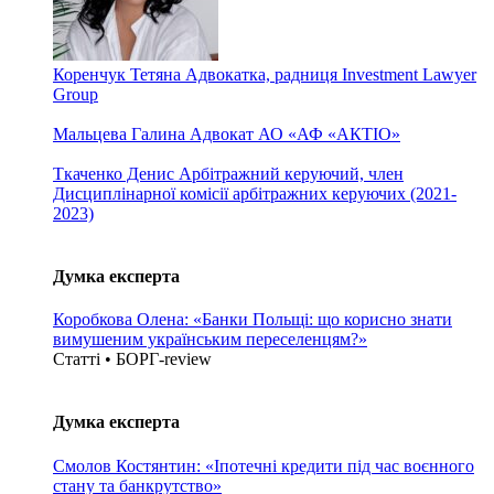
Коренчук Тетяна
Адвокатка, радниця Investment Lawyer
Group
Мальцева Галина
Адвокат АО «АФ «АКТІО»
Ткаченко Денис
Арбітражний керуючий, член
Дисциплінарної комісії арбітражних керуючих (2021-
2023)
Думка експерта
Коробкова Олена: «Банки Польщі: що корисно знати
вимушеним українським переселенцям?»
Статті • БОРГ-review
Думка експерта
Смолов Костянтин: «Іпотечні кредити під час воєнного
стану та банкрутство»