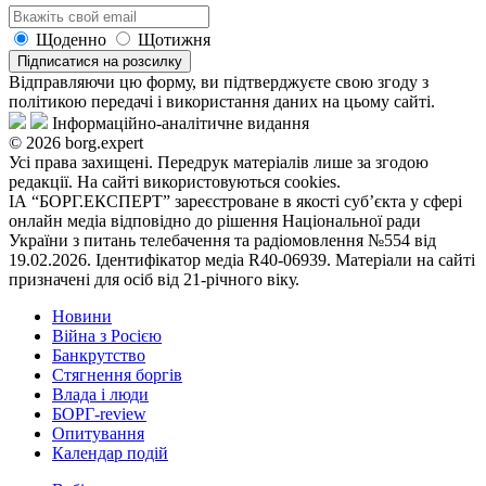
Щоденно
Щотижня
Підписатися на розсилку
Відправляючи цю форму, ви підтверджуєте свою згоду з
політикою передачі і використання даних на цьому сайті.
Інформаційно-аналітичне видання
© 2026 borg.expert
Усі права захищені. Передрук матеріалів лише за згодою
редакції. На сайті використовуються cookies.
ІА “БОРГ.ЕКСПЕРТ” зареєстроване в якості суб’єкта у сфері
онлайн медіа відповідно до рішення Національної ради
України з питань телебачення та радіомовлення №554 від
19.02.2026. Ідентифікатор медіа R40-06939. Матеріали на сайті
призначені для осіб від 21-річного віку.
Новини
Війна з Росією
Банкрутство
Стягнення боргiв
Влада i люди
БОРГ-review
Опитування
Календар подій