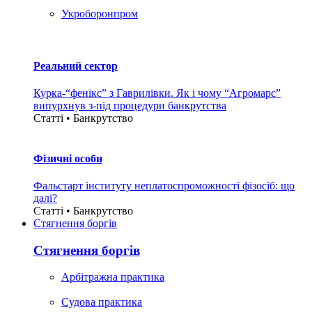
Укроборонпром
Реальний сектор
Курка-“фенікс” з Гаврилівки. Як і чому “Агромарс”
випурхнув з-під процедури банкрутства
Статті • Банкрутство
Фізичні особи
Фальстарт інституту неплатоспроможності фізосіб: що
далі?
Статті • Банкрутство
Стягнення боргiв
Стягнення боргiв
Арбітражна практика
Судова практика