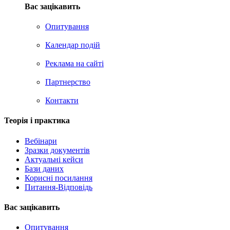
Вас зацікавить
Опитування
Календар подій
Реклама на сайтi
Партнерство
Контакти
Теорія i практика
Вебінари
Зразки документів
Актуальні кейси
Бази даних
Корисні посилання
Питання-Відповідь
Вас зацiкавить
Опитування