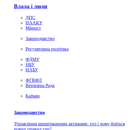
Влада i люди
ДПС
НААКУ
Мінюст
Законодавство
Регуляторна політика
ФДМУ
НБУ
НАБУ
ФГВФЛ
Верховна Рада
Кабмін
Законодавство
Управління арештованими активами: хто і чому боїться
нових правил гри?