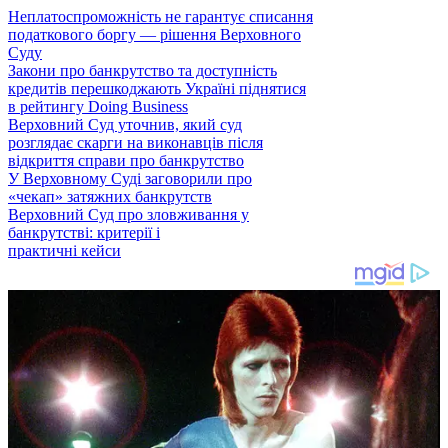
Неплатоспроможність не гарантує списання
податкового боргу — рішення Верховного
Суду
Закони про банкрутство та доступність
кредитів перешкоджають Україні піднятися
в рейтингу Doing Business
Верховний Суд уточнив, який суд
розглядає скарги на виконавців після
відкриття справи про банкрутство
У Верховному Суді заговорили про
«чекап» затяжних банкрутств
Верховний Суд про зловживання у
банкрутстві: критерії і
практичні кейси