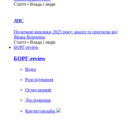
Статті • Влада i люди
ДПС
Податкові виклики 2025 року: аналіз та прогнози від
Якова Вороніна
Статті • Влада i люди
БОРГ-review
БОРГ-review
Вiдео
Розслідування
Огляд ринків
Дослідження
Кредит-онлайн