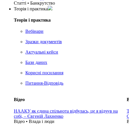
Статті • Банкрутство
Теорія i практика
Теорія i практика
Вебінари
Зразки документів
Актуальні кейси
Бази даних
Корисні посилання
Питання-Відповідь
Відео
В
НААКУ як єдина спільнота відбулась, це я відчув на
Т
собі, – Євгеній Лахненко
С
Відео • Влада i люди
В