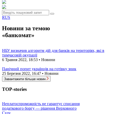
RUS
Новини за темою
«банкомат»
НБУ визначив алгоритм дій для банків на територіях, які в
тимчасовій окупації
6 Травня 2022, 18:53 • Новини
Панічний попит українців на готівку зник
25 Березня 2022, 16:47 • Новини
Завантажити більше новин
TOP-stories
Неплатоспроможність не гарантує списання
податкового боргу — рішення Верховного
Суду