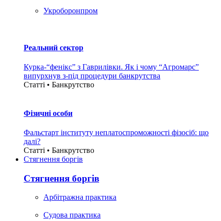
Укроборонпром
Реальний сектор
Курка-“фенікс” з Гаврилівки. Як і чому “Агромарс”
випурхнув з-під процедури банкрутства
Статті • Банкрутство
Фізичні особи
Фальстарт інституту неплатоспроможності фізосіб: що
далі?
Статті • Банкрутство
Стягнення боргiв
Стягнення боргiв
Арбітражна практика
Судова практика