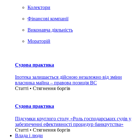
Колектори
Фінансові компанії
Виконавча діяльність
Мораторій
Судова практика
Іпотека залишається дійсною незалежно від зміни
власника майна – правова позиція ВС
Статті • Стягнення боргiв
Судова практика
Підсумки круглого столу «Роль господарських судів у
забезпеченні ефективності процедур банкрутства»
Статті • Стягнення боргiв
Влада i люди