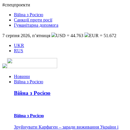
#спецпроекти
Війна з Росією
Санкції проти росії
Гуманітарна допомога
7 серпня 2026, п’ятниця
USD = 44.763
EUR = 51.672
UKR
RUS
Новини
Війна з Росією
Війна з Росією
Війна з Росією
Зруйнувати Карфаген – заради виживання України і