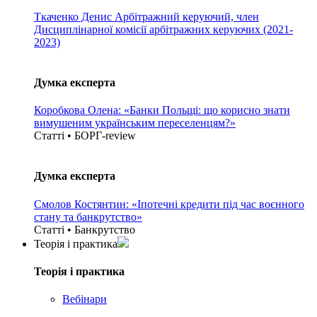
Ткаченко Денис
Арбітражний керуючий, член
Дисциплінарної комісії арбітражних керуючих (2021-
2023)
Думка експерта
Коробкова Олена: «Банки Польщі: що корисно знати
вимушеним українським переселенцям?»
Статті • БОРГ-review
Думка експерта
Смолов Костянтин: «Іпотечні кредити під час воєнного
стану та банкрутство»
Статті • Банкрутство
Теорія i практика
Теорія i практика
Вебінари