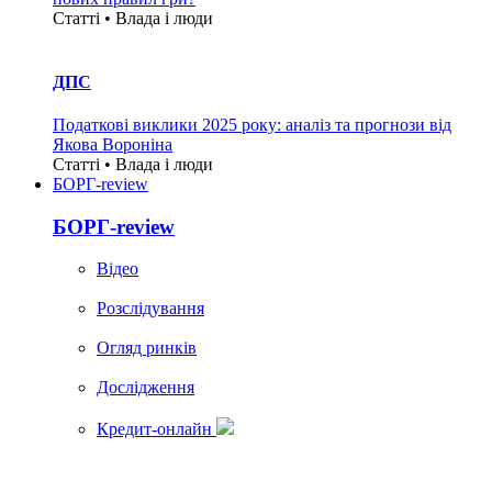
Статті • Влада i люди
ДПС
Податкові виклики 2025 року: аналіз та прогнози від
Якова Вороніна
Статті • Влада i люди
БОРГ-review
БОРГ-review
Вiдео
Розслідування
Огляд ринків
Дослідження
Кредит-онлайн