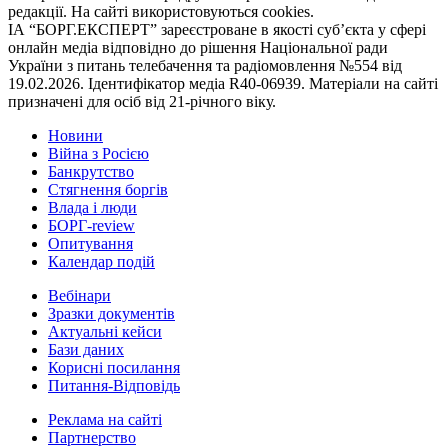
редакції. На сайті використовуються cookies.
ІА “БОРГ.ЕКСПЕРТ” зареєстроване в якості суб’єкта у сфері
онлайн медіа відповідно до рішення Національної ради
України з питань телебачення та радіомовлення №554 від
19.02.2026. Ідентифікатор медіа R40-06939. Матеріали на сайті
призначені для осіб від 21-річного віку.
Новини
Війна з Росією
Банкрутство
Стягнення боргiв
Влада i люди
БОРГ-review
Опитування
Календар подій
Вебінари
Зразки документів
Актуальні кейси
Бази даних
Корисні посилання
Питання-Відповідь
Реклама на сайтi
Партнерство