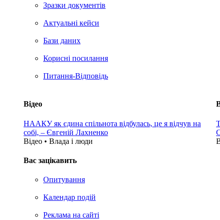
Зразки документів
Актуальні кейси
Бази даних
Корисні посилання
Питання-Відповідь
Відео
В
НААКУ як єдина спільнота відбулась, це я відчув на
Т
собі, – Євгеній Лахненко
С
Відео • Влада i люди
В
Вас зацікавить
Опитування
Календар подій
Реклама на сайтi