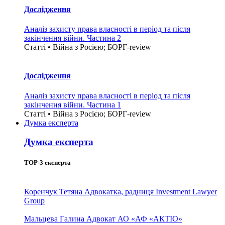
Дослідження
Аналіз захисту права власності в період та після
закінчення війни. Частина 2
Статті • Війна з Росією; БОРГ-review
Дослідження
Аналіз захисту права власності в період та після
закінчення війни. Частина 1
Статті • Війна з Росією; БОРГ-review
Думка експерта
Думка експерта
TOP-3 експерта
Коренчук Тетяна
Адвокатка, радниця Investment Lawyer
Group
Мальцева Галина
Адвокат АО «АФ «АКТІО»