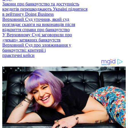
Закони про банкрутство та доступність
кредитів перешкоджають Україні піднятися
в рейтингу Doing Business
Верховний Суд уточнив, який суд
розглядає скарги на виконавців після
відкриття справи про банкрутство
У Верховному Суді заговорили про
«чекап» затяжних банкрутств
Верховний Суд про зловживання у
банкрутстві: критерії і
практичні кейси