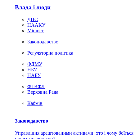
Влада i люди
ДПС
НААКУ
Мінюст
Законодавство
Регуляторна політика
ФДМУ
НБУ
НАБУ
ФГВФЛ
Верховна Рада
Кабмін
Законодавство
Управління арештованими активами: хто і чому боїться
нових правил гри?