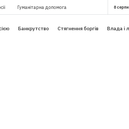
сії
Гуманітарна допомога
8 серпн
сією
Банкрутство
Стягнення боргiв
Влада i 