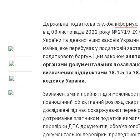
Державна податкова служба
інформує
,
від 03 листопада 2022 року № 2719-IX 
України та деяких інших законів Україн
майна, яке перебуває у податковій заст
податкового боргу». Цим законом
знят
органами документальних позапланов
визначених підпунктами 78.1.5 та 78.
кодексу України
.
Зазначені зміни прийняті для можливості
повноцінний, об’єктивний розгляд скарг
досліджені під час оскаржуваної переві
дотримання платником податків вимог 
перевірки ДПС документів, обов’язкової 
документальної перевірки, проведеної 