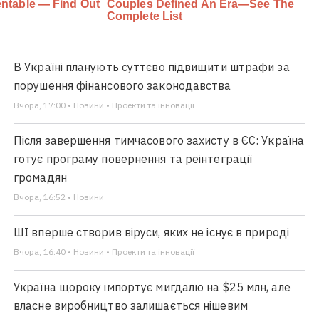
В Україні планують суттєво підвищити штрафи за
порушення фінансового законодавства
Вчора, 17:00 • Новини • Проекти та інновації
Після завершення тимчасового захисту в ЄС: Україна
готує програму повернення та реінтеграції
громадян
Вчора, 16:52 • Новини
ШІ вперше створив віруси, яких не існує в природі
Вчора, 16:40 • Новини • Проекти та інновації
Україна щороку імпортує мигдалю на $25 млн, але
власне виробництво залишається нішевим