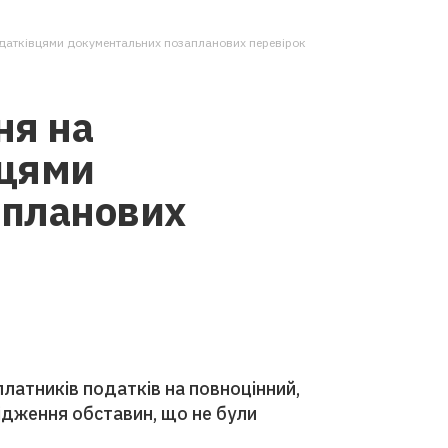
одатківцями документальних позапланових перевірок
ня на
вцями
апланових
платників податків на повноцінний,
лідження обставин, що не були