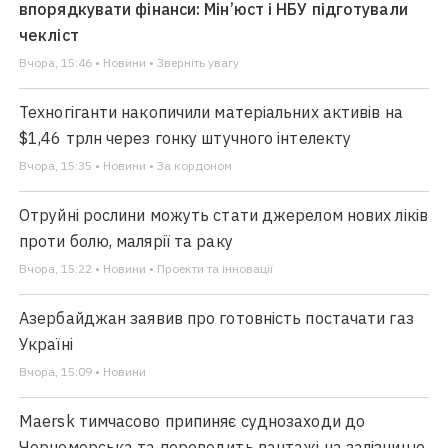
впорядкувати фінанси: Мін’юст і НБУ підготували
чекліст
Вчора, 15:46 • Новини • Зверніть увагу
Техногіганти накопичили матеріальних активів на
$1,46 трлн через гонку штучного інтелекту
Вчора, 15:35 • Новини • За кордоном
Отруйні рослини можуть стати джерелом нових ліків
проти болю, малярії та раку
Вчора, 15:22 • Новини • Проекти та інновації
Азербайджан заявив про готовність постачати газ
Україні
Вчора, 15:09 • Новини
Maersk тимчасово припиняє суднозаходи до
Чорноморська та переводить вантажі на залізницю