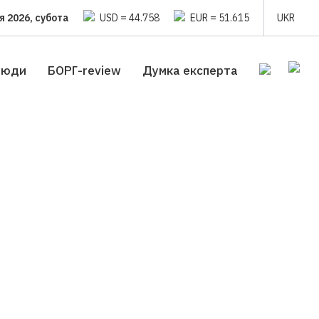
я 2026, субота
USD = 44.758
EUR = 51.615
UKR
люди
БОРГ-review
Думка експерта