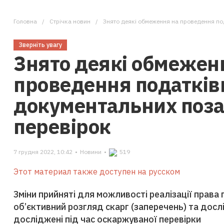
Головна
Стрічка новин
Знято деякі обмеження на проведення п
Зверніть увагу
Знято деякі обмежен
проведення податкі
документальних поз
перевірок
7 грудня 2022, 10:42
•
Новини
•
519
Этот материал также доступен на русском
Зміни прийняті для можливості реалізації права 
об’єктивний розгляд скарг (заперечень) та дос
досліджені під час оскаржуваної перевірки