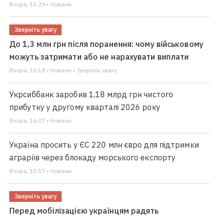
Вчора, 16:29 • Новини
Зверніть увагу
До 1,3 млн грн після поранення: чому військовому
можуть затримати або не нарахувати виплати
Вчора, 16:18 • Новини • Зверніть увагу
Укрсиббанк заробив 1,18 млрд грн чистого
прибутку у другому кварталі 2026 року
Вчора, 16:07 • Новини
Україна просить у ЄС 220 млн євро для підтримки
аграріїв через блокаду морського експорту
Вчора, 15:57 • Новини
Зверніть увагу
Перед мобілізацією українцям радять