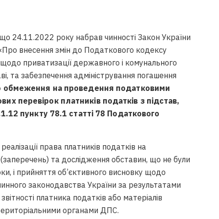
 що 24.11.2022 року набрав чинності Закон України
«Про внесення змін до Податкового кодексу
и щодо приватизації державного і комунального
аві, та забезпечення адміністрування погашення
о обмеження на проведення податковими
их перевірок платників податків з підстав,
1.12 пункту 78.1 статті 78 Податкового
 реалізації права платників податків на
 (заперечень) та дослідження обставин, що не були
рки, і прийняття об’єктивного висновку щодо
чинного законодавства України за результатами
звітності платника податків або матеріалів
територіальними органами ДПС.