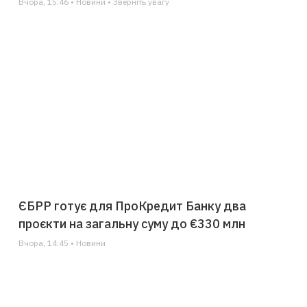
Вчора, 15:46 • Новини • Зверніть увагу
ЄБРР готує для ПроКредит Банку два
проєкти на загальну суму до €330 млн
Вчора, 14:45 • Новини