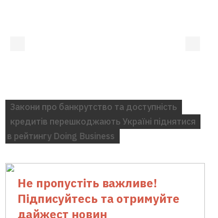
TOP-stories
Закони про банкрутство та доступність
кредитів перешкоджають Україні піднятися