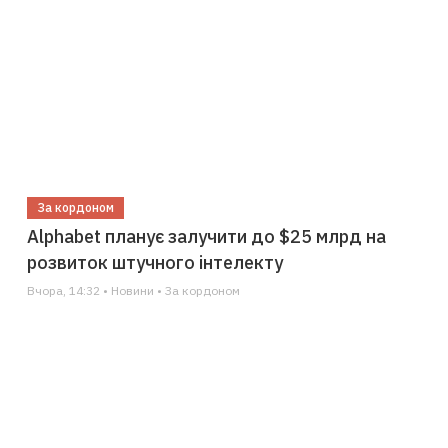
За кордоном
Alphabet планує залучити до $25 млрд на
розвиток штучного інтелекту
Вчора, 14:32 • Новини • За кордоном