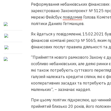
Реформування небанківських фінансових р
зареєстровано Законопроект № 5125 про кр
мережі Фейсбук
повідомив
Голова Комітет
політики Данило Гетманцев.
Як йдеться у повідомленні, 15.02.2021 бу
фінансові компанії реєстр № 5065, яким п
фінансових послуг правила діяльності та
“Прийняття нового рамкового Закону є ду
особливо небанківських, але деякі ринки
які також потребують суттєвого перегляд
галузей належать кредитні спілки, які є 
кооперативних засадах та потребують до с
маленьких”, – зазначає нардеп.
При цьому політик підкреслює, що чинний 
прийнятий близько 20 років, його положе