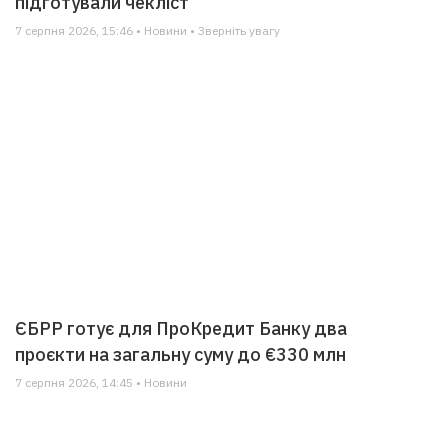
підготували чекліст
7 серпня 2026, 15:46 • Новини • Зверніть увагу
ЄБРР готує для ПроКредит Банку два
проєкти на загальну суму до €330 млн
7 серпня 2026, 14:45 • Новини