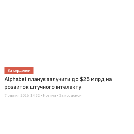
За кордоном
Alphabet планує залучити до $25 млрд на
розвиток штучного інтелекту
7 серпня 2026, 14:32 • Новини • За кордоном