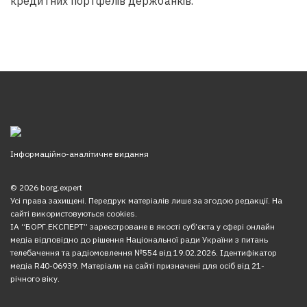
кредитних портфелів держбанків.
Інформаційно-аналітичне видання
© 2026 borg.expert
Усі права захищені. Передрук матеріалів лише за згодою редакції. На
сайті використовуються cookies.
ІА “БОРГ.ЕКСПЕРТ” зареєстроване в якості суб’єкта у сфері онлайн
медіа відповідно до рішення Національної ради України з питань
телебачення та радіомовлення №554 від 19.02.2026. Ідентифікатор
медіа R40-06939. Матеріали на сайті призначені для осіб від 21-
річного віку.