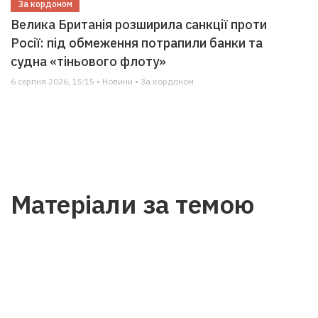
За кордоном
Велика Британія розширила санкції проти
Росії: під обмеження потрапили банки та
судна «тіньового флоту»
6 серпня 2026, 15:15 • Новини • За кордоном
Матеріали за темою