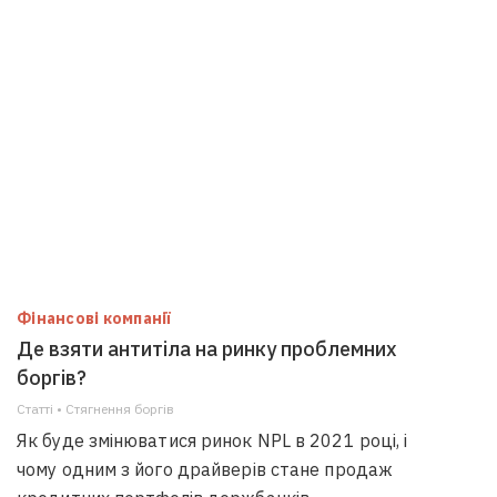
Фінансові компанії
Де взяти антитіла на ринку проблемних
боргів?
Статті • Стягнення боргiв
Як буде змінюватися ринок NPL в 2021 році, і
чому одним з його драйверів стане продаж