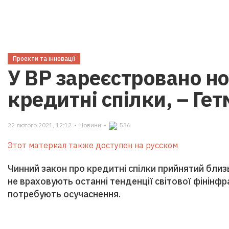
Проекти та інновації
У ВР зареєстровано н
кредитні спілки, – Ге
22 лютого 2021, 12:12
•
Новини
•
536
Этот материал также доступен на русском
Чинний закон про кредитні спілки прийнятий близ
не враховують останні тенденції світової фінінфр
потребують осучаснення.