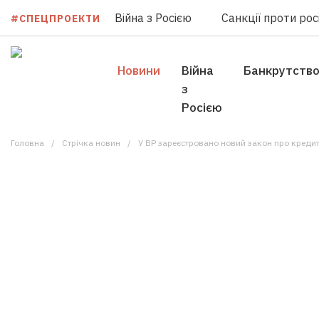
Війна з Росією
Санкції проти росі
#СПЕЦПРОЕКТИ
Новини
Війна
Банкрутств
з
Росією
Головна
Стрічка новин
У ВР зареєстровано новий закон про кредитн