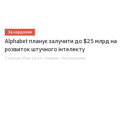
За кордоном
Alphabet планує залучити до $25 млрд на
розвиток штучного інтелекту
7 серпня 2026, 14:32 • Новини • За кордоном