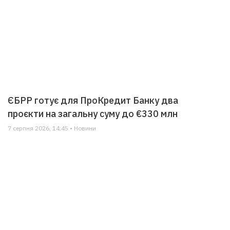
ЄБРР готує для ПроКредит Банку два
проєкти на загальну суму до €330 млн
7 серпня 2026, 14:45 • Новини