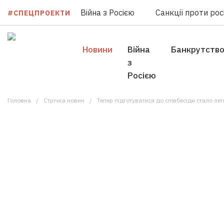
Війна з Росією
Санкції проти росі
#СПЕЦПРОЕКТИ
Новини
Війна
Банкрутств
з
Росією
Головна
Стрічка новин
Тепер підготуватися до співбесіди стало ле