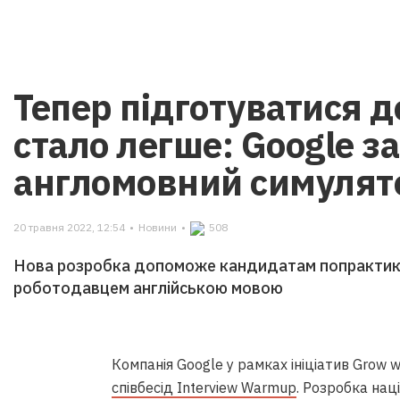
Тепер підготуватися д
стало легше: Google з
англомовний симулят
20 травня 2022, 12:54
•
Новини
•
508
Нова розробка допоможе кандидатам попрактикув
роботодавцем англійською мовою
Компанія Google у рамках ініціатив Grow wi
співбесід Interview Warmup
. Розробка нац