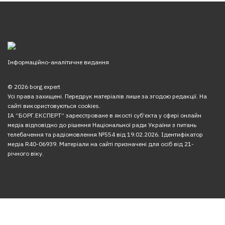
Інформаційно-аналітичне видання
© 2026 borg.expert
Усі права захищені. Передрук матеріалів лише за згодою редакції. На
сайті використовуються cookies.
ІА “БОРГ.ЕКСПЕРТ” зареєстроване в якості суб’єкта у сфері онлайн
медіа відповідно до рішення Національної ради України з питань
телебачення та радіомовлення №554 від 19.02.2026. Ідентифікатор
медіа R40-06939. Матеріали на сайті призначені для осіб від 21-
річного віку.