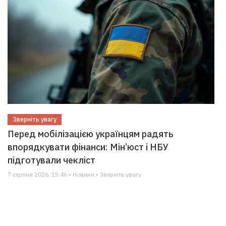
Зверніть увагу
Перед мобілізацією українцям радять
впорядкувати фінанси: Мін’юст і НБУ
підготували чекліст
7 серпня 2026, 15:46 • Новини • Зверніть увагу