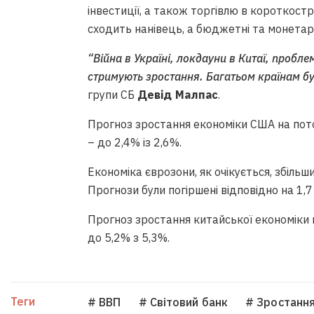
інвестиції, а також торгівлю в короткостр
сходить нанівець, а бюджетні та монетар
“Війна в Україні, локдауни в Китаї, пробл
стримують зростання. Багатьом країнам бу
групи СБ
Девід Малпас
.
Прогноз зростання економіки США на пото
– до 2,4% із 2,6%.
Економіка єврозони, як очікується, збільш
Прогнози були погіршені відповідно на 1,7 
Прогноз зростання китайської економіки н
до 5,2% з 5,3%.
Теги
# ВВП
# Світовий банк
# Зростання