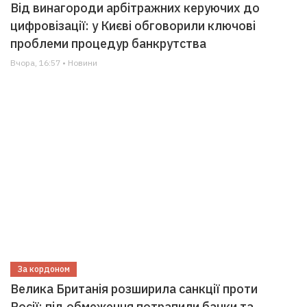
Від винагороди арбітражних керуючих до
цифровізації: у Києві обговорили ключові
проблеми процедур банкрутства
Вчора, 16:57 • Новини
За кордоном
Велика Британія розширила санкції проти
Росії: під обмеження потрапили банки та