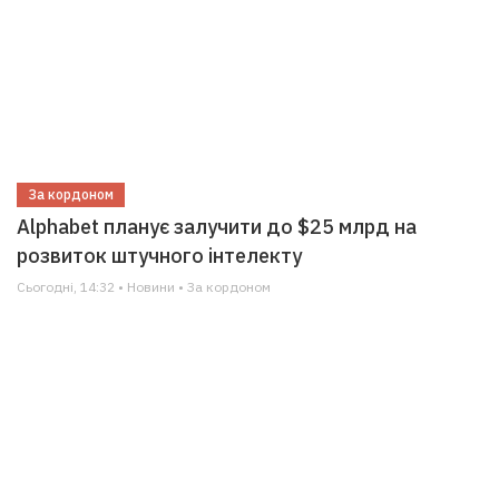
За кордоном
Alphabet планує залучити до $25 млрд на
розвиток штучного інтелекту
Сьогодні, 14:32 • Новини • За кордоном