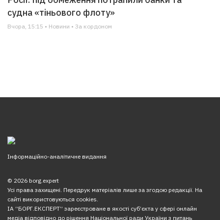
судна «тіньового флоту»
Вчора, 15:15 • Новини • За кордоном
Інформаційно-аналітичне видання
© 2026 borg.expert
Усі права захищені. Передрук матеріалів лише за згодою редакції. На
сайті використовуються cookies.
ІА “БОРГ.ЕКСПЕРТ” зареєстроване в якості суб’єкта у сфері онлайн
медіа відповідно до рішення Національної ради України з питань