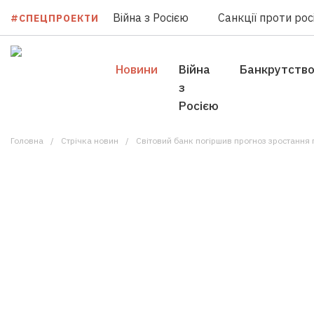
Війна з Росією
Санкції проти росі
#СПЕЦПРОЕКТИ
Новини
Війна
Банкрутств
з
Росією
Головна
Стрічка новин
Світовий банк погіршив прогноз зростання