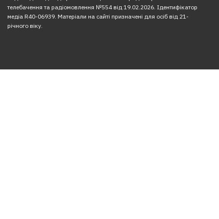
телебачення та радіомовлення №554 від 19.02.2026. Ідентифікатор
медіа R40-06939. Матеріали на сайті призначені для осіб від 21-
річного віку.