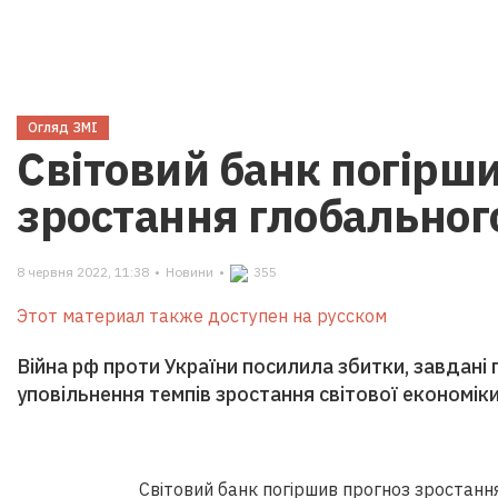
Огляд ЗМІ
Світовий банк погірш
зростання глобальног
8 червня 2022, 11:38
•
Новини
•
355
Этот материал также доступен на русском
Війна рф проти України посилила збитки, завдані
уповільнення темпів зростання світової економік
Світовий банк погіршив прогноз зростання