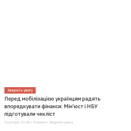
Зверніть увагу
Перед мобілізацією українцям радять
впорядкувати фінанси: Мін’юст і НБУ
підготували чекліст
Сьогодні, 15:46 • Новини • Зверніть увагу