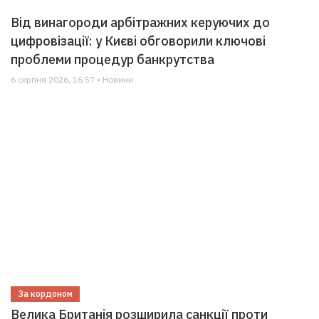
Від винагороди арбітражних керуючих до
цифровізації: у Києві обговорили ключові
проблеми процедур банкрутства
6 серпня 2026, 16:57 • Новини
За кордоном
Велика Британія розширила санкції проти