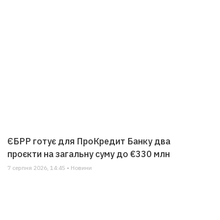
ЄБРР готує для ПроКредит Банку два
проєкти на загальну суму до €330 млн
7 серпня 2026, 14:45 • Новини