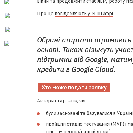
війни та продовжити стабільну роботу піс
Про це
повідомляють у Мінцифрі
.
Обрані стартапи отримають 
основі. Також візьмуть учас
підтримки від Google, матим
кредити в Google Cloud.
Хто може подати заявку
Автори стартапів, які:
були засновані та базувалися в Україн
пройшли стадію тестування (MVP) і м
пілотну версію/ранній дохід).