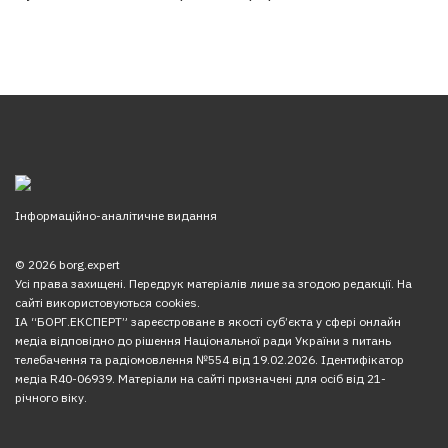
Інформаційно-аналітичне видання
© 2026 borg.expert
Усі права захищені. Передрук матеріалів лише за згодою редакції. На
сайті використовуються cookies.
ІА “БОРГ.ЕКСПЕРТ” зареєстроване в якості суб’єкта у сфері онлайн
медіа відповідно до рішення Національної ради України з питань
телебачення та радіомовлення №554 від 19.02.2026. Ідентифікатор
медіа R40-06939. Матеріали на сайті призначені для осіб від 21-
річного віку.