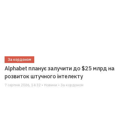
За кордоном
Alphabet планує залучити до $25 млрд на
розвиток штучного інтелекту
7 серпня 2026, 14:32 • Новини • За кордоном