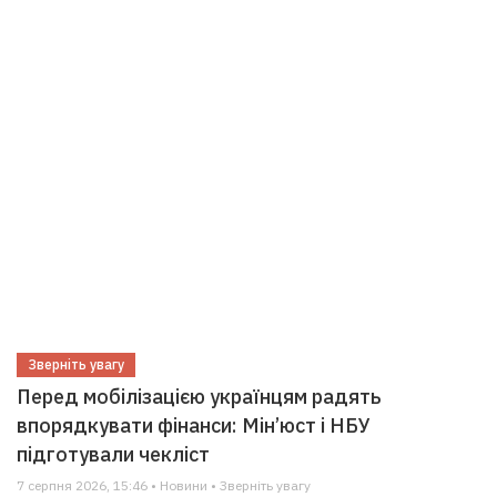
Зверніть увагу
Перед мобілізацією українцям радять
впорядкувати фінанси: Мін’юст і НБУ
підготували чекліст
7 серпня 2026, 15:46 • Новини • Зверніть увагу