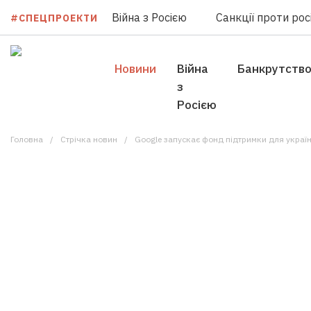
Війна з Росією
Санкції проти росі
#СПЕЦПРОЕКТИ
Новини
Війна
Банкрутств
з
Росією
Головна
Стрічка новин
Google запускає фонд підтримки для україн