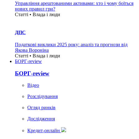
Управління арештованими активами: хто і чому боїться
нових правил гри?
Статті • Влада i люди
ДПС
Податкові виклики 2025 року: аналіз та прогнози від
Якова Вороніна
Статті • Влада i люди
БОРГ-review
БОРГ-review
Вiдео
Розслідування
Огляд ринків
Дослідження
Кредит-онлайн