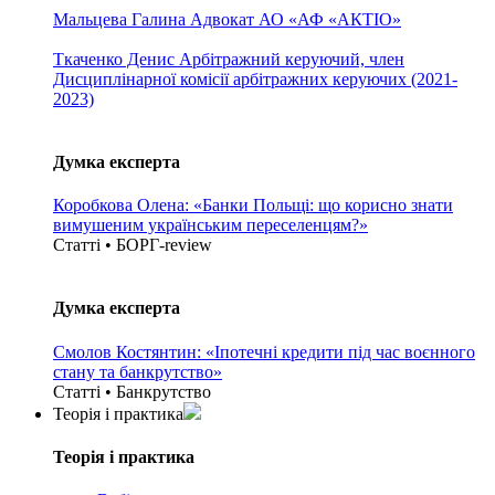
Мальцева Галина
Адвокат АО «АФ «АКТІО»
Ткаченко Денис
Арбітражний керуючий, член
Дисциплінарної комісії арбітражних керуючих (2021-
2023)
Думка експерта
Коробкова Олена: «Банки Польщі: що корисно знати
вимушеним українським переселенцям?»
Статті • БОРГ-review
Думка експерта
Смолов Костянтин: «Іпотечні кредити під час воєнного
стану та банкрутство»
Статті • Банкрутство
Теорія i практика
Теорія i практика