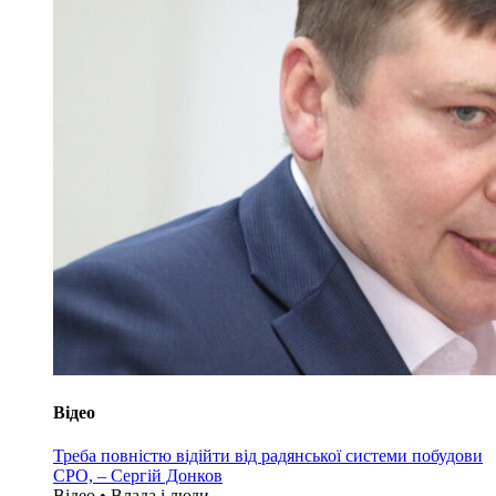
Відео
Треба повністю відійти від радянської системи побудови
СРО, – Сергій Донков
Відео • Влада i люди