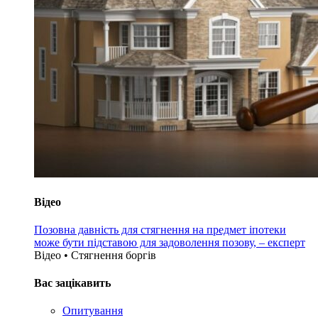
Відео
Позовна давність для стягнення на предмет іпотеки
може бути підставою для задоволення позову, – експерт
Відео • Стягнення боргiв
Вас зацікавить
Опитування