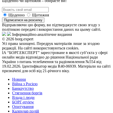
Щоденно чи щотижня – обираєте ви!
Щоденно
Щотижня
Підписатися на розсилку
Відправляючи цю форму, ви підтверджуєте свою згоду з
політикою передачі і використання даних на цьому сайті.
Інформаційно-аналітичне видання
© 2026 borg.expert
Усі права захищені. Передрук матеріалів лише за згодою
редакції. На сайті використовуються cookies.
ІА “БОРГ.ЕКСПЕРТ” зареєстроване в якості суб’єкта у сфері
онлайн медіа відповідно до рішення Національної ради
України з питань телебачення та радіомовлення №554 від
19.02.2026. Ідентифікатор медіа R40-06939. Матеріали на сайті
призначені для осіб від 21-річного віку.
Новини
Війна з Росією
Банкрутство
Стягнення боргiв
Влада i люди
БОРГ-review
Опитування
Календар подій