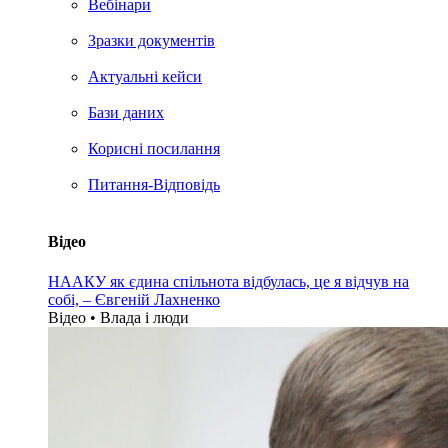
Вебінари
Зразки документів
Актуальні кейси
Бази даних
Корисні посилання
Питання-Відповідь
Відео
НААКУ як єдина спільнота відбулась, це я відчув на
собі, – Євгеній Лахненко
Відео • Влада i люди