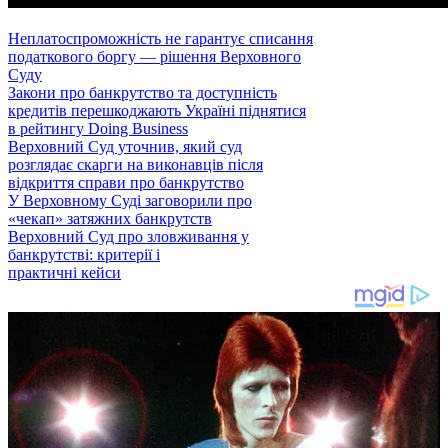
Неплатоспроможність не гарантує списання
податкового боргу — рішення Верховного
Суду
Закони про банкрутство та доступність
кредитів перешкоджають Україні піднятися
в рейтингу Doing Business
Верховний Суд уточнив, який суд
розглядає скарги на виконавців після
відкриття справи про банкрутство
У Верховному Суді заговорили про
«чекап» затяжних банкрутств
Верховний Суд про зловживання у
банкрутстві: критерії і
практичні кейси