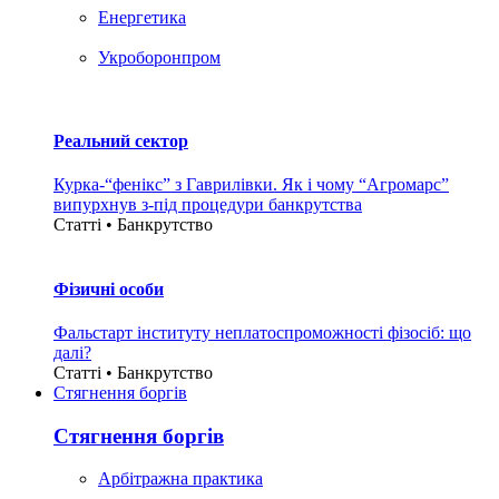
Енергетика
Укроборонпром
Реальний сектор
Курка-“фенікс” з Гаврилівки. Як і чому “Агромарс”
випурхнув з-під процедури банкрутства
Статті • Банкрутство
Фізичні особи
Фальстарт інституту неплатоспроможності фізосіб: що
далі?
Статті • Банкрутство
Стягнення боргiв
Стягнення боргiв
Арбітражна практика