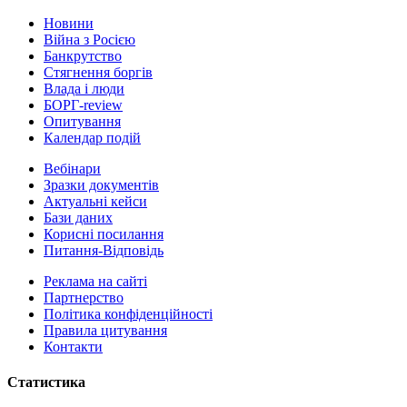
Новини
Війна з Росією
Банкрутство
Стягнення боргiв
Влада i люди
БОРГ-review
Опитування
Календар подій
Вебінари
Зразки документів
Актуальні кейси
Бази даних
Корисні посилання
Питання-Відповідь
Реклама на сайтi
Партнерство
Політика конфіденційності
Правила цитування
Контакти
Статистика