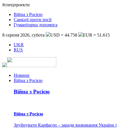
#спецпроекти
Війна з Росією
Санкції проти росії
Гуманітарна допомога
8 серпня 2026, субота
USD = 44.758
EUR = 51.615
UKR
RUS
Новини
Війна з Росією
Війна з Росією
Війна з Росією
Зруйнувати Карфаген – заради виживання України і