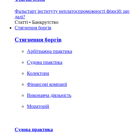
Фальстарт інституту неплатоспроможності фізосіб: що
далі?
Статті • Банкрутство
Стягнення боргiв
Стягнення боргiв
Арбітражна практика
Судова практика
Колектори
Фінансові компанії
Виконавча діяльність
Мораторій
Судова практика