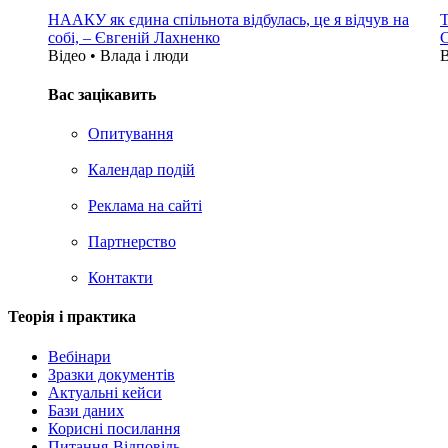
НААКУ як єдина спільнота відбулась, це я відчув на
Т
собі, – Євгеній Лахненко
С
Відео • Влада i люди
В
Вас зацікавить
Опитування
Календар подій
Реклама на сайтi
Партнерство
Контакти
Теорія i практика
Вебінари
Зразки документів
Актуальні кейси
Бази даних
Корисні посилання
Питання-Відповідь