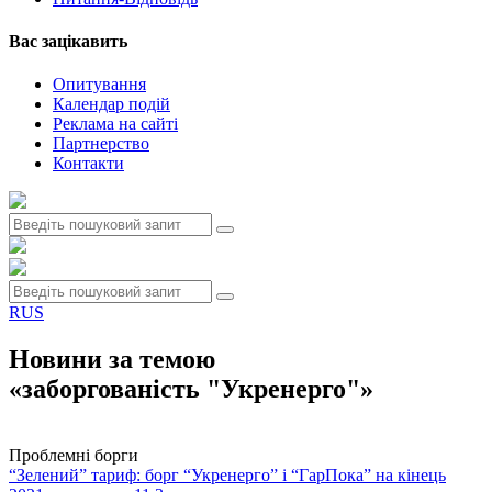
Вас зацiкавить
Опитування
Календар подій
Реклама на сайтi
Партнерство
Контакти
RUS
Новини за темою
«заборгованість "Укренерго"»
Проблемні борги
“Зелений” тариф: борг “Укренерго” і “ГарПока” на кінець