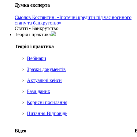
Думка експерта
Смолов Костянтин: «Іпотечні кредити під час воєнного
стану та банкрутство»
Статті • Банкрутство
Теорія i практика
Теорія i практика
Вебінари
Зразки документів
Актуальні кейси
Бази даних
Корисні посилання
Питання-Відповідь
Відео
В