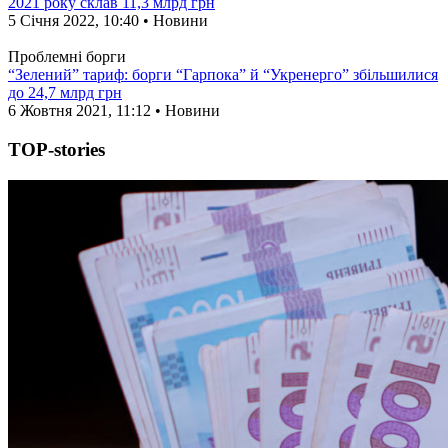
2021 року склав 11,3 млрд грн
5 Січня 2022, 10:40 • Новини
Проблемні борги
“Зелений” тариф: борги “Гарпока” й “Укренерго” збільшилися
до 24,7 млрд грн
6 Жовтня 2021, 11:12 • Новини
TOP-stories