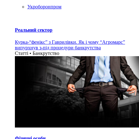
Укроборонпром
Реальний сектор
Курка-“фенікс” з Гаврилівки. Як і чому “Агромарс”
випурхнув з-під процедури банкрутства
Статті • Банкрутство
Фізичні особи