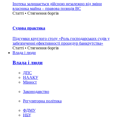
Іпотека залишається дійсною незалежно від зміни
власника майна – правова позиція ВС
Статті • Стягнення боргiв
Судова практика
Підсумки круглого столу «Роль господарських судів у
забезпеченні ефективності процедур банкрутства»
Статті • Стягнення боргiв
Влада i люди
Влада i люди
ДПС
НААКУ
Мінюст
Законодавство
Регуляторна політика
ФДМУ
НБУ