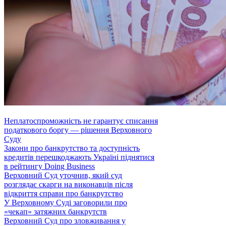
Неплатоспроможність не гарантує списання
податкового боргу — рішення Верховного
Суду
Закони про банкрутство та доступність
кредитів перешкоджають Україні піднятися
в рейтингу Doing Business
Верховний Суд уточнив, який суд
розглядає скарги на виконавців після
відкриття справи про банкрутство
У Верховному Суді заговорили про
«чекап» затяжних банкрутств
Верховний Суд про зловживання у