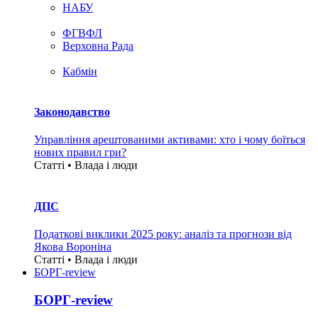
НАБУ
ФГВФЛ
Верховна Рада
Кабмін
Законодавство
Управління арештованими активами: хто і чому боїться
нових правил гри?
Статті • Влада i люди
ДПС
Податкові виклики 2025 року: аналіз та прогнози від
Якова Вороніна
Статті • Влада i люди
БОРГ-review
БОРГ-review