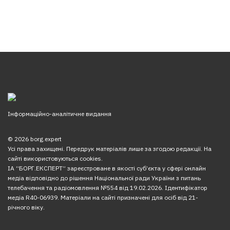
Інформаційно-аналітичне видання
© 2026 borg.expert
Усі права захищені. Передрук матеріалів лише за згодою редакції. На
сайті використовуються cookies.
ІА “БОРГ.ЕКСПЕРТ” зареєстроване в якості суб’єкта у сфері онлайн
медіа відповідно до рішення Національної ради України з питань
телебачення та радіомовлення №554 від 19.02.2026. Ідентифікатор
медіа R40-06939. Матеріали на сайті призначені для осіб від 21-
річного віку.