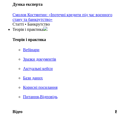
Думка експерта
Смолов Костянтин: «Іпотечні кредити під час воєнного
стану та банкрутство»
Статті • Банкрутство
Теорія i практика
Теорія i практика
Вебінари
Зразки документів
Актуальні кейси
Бази даних
Корисні посилання
Питання-Відповідь
Відео
В