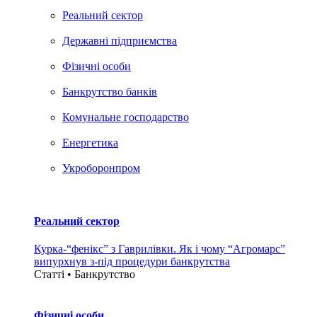
Реальний сектор
Державні підприємства
Фізичні особи
Банкрутство банків
Комунальне господарство
Енергетика
Укроборонпром
Реальний сектор
Курка-“фенікс” з Гаврилівки. Як і чому “Агромарс”
випурхнув з-під процедури банкрутства
Статті • Банкрутство
Фізичні особи