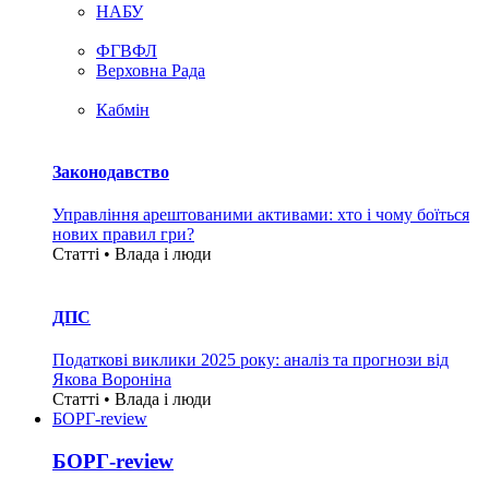
НАБУ
ФГВФЛ
Верховна Рада
Кабмін
Законодавство
Управління арештованими активами: хто і чому боїться
нових правил гри?
Статті • Влада i люди
ДПС
Податкові виклики 2025 року: аналіз та прогнози від
Якова Вороніна
Статті • Влада i люди
БОРГ-review
БОРГ-review