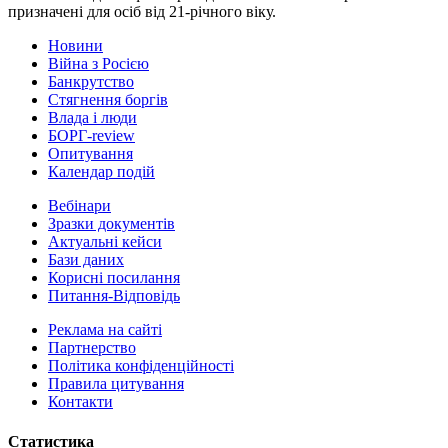
призначені для осіб від 21-річного віку.
Новини
Війна з Росією
Банкрутство
Стягнення боргiв
Влада i люди
БОРГ-review
Опитування
Календар подій
Вебінари
Зразки документів
Актуальні кейси
Бази даних
Корисні посилання
Питання-Відповідь
Реклама на сайтi
Партнерство
Політика конфіденційності
Правила цитування
Контакти
Статистика