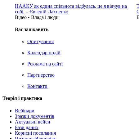
НААКУ як єдина спільнота відбулась, це я відчув на
Т
собі, – Євгеній Лахненко
С
Відео • Влада i люди
В
Вас зацікавить
Опитування
Календар подій
Реклама на сайтi
Партнерство
Контакти
Теорія i практика
Вебінари
Зразки документів
Актуальні кейси
Бази даних
Корисні посилання
Питання-Відповідь