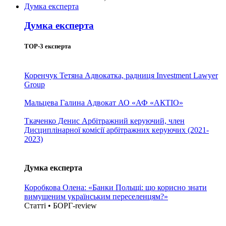
Думка експерта
Думка експерта
TOP-3 експерта
Коренчук Тетяна
Адвокатка, радниця Investment Lawyer
Group
Мальцева Галина
Адвокат АО «АФ «АКТІО»
Ткаченко Денис
Арбітражний керуючий, член
Дисциплінарної комісії арбітражних керуючих (2021-
2023)
Думка експерта
Коробкова Олена: «Банки Польщі: що корисно знати
вимушеним українським переселенцям?»
Статті • БОРГ-review