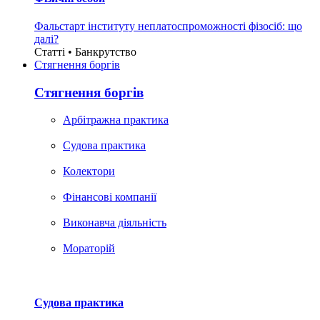
Фальстарт інституту неплатоспроможності фізосіб: що
далі?
Статті • Банкрутство
Стягнення боргiв
Стягнення боргiв
Арбітражна практика
Судова практика
Колектори
Фінансові компанії
Виконавча діяльність
Мораторій
Судова практика