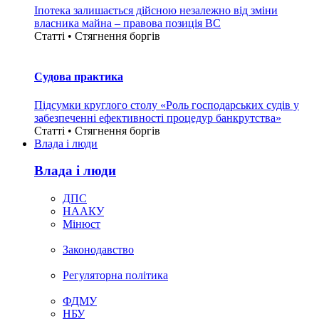
Іпотека залишається дійсною незалежно від зміни
власника майна – правова позиція ВС
Статті • Стягнення боргiв
Судова практика
Підсумки круглого столу «Роль господарських судів у
забезпеченні ефективності процедур банкрутства»
Статті • Стягнення боргiв
Влада i люди
Влада i люди
ДПС
НААКУ
Мінюст
Законодавство
Регуляторна політика
ФДМУ
НБУ