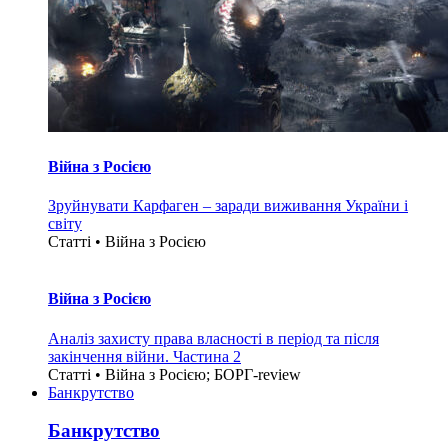
Війна з Росією
Зруйнувати Карфаген – заради виживання України і
світу
Статті • Війна з Росією
Війна з Росією
Аналіз захисту права власності в період та після
закінчення війни. Частина 2
Статті • Війна з Росією; БОРГ-review
Банкрутство
Банкрутство