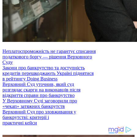
Неплатоспроможність не гарантує списання
податкового боргу — рішення Верховного
Суду
Закони про банкрутство та доступність
кредитів перешкоджають Україні піднятися
в рейтингу Doing Business
Верховний Суд уточнив, який суд
розглядає скарги на виконавців після
відкриття справи про банкрутство
У Верховному Суді заговорили про
«чекап» затяжних банкрутств
Верховний Суд про зловживання у
банкрутстві: критерії і
практичні кейси