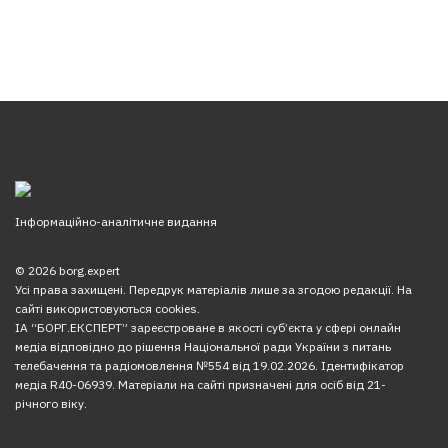
Інформаційно-аналітичне видання
© 2026 borg.expert
Усі права захищені. Передрук матеріалів лише за згодою редакції. На
сайті використовуються cookies.
ІА “БОРГ.ЕКСПЕРТ” зареєстроване в якості суб’єкта у сфері онлайн
медіа відповідно до рішення Національної ради України з питань
телебачення та радіомовлення №554 від 19.02.2026. Ідентифікатор
медіа R40-06939. Матеріали на сайті призначені для осіб від 21-
річного віку.