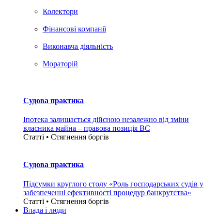
Колектори
Фінансові компанії
Виконавча діяльність
Мораторій
Судова практика
Іпотека залишається дійсною незалежно від зміни
власника майна – правова позиція ВС
Статті • Стягнення боргiв
Судова практика
Підсумки круглого столу «Роль господарських судів у
забезпеченні ефективності процедур банкрутства»
Статті • Стягнення боргiв
Влада i люди