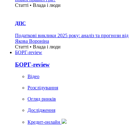
Статті • Влада i люди
ДПС
Податкові виклики 2025 року: аналіз та прогнози від
Якова Вороніна
Статті • Влада i люди
БОРГ-review
БОРГ-review
Вiдео
Розслідування
Огляд ринків
Дослідження
Кредит-онлайн