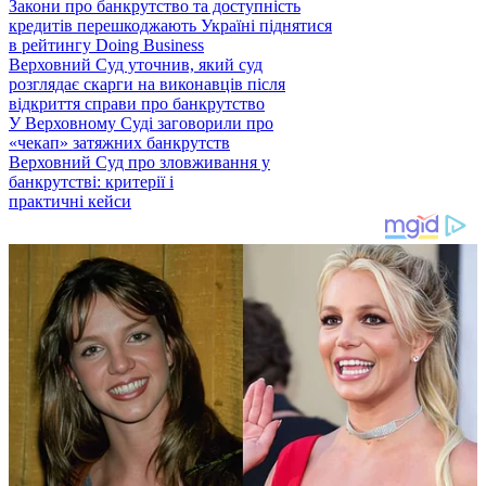
Закони про банкрутство та доступність
кредитів перешкоджають Україні піднятися
в рейтингу Doing Business
Верховний Суд уточнив, який суд
розглядає скарги на виконавців після
відкриття справи про банкрутство
У Верховному Суді заговорили про
«чекап» затяжних банкрутств
Верховний Суд про зловживання у
банкрутстві: критерії і
практичні кейси