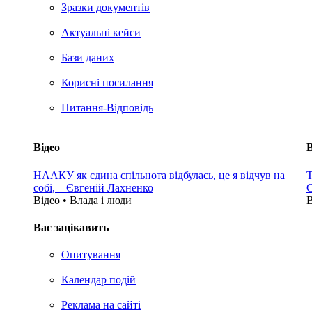
Зразки документів
Актуальні кейси
Бази даних
Корисні посилання
Питання-Відповідь
Відео
В
НААКУ як єдина спільнота відбулась, це я відчув на
Т
собі, – Євгеній Лахненко
С
Відео • Влада i люди
В
Вас зацікавить
Опитування
Календар подій
Реклама на сайтi