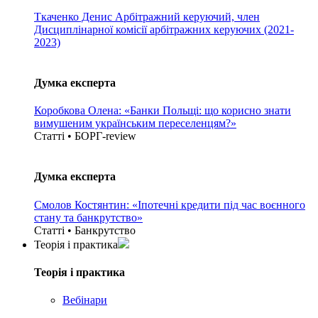
Ткаченко Денис
Арбітражний керуючий, член
Дисциплінарної комісії арбітражних керуючих (2021-
2023)
Думка експерта
Коробкова Олена: «Банки Польщі: що корисно знати
вимушеним українським переселенцям?»
Статті • БОРГ-review
Думка експерта
Смолов Костянтин: «Іпотечні кредити під час воєнного
стану та банкрутство»
Статті • Банкрутство
Теорія i практика
Теорія i практика
Вебінари