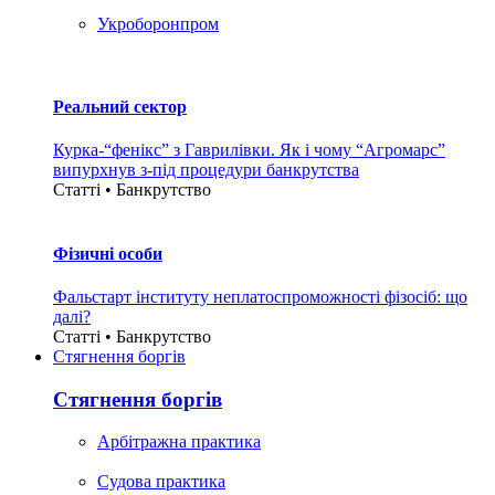
Укроборонпром
Реальний сектор
Курка-“фенікс” з Гаврилівки. Як і чому “Агромарс”
випурхнув з-під процедури банкрутства
Статті • Банкрутство
Фізичні особи
Фальстарт інституту неплатоспроможності фізосіб: що
далі?
Статті • Банкрутство
Стягнення боргiв
Стягнення боргiв
Арбітражна практика
Судова практика