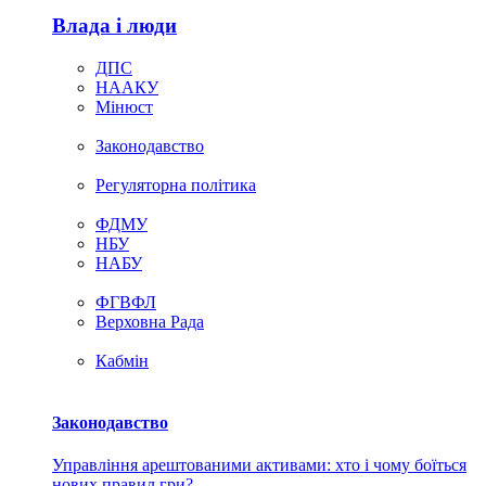
Влада i люди
ДПС
НААКУ
Мінюст
Законодавство
Регуляторна політика
ФДМУ
НБУ
НАБУ
ФГВФЛ
Верховна Рада
Кабмін
Законодавство
Управління арештованими активами: хто і чому боїться
нових правил гри?