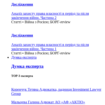
Дослідження
Аналіз захисту права власності в період та після
закінчення війни. Частина 2
Статті • Війна з Росією; БОРГ-review
Дослідження
Аналіз захисту права власності в період та після
закінчення війни. Частина 1
Статті • Війна з Росією; БОРГ-review
Думка експерта
Думка експерта
TOP-3 експерта
Коренчук Тетяна
Адвокатка, радниця Investment Lawyer
Group
Мальцева Галина
Адвокат АО «АФ «АКТІО»