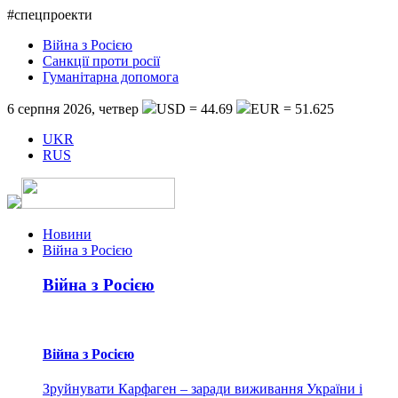
#спецпроекти
Війна з Росією
Санкції проти росії
Гуманітарна допомога
6 серпня 2026, четвер
USD = 44.69
EUR = 51.625
UKR
RUS
Новини
Війна з Росією
Війна з Росією
Війна з Росією
Зруйнувати Карфаген – заради виживання України і