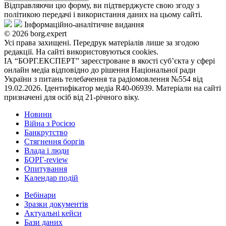
Відправляючи цю форму, ви підтверджуєте свою згоду з
політикою передачі і використання даних на цьому сайті.
Інформаційно-аналітичне видання
© 2026 borg.expert
Усі права захищені. Передрук матеріалів лише за згодою
редакції. На сайті використовуються cookies.
ІА “БОРГ.ЕКСПЕРТ” зареєстроване в якості суб’єкта у сфері
онлайн медіа відповідно до рішення Національної ради
України з питань телебачення та радіомовлення №554 від
19.02.2026. Ідентифікатор медіа R40-06939. Матеріали на сайті
призначені для осіб від 21-річного віку.
Новини
Війна з Росією
Банкрутство
Стягнення боргiв
Влада i люди
БОРГ-review
Опитування
Календар подій
Вебінари
Зразки документів
Актуальні кейси
Бази даних