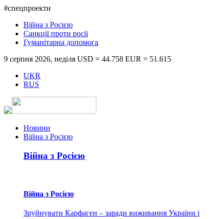
#спецпроекти
Війна з Росією
Санкції проти росії
Гуманітарна допомога
9 серпня 2026, неділя
USD = 44.758
EUR = 51.615
UKR
RUS
Новини
Війна з Росією
Війна з Росією
Війна з Росією
Зруйнувати Карфаген – заради виживання України і