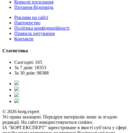
Корисні посилання
Питання-Відповідь
Реклама на сайтi
Партнерство
Політика конфіденційності
Правила цитування
Контакти
Статистика
Сьогодні: 165
За 7 днів: 18353
За 30 днів: 98388
© 2026 borg.expert
Усі права захищені. Передрук матеріалів лише за згодою
редакції. На сайті використовуються cookies.
ІА “БОРГ.ЕКСПЕРТ” зареєстроване в якості суб’єкта у сфері
онлайн медіа відповідно до рішення Національної ради