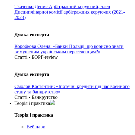
Ткаченко Денис
Арбітражний керуючий, член
Дисциплінарної комісії арбітражних керуючих (2021-
2023)
Думка експерта
Коробкова Олена: «Банки Польщі: що корисно знати
вимушеним українським переселенцям?»
Статті • БОРГ-review
Думка експерта
Смолов Костянтин: «Іпотечні кредити під час воєнного
стану та банкрутство»
Статті • Банкрутство
Теорія i практика
Теорія i практика
Вебінари