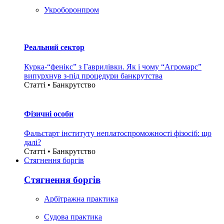
Укроборонпром
Реальний сектор
Курка-“фенікс” з Гаврилівки. Як і чому “Агромарс”
випурхнув з-під процедури банкрутства
Статті • Банкрутство
Фізичні особи
Фальстарт інституту неплатоспроможності фізосіб: що
далі?
Статті • Банкрутство
Стягнення боргiв
Стягнення боргiв
Арбітражна практика
Судова практика