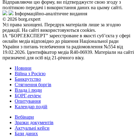
Відправляючи цю форму, ви підтверджуєте свою згоду з
політикою передачі і використання даних на цьому сайті.
Інформаційно-аналітичне видання
© 2026 borg.expert
Усі права захищені. Передрук матеріалів лише за згодою
редакції. На сайті використовуються cookies.
ІА “БОРГ.ЕКСПЕРТ” зареєстроване в якості суб’єкта у сфері
онлайн медіа відповідно до рішення Національної ради
України з питань телебачення та радіомовлення №554 від
19.02.2026. Ідентифікатор медіа R40-06939. Матеріали на сайті
призначені для осіб від 21-річного віку.
Новини
Війна з Росією
Банкрутство
Стягнення боргiв
Влада i люди
БОРГ-review
Опитування
Календар подій
Вебінари
Зразки документів
Актуальні кейси
Бази даних