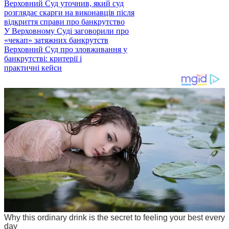
Верховний Суд уточнив, який суд
розглядає скарги на виконавців після
відкриття справи про банкрутство
У Верховному Суді заговорили про
«чекап» затяжних банкрутств
Верховний Суд про зловживання у
банкрутстві: критерії і
практичні кейси