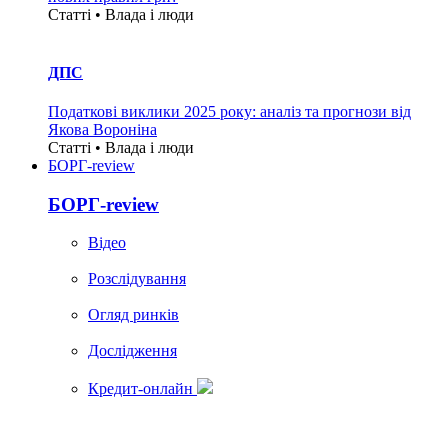
Статті • Влада i люди
ДПС
Податкові виклики 2025 року: аналіз та прогнози від
Якова Вороніна
Статті • Влада i люди
БОРГ-review
БОРГ-review
Вiдео
Розслідування
Огляд ринків
Дослідження
Кредит-онлайн