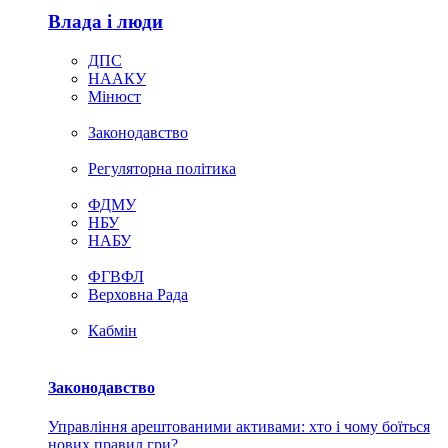
Влада i люди
ДПС
НААКУ
Мінюст
Законодавство
Регуляторна політика
ФДМУ
НБУ
НАБУ
ФГВФЛ
Верховна Рада
Кабмін
Законодавство
Управління арештованими активами: хто і чому боїться
нових правил гри?