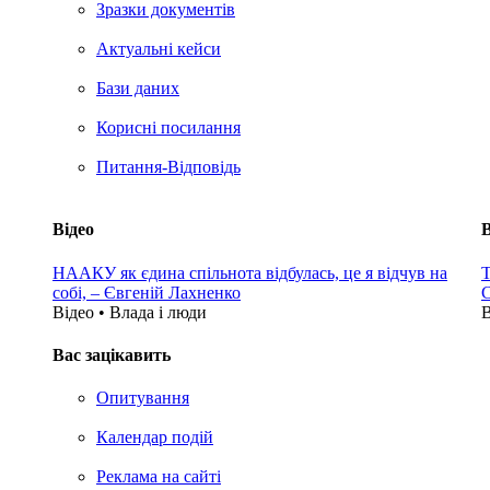
Зразки документів
Актуальні кейси
Бази даних
Корисні посилання
Питання-Відповідь
Відео
В
НААКУ як єдина спільнота відбулась, це я відчув на
Т
собі, – Євгеній Лахненко
С
Відео • Влада i люди
В
Вас зацікавить
Опитування
Календар подій
Реклама на сайтi