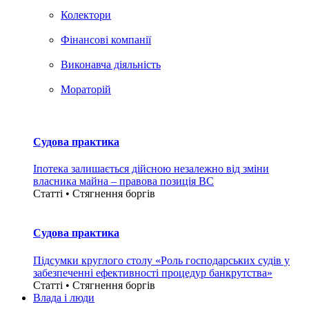
Колектори
Фінансові компанії
Виконавча діяльність
Мораторій
Судова практика
Іпотека залишається дійсною незалежно від зміни
власника майна – правова позиція ВС
Статті • Стягнення боргiв
Судова практика
Підсумки круглого столу «Роль господарських судів у
забезпеченні ефективності процедур банкрутства»
Статті • Стягнення боргiв
Влада i люди