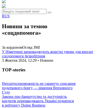
RUS
Новини за темою
«соцдопомога»
За кордоном
Огляд ЗМІ
У Німеччині запроваджують жорсткі умови для виплат
соцдопомоги безробітним
3 Жовтня 2024, 12:29 • Новини
TOP-stories
Неплатоспроможність не гарантує списання
податкового боргу — рішення Верховного
Суду
Закони про банкрутство та доступність
кредитів перешкоджають Україні піднятися
в рейтингу Doing Business