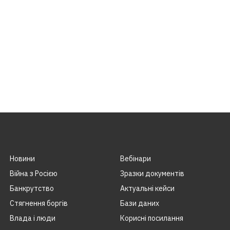
Новини
Вебінари
Війна з Росією
Зразки документів
Банкрутство
Актуальні кейси
Стягнення боргiв
Бази даних
Влада i люди
Корисні посилання