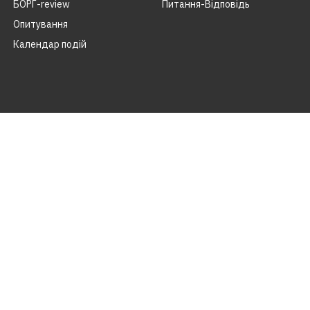
БОРГ-review
Питання-Відповідь
Опитування
Календар подій