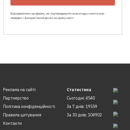
Відправляючи цю форму, ви підтверджуєте свою згоду з політикою
передачі і використання даних на цьому сайті.
Реклама на сайтi
Статистика
Партнерство
Сьогодні: 4540
Політика конфіденційності
За 7 днів: 19559
Правила цитування
За 30 днів: 104902
Контакти