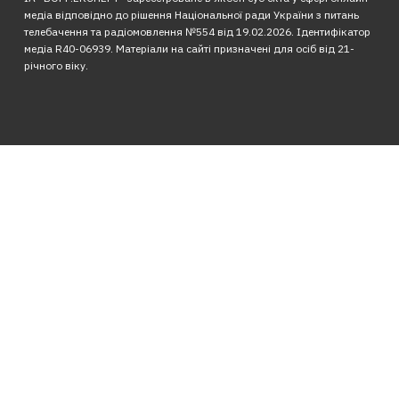
медіа відповідно до рішення Національної ради України з питань
телебачення та радіомовлення №554 від 19.02.2026. Ідентифікатор
медіа R40-06939. Матеріали на сайті призначені для осіб від 21-
річного віку.