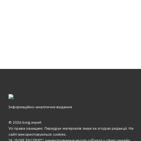
Інформаційно-аналітичне видання
© 2026 borg.expert
Усі права захищені. Передрук матеріалів лише за згодою редакції. На
сайті використовуються cookies.
ІА “БОРГ.ЕКСПЕРТ” зареєстроване в якості суб’єкта у сфері онлайн