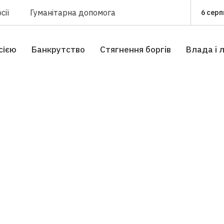
сії
Гуманітарна допомога
6 серп
сією
Банкрутство
Стягнення боргiв
Влада i 