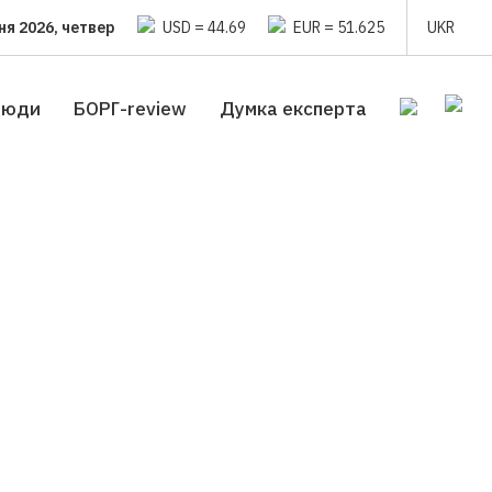
ня 2026, четвер
USD = 44.69
EUR = 51.625
UKR
люди
БОРГ-review
Думка експерта