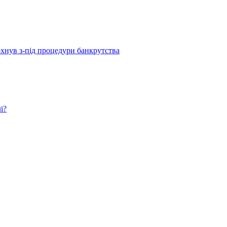
рхнув з-під процедури банкрутства
і?