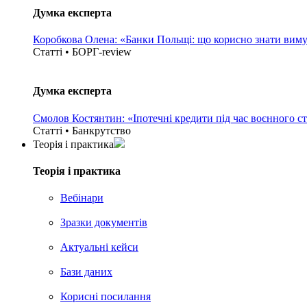
Думка експерта
Коробкова Олена: «Банки Польщі: що корисно знати вим
Статті • БОРГ-review
Думка експерта
Смолов Костянтин: «Іпотечні кредити під час воєнного с
Статті • Банкрутство
Теорія i практика
Теорія i практика
Вебінари
Зразки документів
Актуальні кейси
Бази даних
Корисні посилання