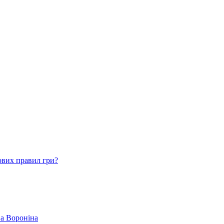
ових правил гри?
ва Вороніна