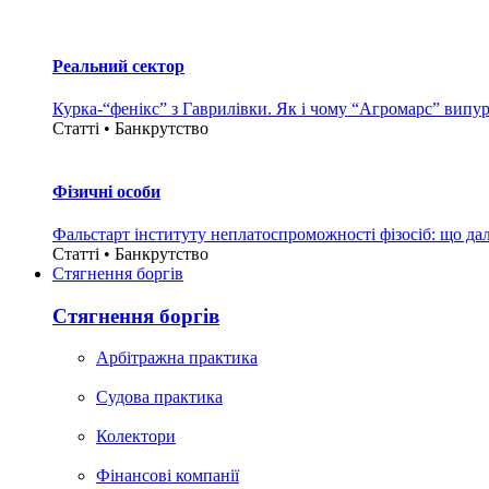
Реальний сектор
Курка-“фенікс” з Гаврилівки. Як і чому “Агромарс” випу
Статті • Банкрутство
Фізичні особи
Фальстарт інституту неплатоспроможності фізосіб: що дал
Статті • Банкрутство
Стягнення боргiв
Стягнення боргiв
Арбітражна практика
Судова практика
Колектори
Фінансові компанії