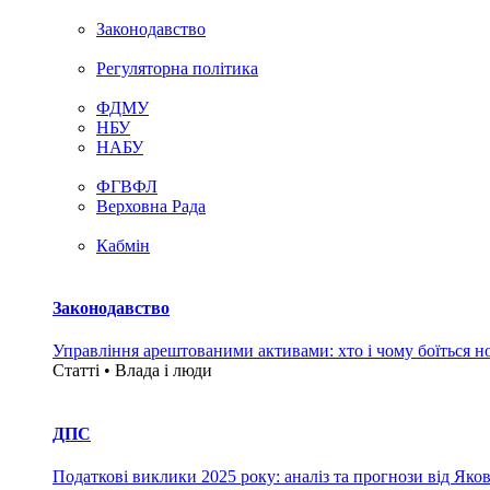
Законодавство
Регуляторна політика
ФДМУ
НБУ
НАБУ
ФГВФЛ
Верховна Рада
Кабмін
Законодавство
Управління арештованими активами: хто і чому боїться н
Статті • Влада i люди
ДПС
Податкові виклики 2025 року: аналіз та прогнози від Яко