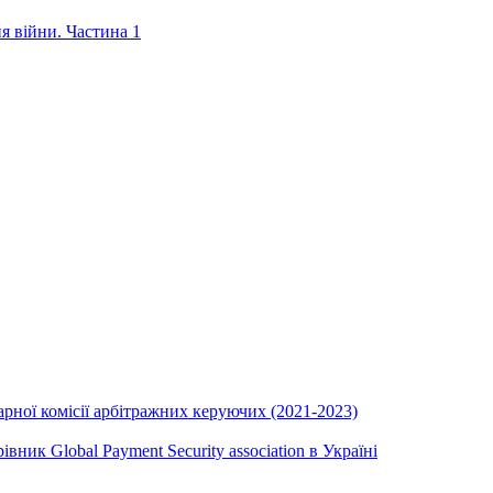
ня війни. Частина 1
ної комісії арбітражних керуючих (2021-2023)
вник Global Payment Security association в Україні