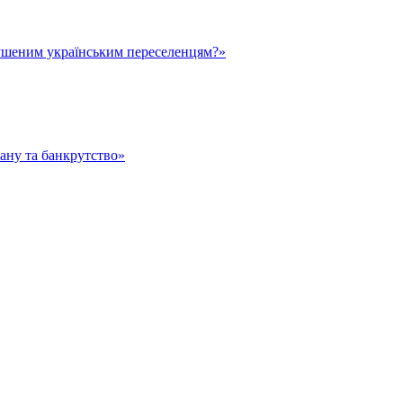
ушеним українським переселенцям?»
тану та банкрутство»