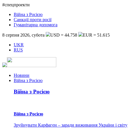
#спецпроекти
Війна з Росією
Санкції проти росії
Гуманітарна допомога
8 серпня 2026, субота
USD = 44.758
EUR = 51.615
UKR
RUS
Новини
Війна з Росією
Війна з Росією
Війна з Росією
Зруйнувати Карфаген – заради виживання України і світу