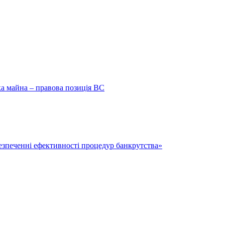
ка майна – правова позиція ВС
безпеченні ефективності процедур банкрутства»