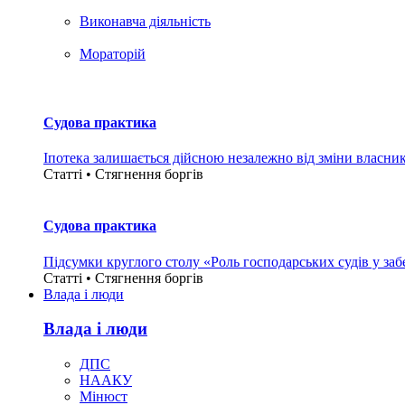
Виконавча діяльність
Мораторій
Судова практика
Іпотека залишається дійсною незалежно від зміни власни
Статті • Стягнення боргiв
Судова практика
Підсумки круглого столу «Роль господарських судів у за
Статті • Стягнення боргiв
Влада i люди
Влада i люди
ДПС
НААКУ
Мінюст