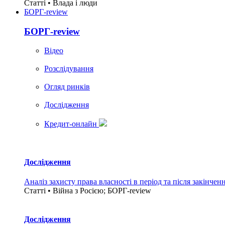
Статті • Влада i люди
БОРГ-review
БОРГ-review
Вiдео
Розслідування
Огляд ринків
Дослідження
Кредит-онлайн
Дослідження
Аналіз захисту права власності в період та після закінчен
Статті • Війна з Росією; БОРГ-review
Дослідження