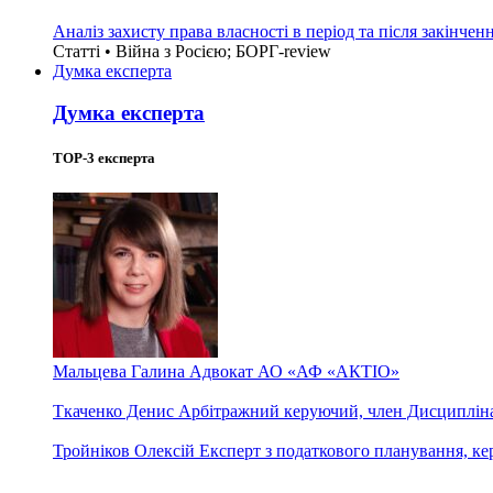
Аналіз захисту права власності в період та після закінчен
Статті • Війна з Росією; БОРГ-review
Думка експерта
Думка експерта
TOP-3 експерта
Мальцева Галина
Адвокат АО «АФ «АКТІО»
Ткаченко Денис
Арбітражний керуючий, член Дисциплінар
Тройніков Олексій
Експерт з податкового планування, кері