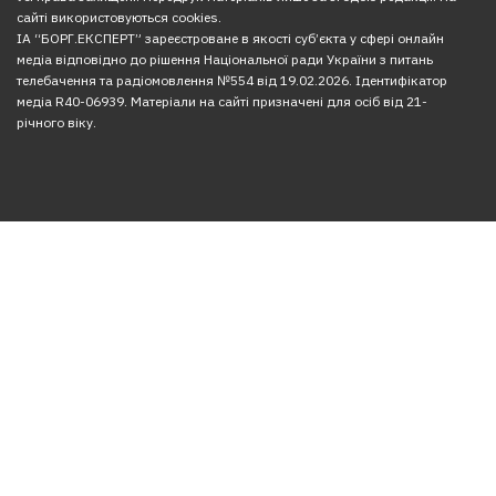
сайті використовуються cookies.
ІА “БОРГ.ЕКСПЕРТ” зареєстроване в якості суб’єкта у сфері онлайн
медіа відповідно до рішення Національної ради України з питань
телебачення та радіомовлення №554 від 19.02.2026. Ідентифікатор
медіа R40-06939. Матеріали на сайті призначені для осіб від 21-
річного віку.