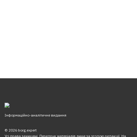
Інформаційно-аналітичне видання
© 2026 borg.expert
Усі права захищені. Передрук матеріалів лише за згодою редакції. На