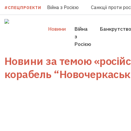
Війна з Росією
Санкції проти росі
#СПЕЦПРОЕКТИ
Новини
Війна
Банкрутств
з
Росією
Новини за темою
«росій
корабель “Новочеркаськ