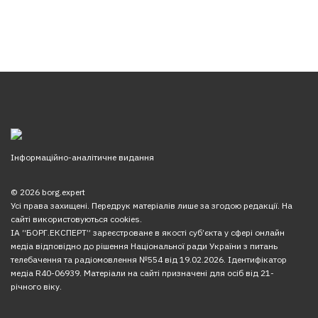
Інформаційно-аналітичне видання
© 2026 borg.expert
Усі права захищені. Передрук матеріалів лише за згодою редакції. На
сайті використовуються cookies.
ІА “БОРГ.ЕКСПЕРТ” зареєстроване в якості суб’єкта у сфері онлайн
медіа відповідно до рішення Національної ради України з питань
телебачення та радіомовлення №554 від 19.02.2026. Ідентифікатор
медіа R40-06939. Матеріали на сайті призначені для осіб від 21-
річного віку.