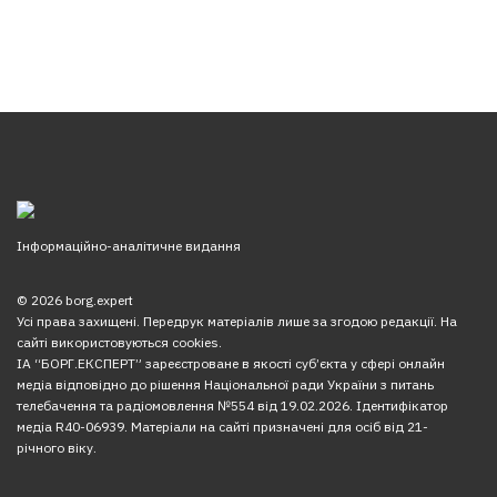
Інформаційно-аналітичне видання
© 2026 borg.expert
Усі права захищені. Передрук матеріалів лише за згодою редакції. На
сайті використовуються cookies.
ІА “БОРГ.ЕКСПЕРТ” зареєстроване в якості суб’єкта у сфері онлайн
медіа відповідно до рішення Національної ради України з питань
телебачення та радіомовлення №554 від 19.02.2026. Ідентифікатор
медіа R40-06939. Матеріали на сайті призначені для осіб від 21-
річного віку.