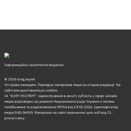
Інформаційно-аналітичне видання
© 2026 borg.expert
Усі права захищені. Передрук матеріалів лише за згодою редакції. На
сайті використовуються cookies.
ІА “БОРГ.ЕКСПЕРТ” зареєстроване в якості суб’єкта у сфері онлайн
медіа відповідно до рішення Національної ради України з питань
телебачення та радіомовлення №554 від 19.02.2026. Ідентифікатор
медіа R40-06939. Матеріали на сайті призначені для осіб від 21-
річного віку.