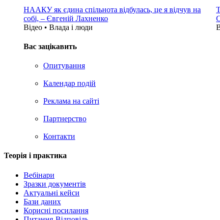
НААКУ як єдина спільнота відбулась, це я відчув на
Т
собі, – Євгеній Лахненко
С
Відео • Влада i люди
В
Вас зацікавить
Опитування
Календар подій
Реклама на сайтi
Партнерство
Контакти
Теорія i практика
Вебінари
Зразки документів
Актуальні кейси
Бази даних
Корисні посилання
Питання-Відповідь