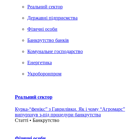
Реальний сектор
Державні підприємства
Фізичні особи
Банкрутство банків
Комунальне господарство
Енергетика
Укроборонпром
Реальний сектор
Курка-“фенікс” з Гаврилівки. Як і чому “Агромарс”
випурхнув з-під процедури банкрутства
Статті • Банкрутство
Фізичні особи