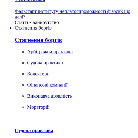
Фальстарт інституту неплатоспроможності фізосіб: що
далі?
Статті • Банкрутство
Стягнення боргiв
Стягнення боргiв
Арбітражна практика
Судова практика
Колектори
Фінансові компанії
Виконавча діяльність
Мораторій
Судова практика