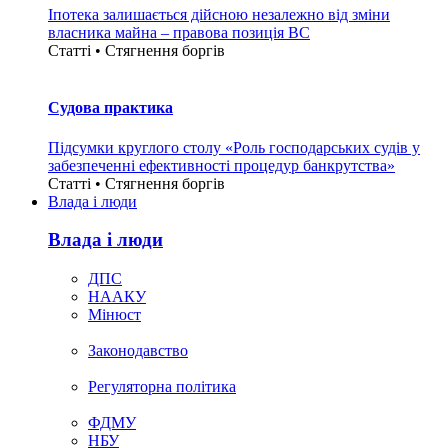
Іпотека залишається дійсною незалежно від зміни
власника майна – правова позиція ВС
Статті • Стягнення боргiв
Судова практика
Підсумки круглого столу «Роль господарських судів у
забезпеченні ефективності процедур банкрутства»
Статті • Стягнення боргiв
Влада i люди
Влада i люди
ДПС
НААКУ
Мінюст
Законодавство
Регуляторна політика
ФДМУ
НБУ