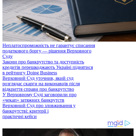
Неплатоспроможність не гарантує списання
податкового боргу — рішення Верховного
Суду
Закони про банкрутство та доступність
кредитів перешкоджають Україні піднятися
в рейтингу Doing Business
Верховний Суд уточнив, який суд
розглядає скарги на виконавців після
відкриття справи про банкрутство
У Верховному Суді заговорили про
«чекап» затяжних банкрутств
Верховний Суд про зловживання у
банкрутстві: критерії і
практичні кейси