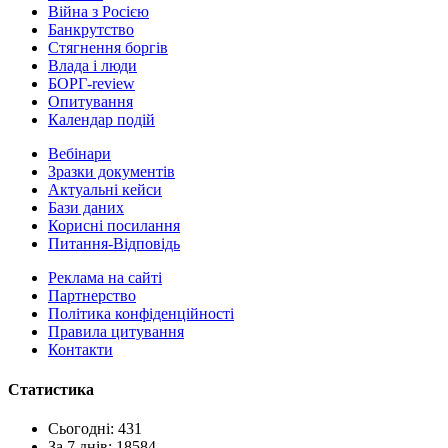
Війна з Росією
Банкрутство
Стягнення боргiв
Влада i люди
БОРГ-review
Опитування
Календар подій
Вебінари
Зразки документів
Актуальні кейси
Бази даних
Корисні посилання
Питання-Відповідь
Реклама на сайтi
Партнерство
Політика конфіденційності
Правила цитування
Контакти
Статистика
Сьогодні: 431
За 7 днів: 18584