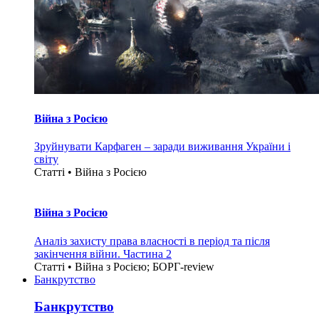
Війна з Росією
Зруйнувати Карфаген – заради виживання України і
світу
Статті • Війна з Росією
Війна з Росією
Аналіз захисту права власності в період та після
закінчення війни. Частина 2
Статті • Війна з Росією; БОРГ-review
Банкрутство
Банкрутство