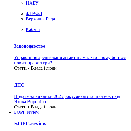
НАБУ
ФГВФЛ
Верховна Рада
Кабмін
Законодавство
Управління арештованими активами: хто і чому боїться
нових правил гри?
Статті • Влада i люди
ДПС
Податкові виклики 2025 року: аналіз та прогнози від
Якова Вороніна
Статті • Влада i люди
БОРГ-review
БОРГ-review