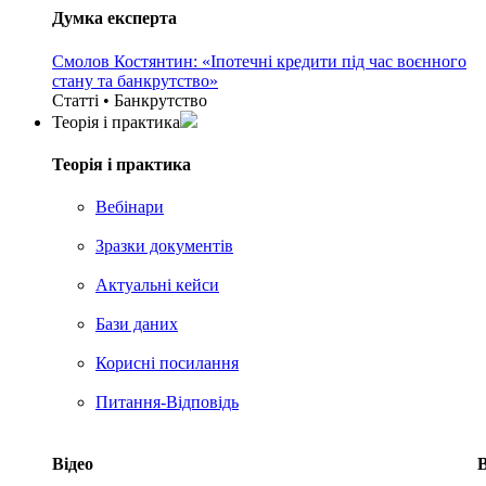
Думка експерта
Смолов Костянтин: «Іпотечні кредити під час воєнного
стану та банкрутство»
Статті • Банкрутство
Теорія i практика
Теорія i практика
Вебінари
Зразки документів
Актуальні кейси
Бази даних
Корисні посилання
Питання-Відповідь
Відео
В