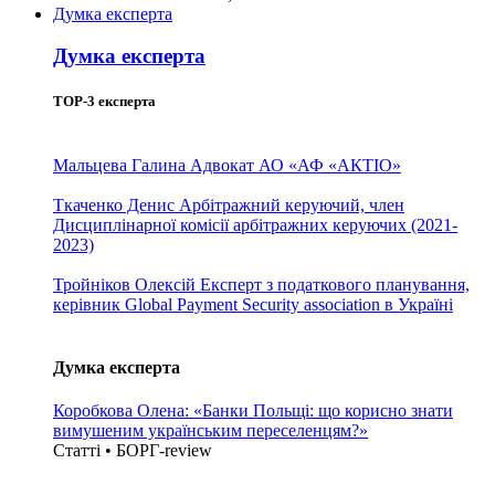
Думка експерта
Думка експерта
TOP-3 експерта
Мальцева Галина
Адвокат АО «АФ «АКТІО»
Ткаченко Денис
Арбітражний керуючий, член
Дисциплінарної комісії арбітражних керуючих (2021-
2023)
Тройніков Олексій
Експерт з податкового планування,
керівник Global Payment Security association в Україні
Думка експерта
Коробкова Олена: «Банки Польщі: що корисно знати
вимушеним українським переселенцям?»
Статті • БОРГ-review