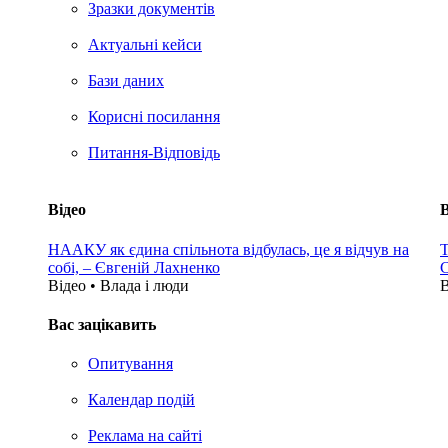
Зразки документів
Актуальні кейси
Бази даних
Корисні посилання
Питання-Відповідь
Відео
В
НААКУ як єдина спільнота відбулась, це я відчув на
Т
собі, – Євгеній Лахненко
С
Відео • Влада i люди
В
Вас зацікавить
Опитування
Календар подій
Реклама на сайтi