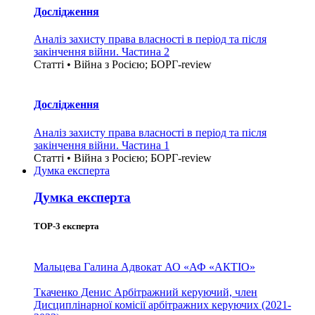
Дослідження
Аналіз захисту права власності в період та після
закінчення війни. Частина 2
Статті • Війна з Росією; БОРГ-review
Дослідження
Аналіз захисту права власності в період та після
закінчення війни. Частина 1
Статті • Війна з Росією; БОРГ-review
Думка експерта
Думка експерта
TOP-3 експерта
Мальцева Галина
Адвокат АО «АФ «АКТІО»
Ткаченко Денис
Арбітражний керуючий, член
Дисциплінарної комісії арбітражних керуючих (2021-