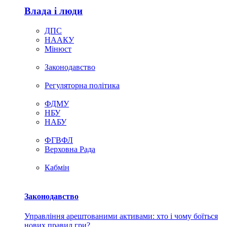
Влада i люди
ДПС
НААКУ
Мінюст
Законодавство
Регуляторна політика
ФДМУ
НБУ
НАБУ
ФГВФЛ
Верховна Рада
Кабмін
Законодавство
Управління арештованими активами: хто і чому боїться
нових правил гри?