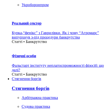
Укроборонпром
Реальний сектор
Курка-“фенікс” з Гаврилівки. Як і чому “Агромарс”
випурхнув з-під процедури банкрутства
Статті • Банкрутство
Фізичні особи
Фальстарт інституту неплатоспроможності фізосіб: що
далі?
Статті • Банкрутство
Стягнення боргiв
Стягнення боргiв
Арбітражна практика
Судова практика