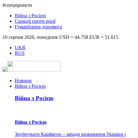
#спецпроекти
Війна з Росією
Санкції проти росії
Гуманітарна допомога
10 серпня 2026, понеділок
USD = 44.758
EUR = 51.615
UKR
RUS
Новини
Війна з Росією
Війна з Росією
Війна з Росією
Зруйнувати Карфаген – заради виживання України і