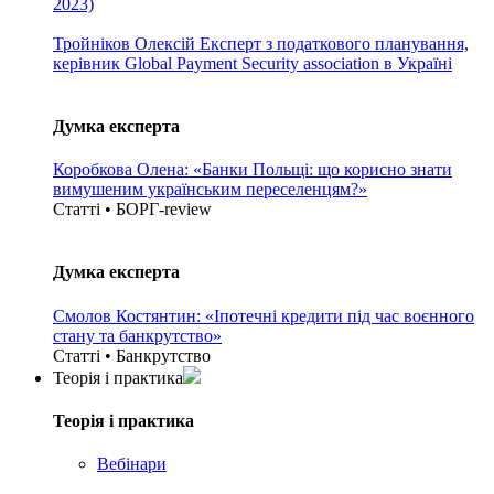
2023)
Тройніков Олексій
Експерт з податкового планування,
керівник Global Payment Security association в Україні
Думка експерта
Коробкова Олена: «Банки Польщі: що корисно знати
вимушеним українським переселенцям?»
Статті • БОРГ-review
Думка експерта
Смолов Костянтин: «Іпотечні кредити під час воєнного
стану та банкрутство»
Статті • Банкрутство
Теорія i практика
Теорія i практика
Вебінари