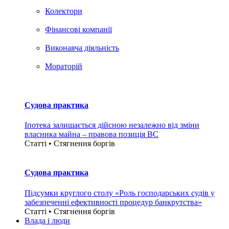
Колектори
Фінансові компанії
Виконавча діяльність
Мораторій
Судова практика
Іпотека залишається дійсною незалежно від зміни
власника майна – правова позиція ВС
Статті • Стягнення боргiв
Судова практика
Підсумки круглого столу «Роль господарських судів у
забезпеченні ефективності процедур банкрутства»
Статті • Стягнення боргiв
Влада i люди