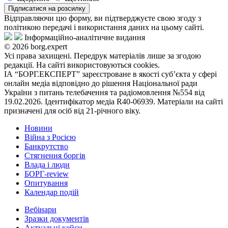
Підписатися на розсилку
Відправляючи цю форму, ви підтверджуєте свою згоду з
політикою передачі і використання даних на цьому сайті.
Інформаційно-аналітичне видання
© 2026 borg.expert
Усі права захищені. Передрук матеріалів лише за згодою
редакції. На сайті використовуються cookies.
ІА “БОРГ.ЕКСПЕРТ” зареєстроване в якості суб’єкта у сфері
онлайн медіа відповідно до рішення Національної ради
України з питань телебачення та радіомовлення №554 від
19.02.2026. Ідентифікатор медіа R40-06939. Матеріали на сайті
призначені для осіб від 21-річного віку.
Новини
Війна з Росією
Банкрутство
Стягнення боргiв
Влада i люди
БОРГ-review
Опитування
Календар подій
Вебінари
Зразки документів
Актуальні кейси