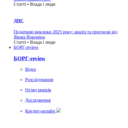
Статті • Влада i люди
ДПС
Податкові виклики 2025 року: аналіз та прогнози від
Якова Вороніна
Статті • Влада i люди
БОРГ-review
БОРГ-review
Вiдео
Розслідування
Огляд ринків
Дослідження
Кредит-онлайн