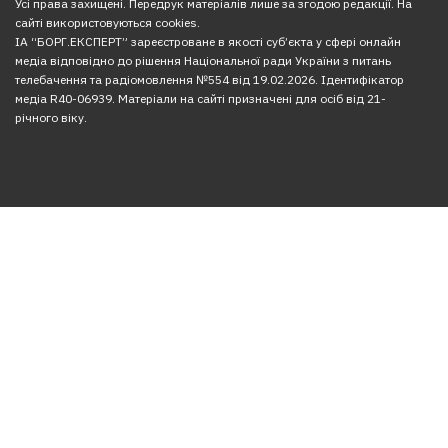
Усі права захищені. Передрук матеріалів лише за згодою редакції. На
сайті використовуються cookies.
ІА “БОРГ.ЕКСПЕРТ” зареєстроване в якості суб’єкта у сфері онлайн
медіа відповідно до рішення Національної ради України з питань
телебачення та радіомовлення №554 від 19.02.2026. Ідентифікатор
медіа R40-06939. Матеріали на сайті призначені для осіб від 21-
річного віку.