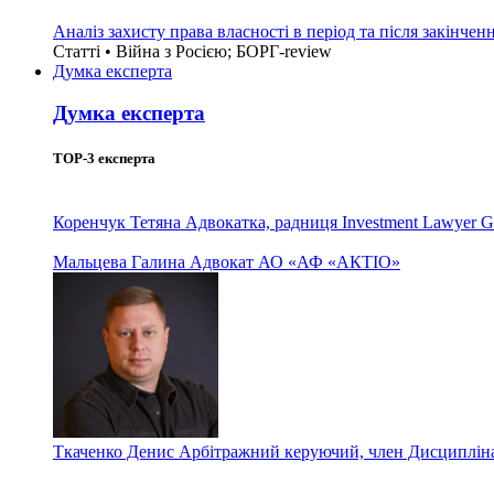
Аналіз захисту права власності в період та після закінчен
Статті • Війна з Росією; БОРГ-review
Думка експерта
Думка експерта
TOP-3 експерта
Коренчук Тетяна
Адвокатка, радниця Investment Lawyer G
Мальцева Галина
Адвокат АО «АФ «АКТІО»
Ткаченко Денис
Арбітражний керуючий, член Дисциплінар