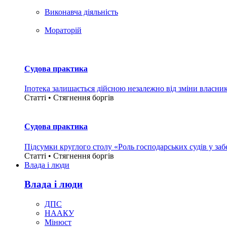
Виконавча діяльність
Мораторій
Судова практика
Іпотека залишається дійсною незалежно від зміни власни
Статті • Стягнення боргiв
Судова практика
Підсумки круглого столу «Роль господарських судів у за
Статті • Стягнення боргiв
Влада i люди
Влада i люди
ДПС
НААКУ
Мінюст