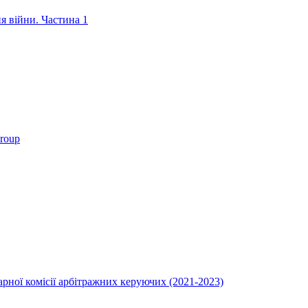
ня війни. Частина 1
roup
ної комісії арбітражних керуючих (2021-2023)