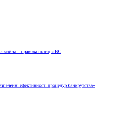
ка майна – правова позиція ВС
безпеченні ефективності процедур банкрутства»