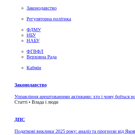
Законодавство
Регуляторна політика
ФДМУ
НБУ
НАБУ
ФГВФЛ
Верховна Рада
Кабмін
Законодавство
Управління арештованими активами: хто і чому боїться н
Статті • Влада i люди
ДПС
Податкові виклики 2025 року: аналіз та прогнози від Яко