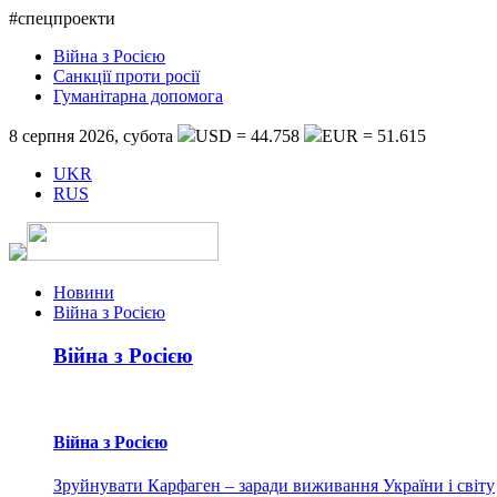
#спецпроекти
Війна з Росією
Санкції проти росії
Гуманітарна допомога
8 серпня 2026, субота
USD = 44.758
EUR = 51.615
UKR
RUS
Новини
Війна з Росією
Війна з Росією
Війна з Росією
Зруйнувати Карфаген – заради виживання України і світу