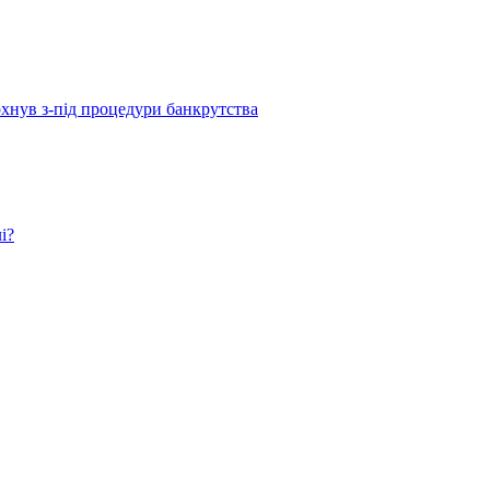
рхнув з-під процедури банкрутства
і?