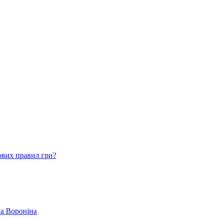
ових правил гри?
ва Вороніна