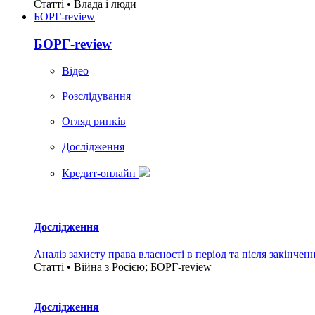
Статті • Влада i люди
БОРГ-review
БОРГ-review
Вiдео
Розслідування
Огляд ринків
Дослідження
Кредит-онлайн
Дослідження
Аналіз захисту права власності в період та після закінчен
Статті • Війна з Росією; БОРГ-review
Дослідження