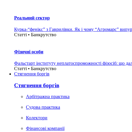
Реальний сектор
Курка-“фенікс” з Гаврилівки. Як і чому “Агромарс” випу
Статті • Банкрутство
Фізичні особи
Фальстарт інституту неплатоспроможності фізосіб: що дал
Статті • Банкрутство
Стягнення боргiв
Стягнення боргiв
Арбітражна практика
Судова практика
Колектори
Фінансові компанії