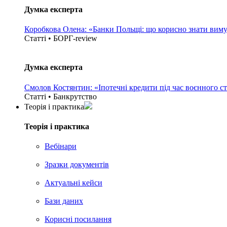
Думка експерта
Коробкова Олена: «Банки Польщі: що корисно знати вим
Статті • БОРГ-review
Думка експерта
Смолов Костянтин: «Іпотечні кредити під час воєнного с
Статті • Банкрутство
Теорія i практика
Теорія i практика
Вебінари
Зразки документів
Актуальні кейси
Бази даних
Корисні посилання