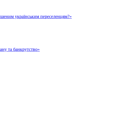
ушеним українським переселенцям?»
тану та банкрутство»