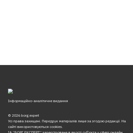
Інформаційно-аналітичне видання
© 2026 borg.expert
Усі права захищені. Передрук матеріалів лише за згодою редакції. На
сайті використовуються cookies.
ІА “БОРГ.ЕКСПЕРТ” зареєстроване в якості суб’єкта у сфері онлайн