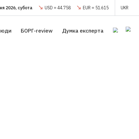
ня 2026, субота
USD = 44.758
EUR = 51.615
UKR
люди
БОРГ-review
Думка експерта