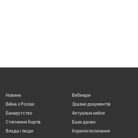
Новини
Вебінари
Війна з Росією
Зразки документів
Банкрутство
Актуальні кейси
Стягнення боргiв
Бази даних
Влада i люди
Корисні посилання