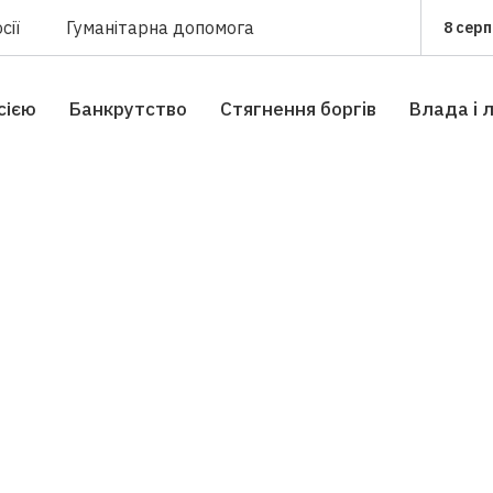
сії
Гуманітарна допомога
8 серп
сією
Банкрутство
Стягнення боргiв
Влада i 