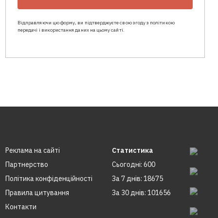
Відправляючи цю форму, ви підтверджуєте свою згоду з політикою
передачі і використання даних на цьому сайті.
Реклама на сайтi
Статистика
Партнерство
Сьогодні: 600
Політика конфіденційності
За 7 днів: 18675
Правила цитування
За 30 днів: 101656
Контакти