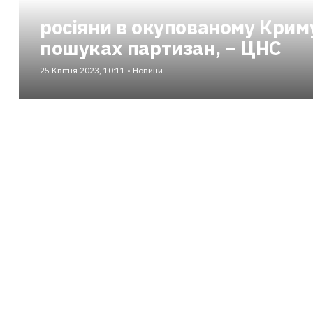
росіяни в окупованому Крим
пошуках партизан, – ЦНС
25 Квітня 2023, 10:11 • Новини