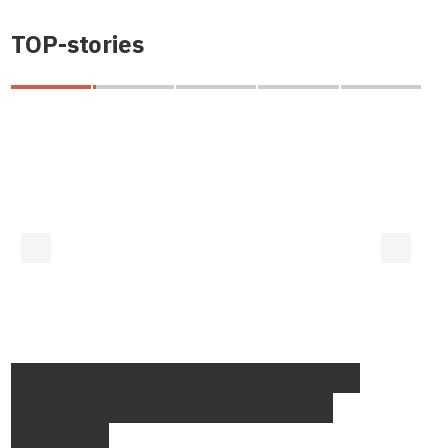
TOP-stories
Закони про банкрутство та доступність
кредитів перешкоджають Україні піднятися
в рейтингу Doing Business