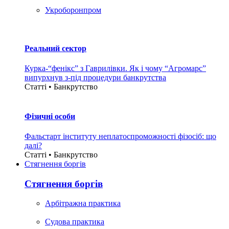
Укроборонпром
Реальний сектор
Курка-“фенікс” з Гаврилівки. Як і чому “Агромарс”
випурхнув з-під процедури банкрутства
Статті • Банкрутство
Фізичні особи
Фальстарт інституту неплатоспроможності фізосіб: що
далі?
Статті • Банкрутство
Стягнення боргiв
Стягнення боргiв
Арбітражна практика
Судова практика