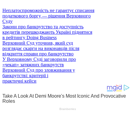
Неплатоспроможність не гарантує списання
податкового боргу — рішення Верховного
Суду
Закони про банкрутство та доступність
кредитів перешкоджають Україні піднятися
в рейтингу Doing Business
Верховний Суд уточнив, який суд
розглядає скарги на виконавців після
відкриття справи про банкрутство
У Верховному Суді заговорили про
«чекап» затяжних банкрутств
Верховний Суд про зловживання у
банкрутстві: критерії і
практичні кейси