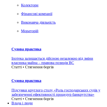
Колектори
Фінансові компанії
Виконавча діяльність
Мораторій
Судова практика
Іпотека залишається дійсною незалежно від зміни
власника майна – правова позиція ВС
Статті • Стягнення боргiв
Судова практика
Підсумки круглого столу «Роль господарських судів у
забезпеченні ефективності процедур банкрутства»
Статті • Стягнення боргiв
Влада i люди