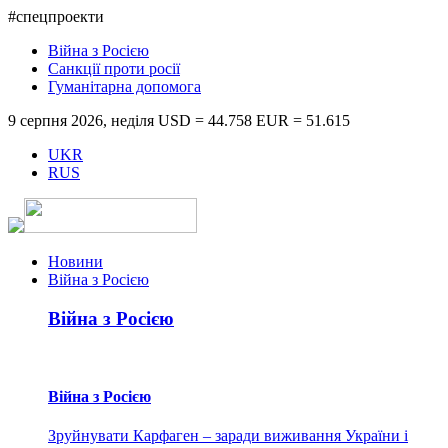
#спецпроекти
Війна з Росією
Санкції проти росії
Гуманітарна допомога
9 серпня 2026, неділя
USD = 44.758
EUR = 51.615
UKR
RUS
Новини
Війна з Росією
Війна з Росією
Війна з Росією
Зруйнувати Карфаген – заради виживання України і