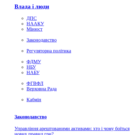
Влада i люди
ДПС
НААКУ
Мінюст
Законодавство
Регуляторна політика
ФДМУ
НБУ
НАБУ
ФГВФЛ
Верховна Рада
Кабмін
Законодавство
Управління арештованими активами: хто і чому боїться
нових правил гри?