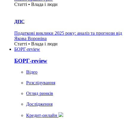
Статті • Влада i люди
ДПС
Податкові виклики 2025 року: аналіз та прогнози від
Якова Вороніна
Статті • Влада i люди
БОРГ-review
БОРГ-review
Вiдео
Розслідування
Огляд ринків
Дослідження
Кредит-онлайн