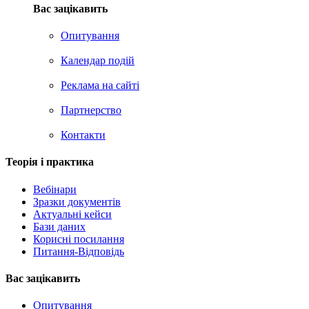
Вас зацікавить
Опитування
Календар подій
Реклама на сайтi
Партнерство
Контакти
Теорія i практика
Вебінари
Зразки документів
Актуальні кейси
Бази даних
Корисні посилання
Питання-Відповідь
Вас зацiкавить
Опитування