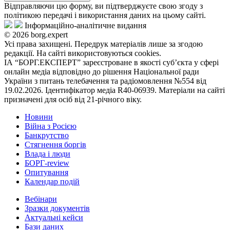
Відправляючи цю форму, ви підтверджуєте свою згоду з
політикою передачі і використання даних на цьому сайті.
Інформаційно-аналітичне видання
© 2026 borg.expert
Усі права захищені. Передрук матеріалів лише за згодою
редакції. На сайті використовуються cookies.
ІА “БОРГ.ЕКСПЕРТ” зареєстроване в якості суб’єкта у сфері
онлайн медіа відповідно до рішення Національної ради
України з питань телебачення та радіомовлення №554 від
19.02.2026. Ідентифікатор медіа R40-06939. Матеріали на сайті
призначені для осіб від 21-річного віку.
Новини
Війна з Росією
Банкрутство
Стягнення боргiв
Влада i люди
БОРГ-review
Опитування
Календар подій
Вебінари
Зразки документів
Актуальні кейси
Бази даних