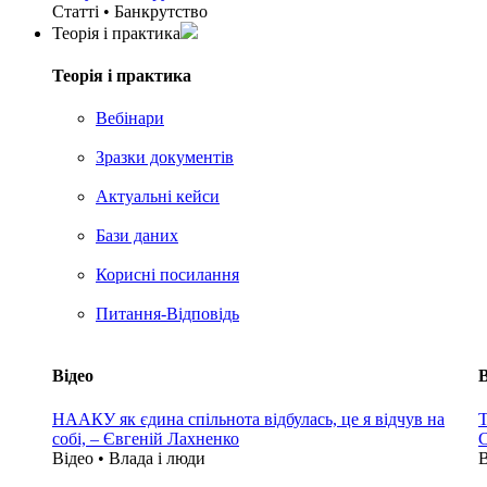
Статті • Банкрутство
Теорія i практика
Теорія i практика
Вебінари
Зразки документів
Актуальні кейси
Бази даних
Корисні посилання
Питання-Відповідь
Відео
В
НААКУ як єдина спільнота відбулась, це я відчув на
Т
собі, – Євгеній Лахненко
С
Відео • Влада i люди
В