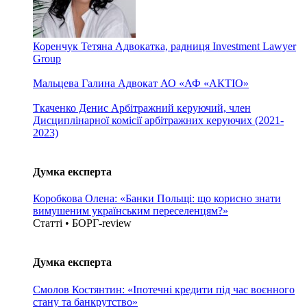
Коренчук Тетяна
Адвокатка, радниця Investment Lawyer
Group
Мальцева Галина
Адвокат АО «АФ «АКТІО»
Ткаченко Денис
Арбітражний керуючий, член
Дисциплінарної комісії арбітражних керуючих (2021-
2023)
Думка експерта
Коробкова Олена: «Банки Польщі: що корисно знати
вимушеним українським переселенцям?»
Статті • БОРГ-review
Думка експерта
Смолов Костянтин: «Іпотечні кредити під час воєнного
стану та банкрутство»