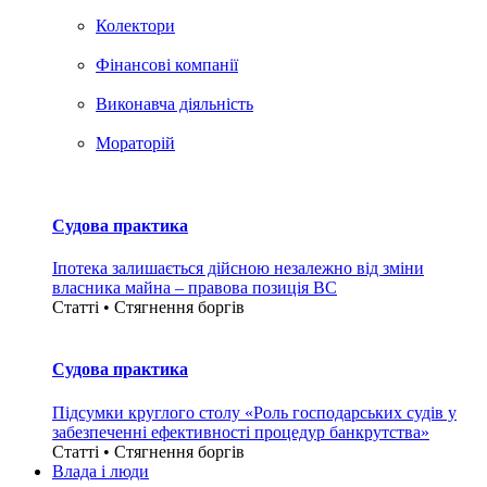
Колектори
Фінансові компанії
Виконавча діяльність
Мораторій
Судова практика
Іпотека залишається дійсною незалежно від зміни
власника майна – правова позиція ВС
Статті • Стягнення боргiв
Судова практика
Підсумки круглого столу «Роль господарських судів у
забезпеченні ефективності процедур банкрутства»
Статті • Стягнення боргiв
Влада i люди