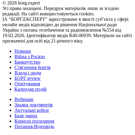
© 2026 borg.expert
Усі права захищені. Передрук матеріалів лише за згодою
редакції. На сайті використовуються cookies.
ІА “БОРГ.ЕКСПЕРТ” зареєстроване в якості суб’єкта у сфері
онлайн медіа відповідно до рішення Національної ради
України з питань телебачення та радіомовлення №554 від
19.02.2026. Ідентифікатор медіа R40-06939. Матеріали на сайті
призначені для осіб від 21-річного віку.
Новини
Війна з Росією
Банкрутство
Стягнення боргiв
Влада i люди
БОРГ-review
Опитування
Календар подій
Вебінари
Зразки документів
Актуальні кейси
Бази даних
Корисні посилання
Питання-Відповідь