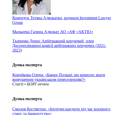
Коренчук Тетяна
Адвокатка, радниця Investment Lawyer
Group
Мальцева Галина
Адвокат АО «АФ «АКТІО»
Ткаченко Денис
Арбітражний керуючий, член
Дисциплінарної комісії арбітражних керуючих (2021-
2023)
Думка експерта
Коробкова Олена: «Банки Польщі: що корисно знати
вимушеним українським переселенцям?»
Статті • БОРГ-review
Думка експерта
Смолов Костянтин: «Іпотечні кредити під час воєнного
стану та банкрутство»