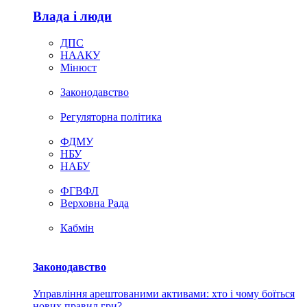
Влада i люди
ДПС
НААКУ
Мінюст
Законодавство
Регуляторна політика
ФДМУ
НБУ
НАБУ
ФГВФЛ
Верховна Рада
Кабмін
Законодавство
Управління арештованими активами: хто і чому боїться
нових правил гри?