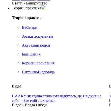
Статті • Банкрутство
Теорія i практика
Теорія i практика
Вебінари
Зразки документів
Актуальні кейси
Бази даних
Корисні посилання
Питання-Відповідь
Відео
В
НААКУ як єдина спільнота відбулась, це я відчув на
Т
собі, – Євгеній Лахненко
С
Відео • Влада i люди
В