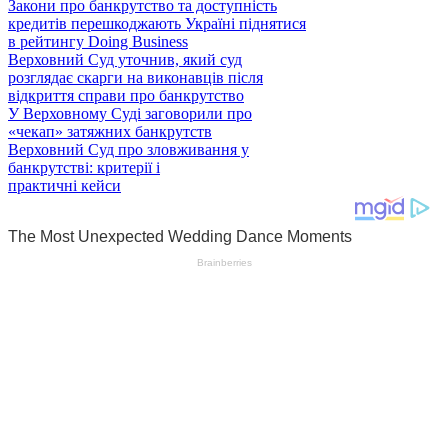
Закони про банкрутство та доступність
кредитів перешкоджають Україні піднятися
в рейтингу Doing Business
Верховний Суд уточнив, який суд
розглядає скарги на виконавців після
відкриття справи про банкрутство
У Верховному Суді заговорили про
«чекап» затяжних банкрутств
Верховний Суд про зловживання у
банкрутстві: критерії і
практичні кейси