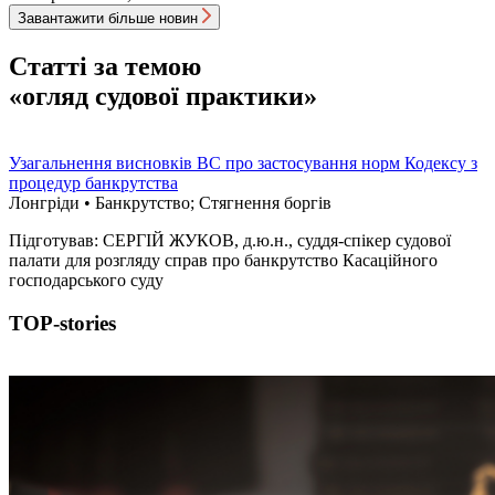
Завантажити більше новин
Статті за темою
«огляд судової практики»
Узагальнення висновків ВС про застосування норм Кодексу з
процедур банкрутства
Лонгрiди • Банкрутство; Стягнення боргiв
Підготував: СЕРГІЙ ЖУКОВ, д.ю.н., суддя-спікер судової
палати для розгляду справ про банкрутство Касаційного
господарського суду
TOP-stories