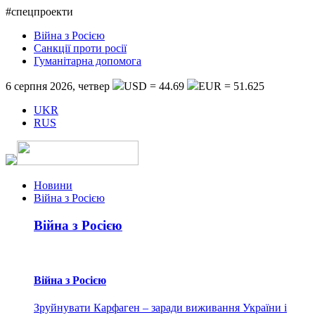
#спецпроекти
Війна з Росією
Санкції проти росії
Гуманітарна допомога
6 серпня 2026, четвер
USD = 44.69
EUR = 51.625
UKR
RUS
Новини
Війна з Росією
Війна з Росією
Війна з Росією
Зруйнувати Карфаген – заради виживання України і