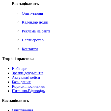
Вас зацікавить
Опитування
Календар подій
Реклама на сайтi
Партнерство
Контакти
Теорія i практика
Вебінари
Зразки документів
Актуальні кейси
Бази даних
Корисні посилання
Питання-Відповідь
Вас зацiкавить
Опитування