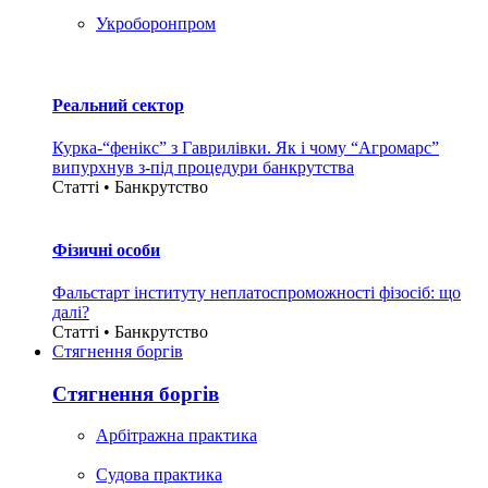
Укроборонпром
Реальний сектор
Курка-“фенікс” з Гаврилівки. Як і чому “Агромарс”
випурхнув з-під процедури банкрутства
Статті • Банкрутство
Фізичні особи
Фальстарт інституту неплатоспроможності фізосіб: що
далі?
Статті • Банкрутство
Стягнення боргiв
Стягнення боргiв
Арбітражна практика
Судова практика