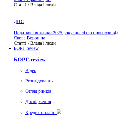
Статті • Влада i люди
ДПС
Податкові виклики 2025 року: аналіз та прогнози від
Якова Вороніна
Статті • Влада i люди
БОРГ-review
БОРГ-review
Вiдео
Розслідування
Огляд ринків
Дослідження
Кредит-онлайн