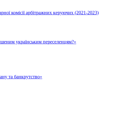
ної комісії арбітражних керуючих (2021-2023)
ушеним українським переселенцям?»
тану та банкрутство»