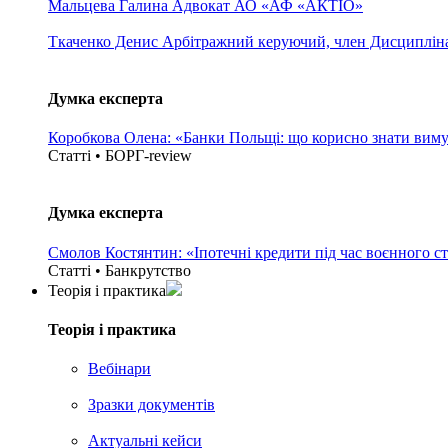
Мальцева Галина
Адвокат АО «АФ «АКТІО»
Ткаченко Денис
Арбітражний керуючий, член Дисциплінар
Думка експерта
Коробкова Олена: «Банки Польщі: що корисно знати вим
Статті • БОРГ-review
Думка експерта
Смолов Костянтин: «Іпотечні кредити під час воєнного с
Статті • Банкрутство
Теорія i практика
Теорія i практика
Вебінари
Зразки документів
Актуальні кейси