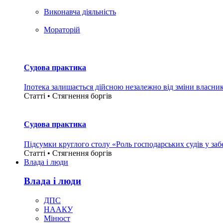
Виконавча діяльність
Мораторій
Судова практика
Іпотека залишається дійсною незалежно від зміни власни
Статті • Стягнення боргiв
Судова практика
Підсумки круглого столу «Роль господарських судів у за
Статті • Стягнення боргiв
Влада i люди
Влада i люди
ДПС
НААКУ
Мінюст