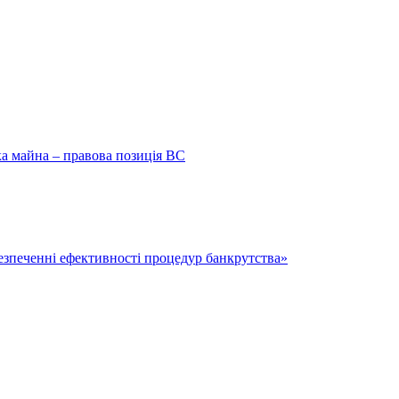
ка майна – правова позиція ВС
безпеченні ефективності процедур банкрутства»