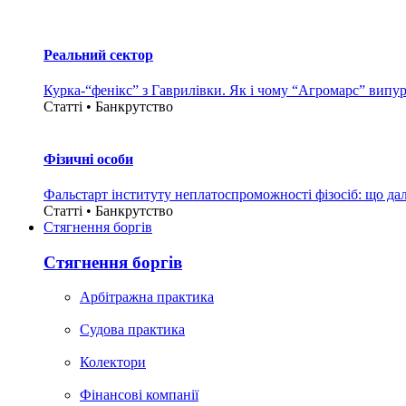
Реальний сектор
Курка-“фенікс” з Гаврилівки. Як і чому “Агромарс” випу
Статті • Банкрутство
Фізичні особи
Фальстарт інституту неплатоспроможності фізосіб: що дал
Статті • Банкрутство
Стягнення боргiв
Стягнення боргiв
Арбітражна практика
Судова практика
Колектори
Фінансові компанії