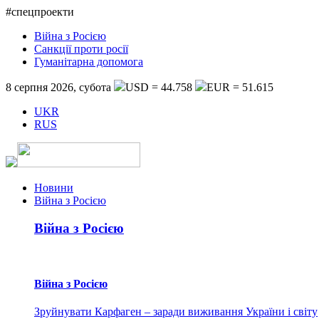
#спецпроекти
Війна з Росією
Санкції проти росії
Гуманітарна допомога
8 серпня 2026, субота
USD = 44.758
EUR = 51.615
UKR
RUS
Новини
Війна з Росією
Війна з Росією
Війна з Росією
Зруйнувати Карфаген – заради виживання України і світу