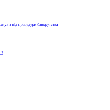
рхнув з-під процедури банкрутства
і?