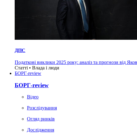
ДПС
Податкові виклики 2025 року: аналіз та прогнози від Яко
Статті • Влада i люди
БОРГ-review
БОРГ-review
Вiдео
Розслідування
Огляд ринків
Дослідження