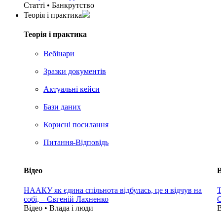
Статті • Банкрутство
Теорія i практика
Теорія i практика
Вебінари
Зразки документів
Актуальні кейси
Бази даних
Корисні посилання
Питання-Відповідь
Відео
В
НААКУ як єдина спільнота відбулась, це я відчув на
Т
собі, – Євгеній Лахненко
С
Відео • Влада i люди
В