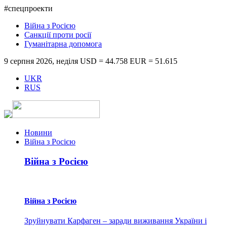
#спецпроекти
Війна з Росією
Санкції проти росії
Гуманітарна допомога
9 серпня 2026, неділя
USD = 44.758
EUR = 51.615
UKR
RUS
Новини
Війна з Росією
Війна з Росією
Війна з Росією
Зруйнувати Карфаген – заради виживання України і