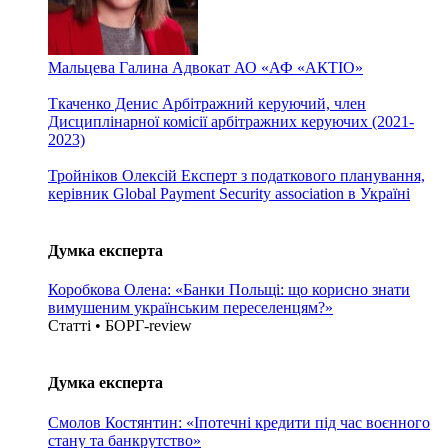
Мальцева Галина
Адвокат АО «АФ «АКТІО»
Ткаченко Денис
Арбітражний керуючий, член
Дисциплінарної комісії арбітражних керуючих (2021-
2023)
Тройніков Олексій
Експерт з податкового планування,
керівник Global Payment Security association в Україні
Думка експерта
Коробкова Олена: «Банки Польщі: що корисно знати
вимушеним українським переселенцям?»
Статті • БОРГ-review
Думка експерта
Смолов Костянтин: «Іпотечні кредити під час воєнного
стану та банкрутство»