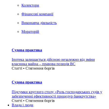
Колектори
Фінансові компанії
Виконавча діяльність
Мораторій
Судова практика
Іпотека залишається дійсною незалежно від зміни
власника майна – правова позиція ВС
Статті • Стягнення боргiв
Судова практика
Підсумки круглого столу «Роль господарських судів у
забезпеченні ефективності процедур банкрутства»
Статті • Стягнення боргiв
Влада i люди