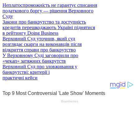
Неплатоспроможність не гарантує списання
податкового боргу — рішення Верховного
Суду
Закони про банкрутство та доступність
кредитів перешкоджають Україні піднятися
в рейтингу Doing Business
Верховний Суд уточнив, який суд
розглядає скарги на виконавців після
відкриття справи про банкрутство
У Верховному Суді заговорили про
«чекап» затяжних банкрутств
Верховний Суд про зловживання у
банкрутстві: критерії і
практичні кейси