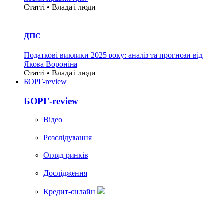
Статті • Влада i люди
ДПС
Податкові виклики 2025 року: аналіз та прогнози від
Якова Вороніна
Статті • Влада i люди
БОРГ-review
БОРГ-review
Вiдео
Розслідування
Огляд ринків
Дослідження
Кредит-онлайн