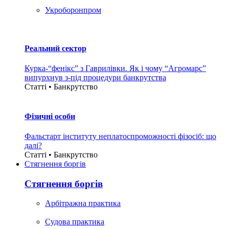
Укроборонпром
Реальний сектор
Курка-“фенікс” з Гаврилівки. Як і чому “Агромарс”
випурхнув з-під процедури банкрутства
Статті • Банкрутство
Фізичні особи
Фальстарт інституту неплатоспроможності фізосіб: що
далі?
Статті • Банкрутство
Стягнення боргiв
Стягнення боргiв
Арбітражна практика
Судова практика