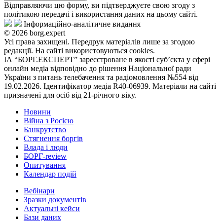
Відправляючи цю форму, ви підтверджуєте свою згоду з
політикою передачі і використання даних на цьому сайті.
Інформаційно-аналітичне видання
© 2026 borg.expert
Усі права захищені. Передрук матеріалів лише за згодою
редакції. На сайті використовуються cookies.
ІА “БОРГ.ЕКСПЕРТ” зареєстроване в якості суб’єкта у сфері
онлайн медіа відповідно до рішення Національної ради
України з питань телебачення та радіомовлення №554 від
19.02.2026. Ідентифікатор медіа R40-06939. Матеріали на сайті
призначені для осіб від 21-річного віку.
Новини
Війна з Росією
Банкрутство
Стягнення боргiв
Влада i люди
БОРГ-review
Опитування
Календар подій
Вебінари
Зразки документів
Актуальні кейси
Бази даних