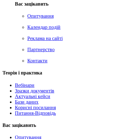
Вас зацікавить
Опитування
Календар подій
Реклама на сайтi
Партнерство
Контакти
Теорія i практика
Вебінари
Зразки документів
Актуальні кейси
Бази даних
Корисні посилання
Питання-Відповідь
Вас зацiкавить
Опитування