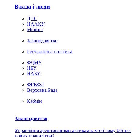
Влада i люди
ДПС
НААКУ
Мінюст
Законодавство
Регуляторна політика
ФДМУ
НБУ
НАБУ
ФГВФЛ
Верховна Рада
Кабмін
Законодавство
Управління арештованими активами: хто і чому боїться
нових правил гри?