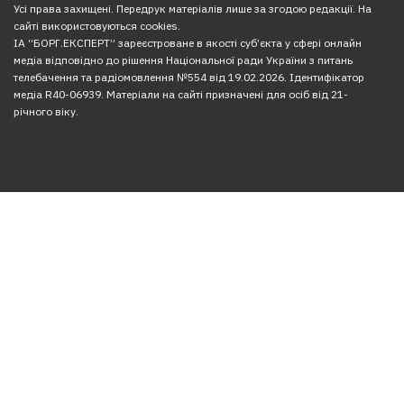
Усі права захищені. Передрук матеріалів лише за згодою редакції. На
сайті використовуються cookies.
ІА “БОРГ.ЕКСПЕРТ” зареєстроване в якості суб’єкта у сфері онлайн
медіа відповідно до рішення Національної ради України з питань
телебачення та радіомовлення №554 від 19.02.2026. Ідентифікатор
медіа R40-06939. Матеріали на сайті призначені для осіб від 21-
річного віку.