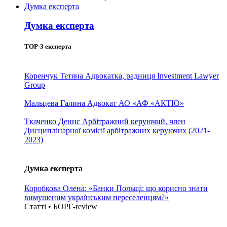
Думка експерта
Думка експерта
TOP-3 експерта
Коренчук Тетяна
Адвокатка, радниця Investment Lawyer
Group
Мальцева Галина
Адвокат АО «АФ «АКТІО»
Ткаченко Денис
Арбітражний керуючий, член
Дисциплінарної комісії арбітражних керуючих (2021-
2023)
Думка експерта
Коробкова Олена: «Банки Польщі: що корисно знати
вимушеним українським переселенцям?»
Статті • БОРГ-review