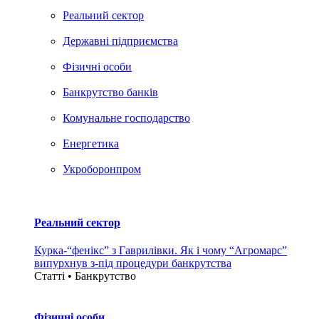
Реальний сектор
Державні підприємства
Фізичні особи
Банкрутство банків
Комунальне господарство
Енергетика
Укроборонпром
Реальний сектор
Курка-“фенікс” з Гаврилівки. Як і чому “Агромарс”
випурхнув з-під процедури банкрутства
Статті • Банкрутство
Фізичні особи