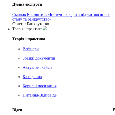
Думка експерта
Смолов Костянтин: «Іпотечні кредити під час воєнного
стану та банкрутство»
Статті • Банкрутство
Теорія i практика
Теорія i практика
Вебінари
Зразки документів
Актуальні кейси
Бази даних
Корисні посилання
Питання-Відповідь
Відео
В