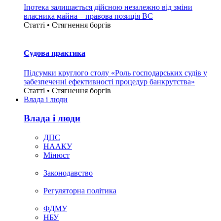
Іпотека залишається дійсною незалежно від зміни
власника майна – правова позиція ВС
Статті • Стягнення боргiв
Судова практика
Підсумки круглого столу «Роль господарських судів у
забезпеченні ефективності процедур банкрутства»
Статті • Стягнення боргiв
Влада i люди
Влада i люди
ДПС
НААКУ
Мінюст
Законодавство
Регуляторна політика
ФДМУ
НБУ