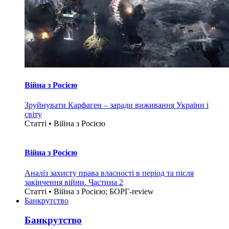
Війна з Росією
Зруйнувати Карфаген – заради виживання України і
світу
Статті • Війна з Росією
Війна з Росією
Аналіз захисту права власності в період та після
закінчення війни. Частина 2
Статті • Війна з Росією; БОРГ-review
Банкрутство
Банкрутство