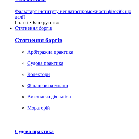
Фальстарт інституту неплатоспроможності фізосіб: що
далі?
Статті • Банкрутство
Стягнення боргiв
Стягнення боргiв
Арбітражна практика
Судова практика
Колектори
Фінансові компанії
Виконавча діяльність
Мораторій
Судова практика