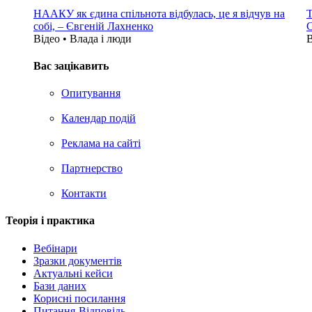
НААКУ як єдина спільнота відбулась, це я відчув на
Т
собі, – Євгеній Лахненко
С
Відео • Влада i люди
В
Вас зацікавить
Опитування
Календар подій
Реклама на сайтi
Партнерство
Контакти
Теорія i практика
Вебінари
Зразки документів
Актуальні кейси
Бази даних
Корисні посилання
Питання-Відповідь