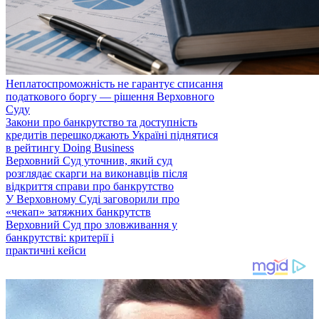
Неплатоспроможність не гарантує списання
податкового боргу — рішення Верховного
Суду
Закони про банкрутство та доступність
кредитів перешкоджають Україні піднятися
в рейтингу Doing Business
Верховний Суд уточнив, який суд
розглядає скарги на виконавців після
відкриття справи про банкрутство
У Верховному Суді заговорили про
«чекап» затяжних банкрутств
Верховний Суд про зловживання у
банкрутстві: критерії і
практичні кейси