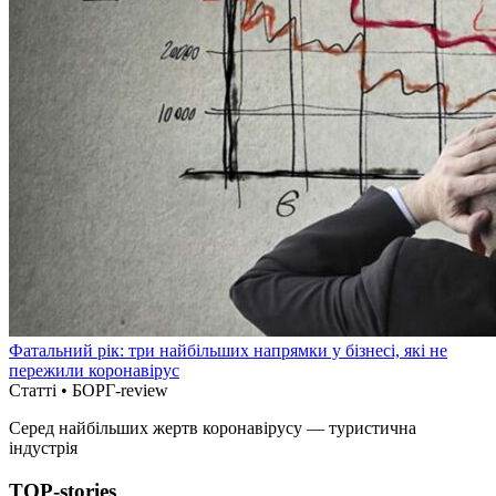
Фатальний рік: три найбільших напрямки у бізнесі, які не
пережили коронавірус
Статті • БОРГ-review
Серед найбільших жертв коронавірусу — туристична
індустрія
TOP-stories