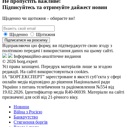
Не пропустіть важливе!
Підписуйтесь та отримуйте дайжест новин
Щоденно чи щотижня – обираєте ви!
Щоденно
Щотижня
Підписатися на розсилку
Відправляючи цю форму, ви підтверджуєте свою згоду з
політикою передачі і використання даних на цьому сайті.
Інформаційно-аналітичне видання
© 2026 borg.expert
Усі права захищені. Передрук матеріалів лише за згодою
редакції. На сайті використовуються cookies.
ІА “БОРГ.ЕКСПЕРТ” зареєстроване в якості суб’єкта у сфері
онлайн медіа відповідно до рішення Національної ради
України з питань телебачення та радіомовлення №554 від
19.02.2026. Ідентифікатор медіа R40-06939. Матеріали на сайті
призначені для осіб від 21-річного віку.
Новини
Війна з Росією
Банкрутство
Стягнення боргiв