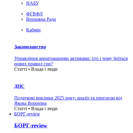
НАБУ
ФГВФЛ
Верховна Рада
Кабмін
Законодавство
Управління арештованими активами: хто і чому боїться
нових правил гри?
Статті • Влада i люди
ДПС
Податкові виклики 2025 року: аналіз та прогнози від
Якова Вороніна
Статті • Влада i люди
БОРГ-review
БОРГ-review