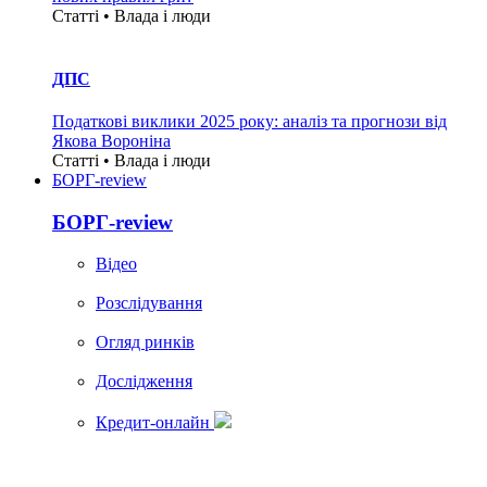
Статті • Влада i люди
ДПС
Податкові виклики 2025 року: аналіз та прогнози від
Якова Вороніна
Статті • Влада i люди
БОРГ-review
БОРГ-review
Вiдео
Розслідування
Огляд ринків
Дослідження
Кредит-онлайн