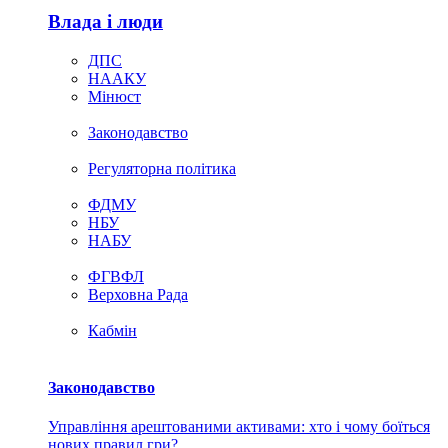
Влада i люди
ДПС
НААКУ
Мінюст
Законодавство
Регуляторна політика
ФДМУ
НБУ
НАБУ
ФГВФЛ
Верховна Рада
Кабмін
Законодавство
Управління арештованими активами: хто і чому боїться
нових правил гри?