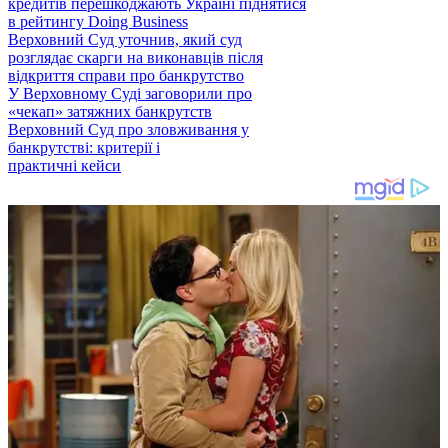
кредитів перешкоджають Україні піднятися
в рейтингу Doing Business
Верховний Суд уточнив, який суд
розглядає скарги на виконавців після
відкриття справи про банкрутство
У Верховному Суді заговорили про
«чекап» затяжних банкрутств
Верховний Суд про зловживання у
банкрутстві: критерії і
практичні кейси