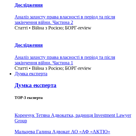
Дослідження
Аналіз захисту права власності в період та після
закінчення війни. Частина 2
Статті • Війна з Росією; БОРГ-review
Дослідження
Аналіз захисту права власності в період та після
закінчення війни. Частина 1
Статті • Війна з Росією; БОРГ-review
Думка експерта
Думка експерта
TOP-3 експерта
Коренчук Тетяна
Адвокатка, радниця Investment Lawyer
Group
Мальцева Галина
Адвокат АО «АФ «АКТІО»