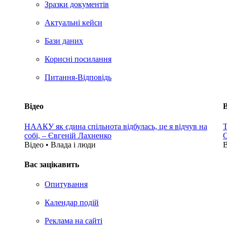
Зразки документів
Актуальні кейси
Бази даних
Корисні посилання
Питання-Відповідь
Відео
В
НААКУ як єдина спільнота відбулась, це я відчув на
Т
собі, – Євгеній Лахненко
С
Відео • Влада i люди
В
Вас зацікавить
Опитування
Календар подій
Реклама на сайтi