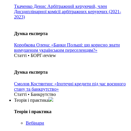
Ткаченко Денис
Арбітражний керуючий, член
Дисциплінарної комісії арбітражних керуючих (2021-
2023)
Думка експерта
Коробкова Олена: «Банки Польщі: що корисно знати
вимушеним українським переселенцям?»
Статті • БОРГ-review
Думка експерта
Смолов Костянтин: «Іпотечні кредити під час воєнного
стану та банкрутство»
Статті • Банкрутство
Теорія i практика
Теорія i практика
Вебінари