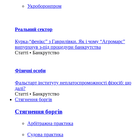
Укроборонпром
Реальний сектор
Курка-“фенікс” з Гаврилівки. Як і чому “Агромарс”
випурхнув з-під процедури банкрутства
Статті • Банкрутство
Фізичні особи
Фальстарт інституту неплатоспроможності фізосіб: що
далі?
Статті • Банкрутство
Стягнення боргiв
Стягнення боргiв
Арбітражна практика
Судова практика