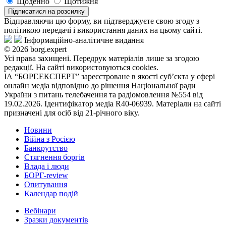
Щоденно
Щотижня
Підписатися на розсилку
Відправляючи цю форму, ви підтверджуєте свою згоду з
політикою передачі і використання даних на цьому сайті.
Інформаційно-аналітичне видання
© 2026 borg.expert
Усі права захищені. Передрук матеріалів лише за згодою
редакції. На сайті використовуються cookies.
ІА “БОРГ.ЕКСПЕРТ” зареєстроване в якості суб’єкта у сфері
онлайн медіа відповідно до рішення Національної ради
України з питань телебачення та радіомовлення №554 від
19.02.2026. Ідентифікатор медіа R40-06939. Матеріали на сайті
призначені для осіб від 21-річного віку.
Новини
Війна з Росією
Банкрутство
Стягнення боргiв
Влада i люди
БОРГ-review
Опитування
Календар подій
Вебінари
Зразки документів