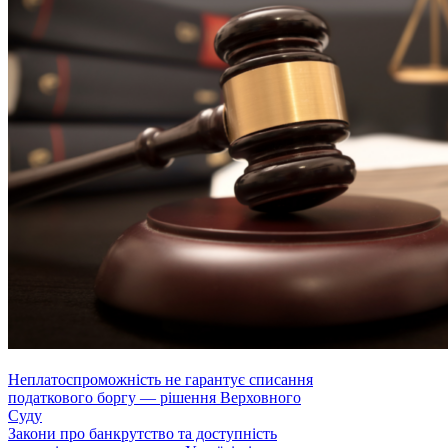
Неплатоспроможність не гарантує списання
податкового боргу — рішення Верховного
Суду
Закони про банкрутство та доступність