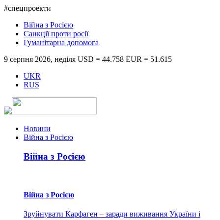
#спецпроекти
Війна з Росією
Санкції проти росії
Гуманітарна допомога
9 серпня 2026, неділя
USD = 44.758
EUR = 51.615
UKR
RUS
Новини
Війна з Росією
Війна з Росією
Війна з Росією
Зруйнувати Карфаген – заради виживання України і