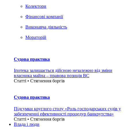
Колектори
Фінансові компанії
Виконавча діяльність
Мораторій
Судова практика
Іпотека залишається дійсною незалежно від зміни
власника майна – правова позиція ВС
Статті • Стягнення боргiв
Судова практика
Підсумки круглого столу «Роль господарських судів у
забезпеченні ефективності процедур банкрутства»
Статті • Стягнення боргiв
Влада i люди