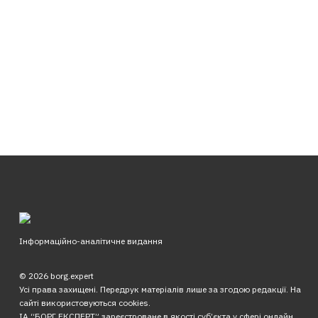
Інформаційно-аналітичне видання
© 2026 borg.expert
Усі права захищені. Передрук матеріалів лише за згодою редакції. На
сайті використовуються cookies.
ІА “БОРГ.ЕКСПЕРТ” зареєстроване в якості суб’єкта у сфері онлайн