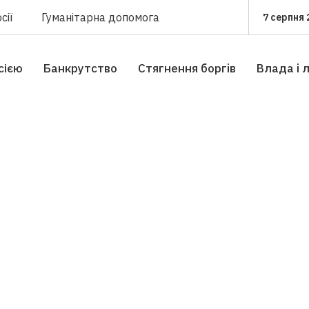
сії
Гуманітарна допомога
7 серпня 
сією
Банкрутство
Стягнення боргiв
Влада i 