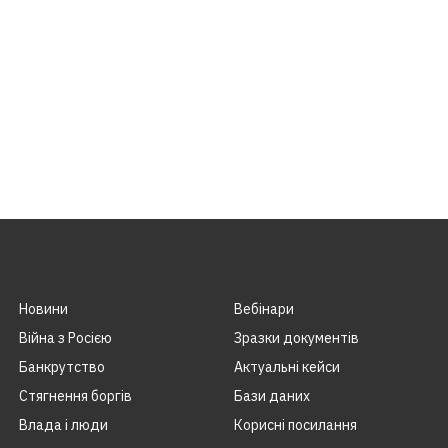
Новини
Вебінари
Війна з Росією
Зразки документів
Банкрутство
Актуальні кейси
Стягнення боргiв
Бази даних
Влада i люди
Корисні посилання