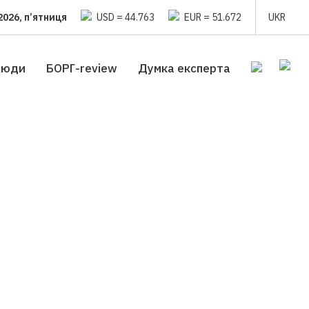
2026, п’ятниця
USD = 44.763
EUR = 51.672
UKR
люди
БОРГ-review
Думка експерта