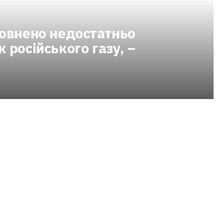
повнено недостатньо
 російського газу, –