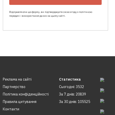
Відправляючи цю форму, ви підтверджуєте свою згоду з політикою
передачі і використання даних на цьому сайті.
Реклама на сайтi
Статистика
Партнерство
Сьогодні: 3532
Політика конфіденційності
За 7 днів: 20839
Правила цитування
За 30 днів: 105525
Контакти