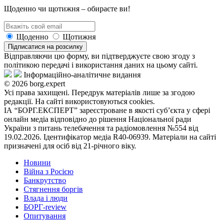
Щоденно чи щотижня – обираєте ви!
Щоденно
Щотижня
Підписатися на розсилку
Відправляючи цю форму, ви підтверджуєте свою згоду з
політикою передачі і використання даних на цьому сайті.
Інформаційно-аналітичне видання
© 2026 borg.expert
Усі права захищені. Передрук матеріалів лише за згодою
редакції. На сайті використовуються cookies.
ІА “БОРГ.ЕКСПЕРТ” зареєстроване в якості суб’єкта у сфері
онлайн медіа відповідно до рішення Національної ради
України з питань телебачення та радіомовлення №554 від
19.02.2026. Ідентифікатор медіа R40-06939. Матеріали на сайті
призначені для осіб від 21-річного віку.
Новини
Війна з Росією
Банкрутство
Стягнення боргiв
Влада i люди
БОРГ-review
Опитування