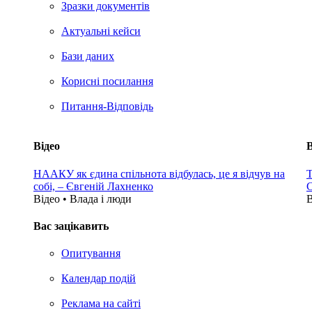
Зразки документів
Актуальні кейси
Бази даних
Корисні посилання
Питання-Відповідь
Відео
В
НААКУ як єдина спільнота відбулась, це я відчув на
Т
собі, – Євгеній Лахненко
С
Відео • Влада i люди
В
Вас зацікавить
Опитування
Календар подій
Реклама на сайтi