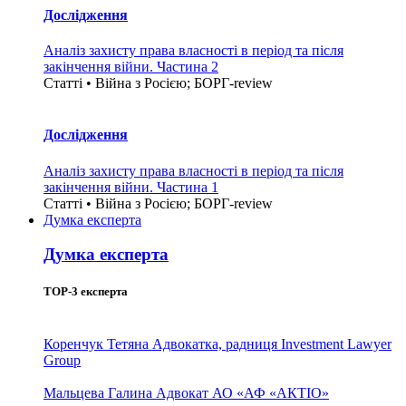
Дослідження
Аналіз захисту права власності в період та після
закінчення війни. Частина 2
Статті • Війна з Росією; БОРГ-review
Дослідження
Аналіз захисту права власності в період та після
закінчення війни. Частина 1
Статті • Війна з Росією; БОРГ-review
Думка експерта
Думка експерта
TOP-3 експерта
Коренчук Тетяна
Адвокатка, радниця Investment Lawyer
Group
Мальцева Галина
Адвокат АО «АФ «АКТІО»