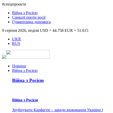
#спецпроекти
Війна з Росією
Санкції проти росії
Гуманітарна допомога
9 серпня 2026, неділя
USD = 44.758
EUR = 51.615
UKR
RUS
Новини
Війна з Росією
Війна з Росією
Війна з Росією
Зруйнувати Карфаген – заради виживання України і