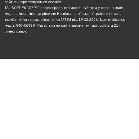
сайті використовуються cookies.
ІА “БОРГ.ЕКСПЕРТ” зареєстроване в якості суб’єкта у сфері онлайн
медіа відповідно до рішення Національної ради України з питань
телебачення та радіомовлення №554 від 19.02.2026. Ідентифікатор
медіа R40-06939. Матеріали на сайті призначені для осіб від 21-
річного віку.