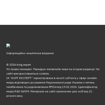
Інформаційно-аналітичне видання
© 2026 borg.expert
Усі права захищені. Передрук матеріалів лише за згодою редакції. На
сайті використовуються cookies.
ІА “БОРГ.ЕКСПЕРТ” зареєстроване в якості суб’єкта у сфері онлайн
медіа відповідно до рішення Національної ради України з питань
телебачення та радіомовлення №554 від 19.02.2026. Ідентифікатор
медіа R40-06939. Матеріали на сайті призначені для осіб від 21-
річного віку.