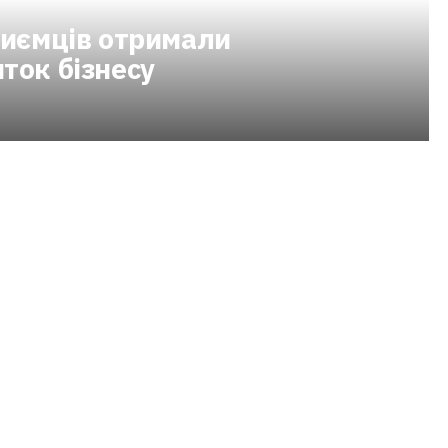
риємців отримали
ток бізнесу