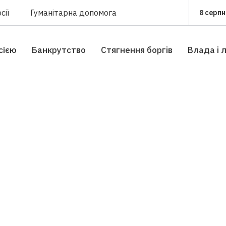
сії
Гуманітарна допомога
8 серпн
сією
Банкрутство
Стягнення боргiв
Влада i 