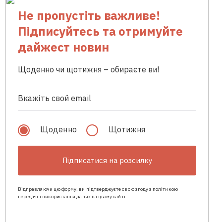
Не пропустіть важливе!
Підписуйтесь та отримуйте
дайжест новин
Щоденно чи щотижня – обираєте ви!
Щоденно
Щотижня
Підписатися на розсилку
Відправляючи цю форму, ви підтверджуєте свою згоду з політикою
передачі і використання даних на цьому сайті.