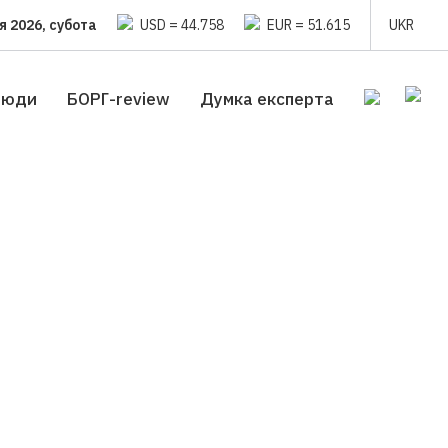
я 2026, субота
USD = 44.758
EUR = 51.615
UKR
люди
БОРГ-review
Думка експерта