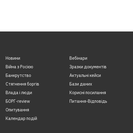
Новини
Вебінари
Війна з Росією
Зразки документів
Банкрутство
Актуальні кейси
Стягнення боргiв
Бази даних
Влада i люди
Корисні посилання
БОРГ-review
Питання-Відповідь
Опитування
Календар подій