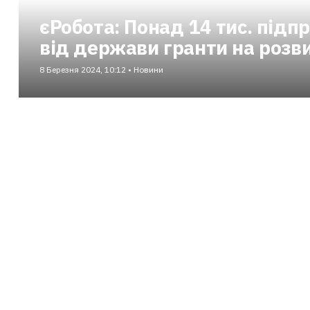
єРобота: Понад 14 тис. підп
від держави гранти на розви
8 Березня 2024, 10:12 • Новини