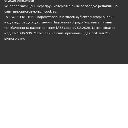
© 2026 borg.expert
Усі права захищені. Передрук матеріалів лише за згодою редакції. На
сайті використовуються cookies.
ІА “БОРГ.ЕКСПЕРТ” зареєстроване в якості суб’єкта у сфері онлайн
медіа відповідно до рішення Національної ради України з питань
телебачення та радіомовлення №554 від 19.02.2026. Ідентифікатор
медіа R40-06939. Матеріали на сайті призначені для осіб від 21-
річного віку.