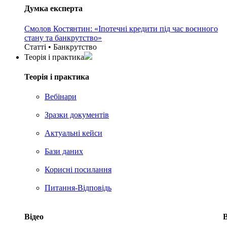
Думка експерта
Смолов Костянтин: «Іпотечні кредити під час воєнного
стану та банкрутство»
Статті • Банкрутство
Теорія i практика
Теорія i практика
Вебінари
Зразки документів
Актуальні кейси
Бази даних
Корисні посилання
Питання-Відповідь
Відео
В