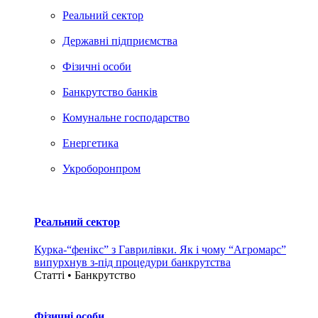
Реальний сектор
Державні підприємства
Фізичні особи
Банкрутство банків
Комунальне господарство
Енергетика
Укроборонпром
Реальний сектор
Курка-“фенікс” з Гаврилівки. Як і чому “Агромарс”
випурхнув з-під процедури банкрутства
Статті • Банкрутство
Фізичні особи