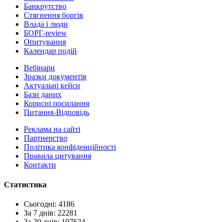
Банкрутство
Стягнення боргiв
Влада i люди
БОРГ-review
Опитування
Календар подій
Вебінари
Зразки документів
Актуальні кейси
Бази даних
Корисні посилання
Питання-Відповідь
Реклама на сайтi
Партнерство
Політика конфіденційності
Правила цитування
Контакти
Статистика
Сьогодні: 4186
За 7 днів: 22281
За 30 днів: 107624