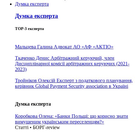
Думка експерта
Думка експерта
TOP-3 експерта
Мальцева Галина
Адвокат АО «АФ «АКТІО»
Ткаченко Денис
Арбітражний керуючий, член
Дисциплінарної комісії арбітражних керуючих (2021-
2023)
Тройніков Олексій
Експерт з податкового планування,
керівник Global Payment Security association в Україні
Думка експерта
Коробкова Олена: «Банки Польщі: що корисно знати
вимушеним українським переселенцям?»
Статті • БОРГ-review