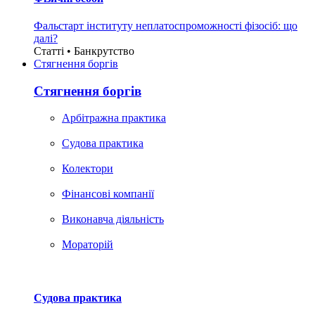
Фальстарт інституту неплатоспроможності фізосіб: що
далі?
Статті • Банкрутство
Стягнення боргiв
Стягнення боргiв
Арбітражна практика
Судова практика
Колектори
Фінансові компанії
Виконавча діяльність
Мораторій
Судова практика