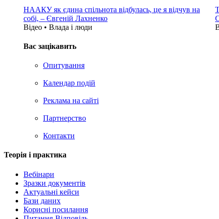
НААКУ як єдина спільнота відбулась, це я відчув на
Т
собі, – Євгеній Лахненко
С
Відео • Влада i люди
В
Вас зацікавить
Опитування
Календар подій
Реклама на сайтi
Партнерство
Контакти
Теорія i практика
Вебінари
Зразки документів
Актуальні кейси
Бази даних
Корисні посилання
Питання-Відповідь