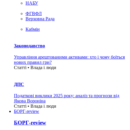
НАБУ
ФГВФЛ
Верховна Рада
Кабмін
Законодавство
Управління арештованими активами: хто і чому боїться
нових правил гри?
Статті • Влада i люди
ДПС
Податкові виклики 2025 року: аналіз та прогнози від
Якова Вороніна
Статті • Влада i люди
БОРГ-review
БОРГ-review