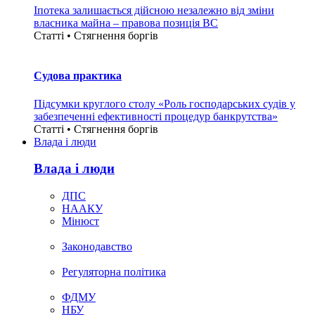
Іпотека залишається дійсною незалежно від зміни
власника майна – правова позиція ВС
Статті • Стягнення боргiв
Судова практика
Підсумки круглого столу «Роль господарських судів у
забезпеченні ефективності процедур банкрутства»
Статті • Стягнення боргiв
Влада i люди
Влада i люди
ДПС
НААКУ
Мінюст
Законодавство
Регуляторна політика
ФДМУ
НБУ