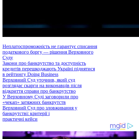
Неплатоспроможність не гарантує списання
податкового боргу — рішення Верховного
Суду
Закони про банкрутство та доступність
кредитів перешкоджають Україні піднятися
в рейтингу Doing Business
Верховний Суд уточнив, який суд
розглядає скарги на виконавців після
відкриття справи про банкрутство
У Верховному Суді заговорили про
«чекап» затяжних банкрутств
Верховний Суд про зловживання у
банкрутстві: критерії і
практичні кейси