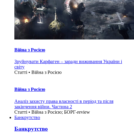
Війна з Росією
Зруйнувати Карфаген – заради виживання України і
світу
Статті • Війна з Росією
Війна з Росією
Аналіз захисту права власності в період та після
закінчення війни. Частина 2
Статті • Війна з Росією; БОРГ-review
Банкрутство
Банкрутство