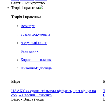
Статті • Банкрутство
Теорія i практика
Теорія i практика
Вебінари
Зразки документів
Актуальні кейси
Бази даних
Корисні посилання
Питання-Відповідь
Відео
В
НААКУ як єдина спільнота відбулась, це я відчув на
Т
собі, – Євгеній Лахненко
С
Відео • Влада i люди
В