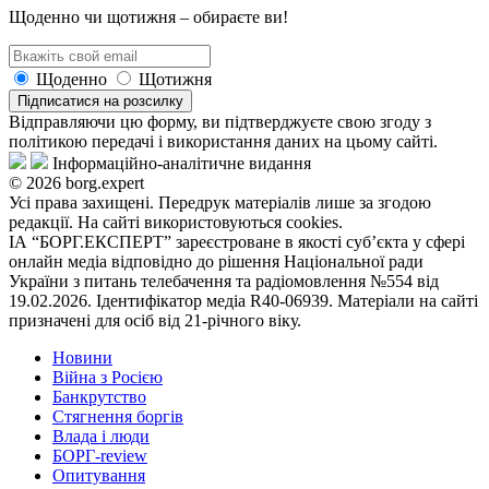
Щоденно чи щотижня – обираєте ви!
Щоденно
Щотижня
Підписатися на розсилку
Відправляючи цю форму, ви підтверджуєте свою згоду з
політикою передачі і використання даних на цьому сайті.
Інформаційно-аналітичне видання
© 2026 borg.expert
Усі права захищені. Передрук матеріалів лише за згодою
редакції. На сайті використовуються cookies.
ІА “БОРГ.ЕКСПЕРТ” зареєстроване в якості суб’єкта у сфері
онлайн медіа відповідно до рішення Національної ради
України з питань телебачення та радіомовлення №554 від
19.02.2026. Ідентифікатор медіа R40-06939. Матеріали на сайті
призначені для осіб від 21-річного віку.
Новини
Війна з Росією
Банкрутство
Стягнення боргiв
Влада i люди
БОРГ-review
Опитування