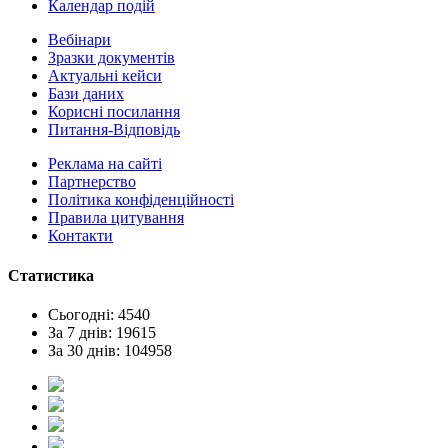
Календар подій
Вебінари
Зразки документів
Актуальні кейси
Бази даних
Корисні посилання
Питання-Відповідь
Реклама на сайтi
Партнерство
Політика конфіденційності
Правила цитування
Контакти
Статистика
Сьогодні: 4540
За 7 днів: 19615
За 30 днів: 104958