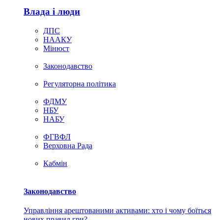
Влада i люди
ДПС
НААКУ
Мінюст
Законодавство
Регуляторна політика
ФДМУ
НБУ
НАБУ
ФГВФЛ
Верховна Рада
Кабмін
Законодавство
Управління арештованими активами: хто і чому боїться
нових правил гри?