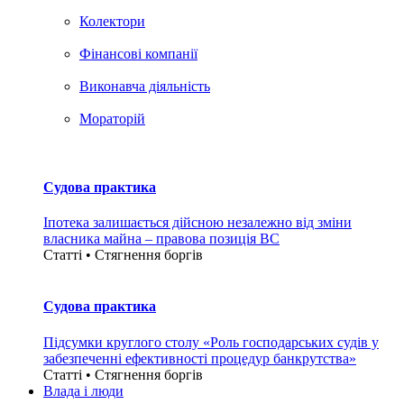
Колектори
Фінансові компанії
Виконавча діяльність
Мораторій
Судова практика
Іпотека залишається дійсною незалежно від зміни
власника майна – правова позиція ВС
Статті • Стягнення боргiв
Судова практика
Підсумки круглого столу «Роль господарських судів у
забезпеченні ефективності процедур банкрутства»
Статті • Стягнення боргiв
Влада i люди