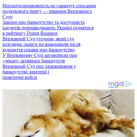
Неплатоспроможність не гарантує списання
податкового боргу — рішення Верховного
Суду
Закони про банкрутство та доступність
кредитів перешкоджають Україні піднятися
в рейтингу Doing Business
Верховний Суд уточнив, який суд
розглядає скарги на виконавців після
відкриття справи про банкрутство
У Верховному Суді заговорили про
«чекап» затяжних банкрутств
Верховний Суд про зловживання у
банкрутстві: критерії і
практичні кейси