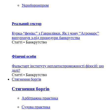
Укроборонпром
Реальний сектор
Курка-“фенікс” з Гаврилівки. Як і чому “Агромарс”
випурхнув з-під процедури банкрутства
Статті • Банкрутство
Фізичні особи
Фальстарт інституту неплатоспроможності фізосіб: що
далі?
Статті • Банкрутство
Стягнення боргiв
Стягнення боргiв
Арбітражна практика
Судова практика