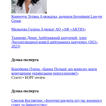
Коренчук Тетяна
Адвокатка, радниця Investment Lawyer
Group
Мальцева Галина
Адвокат АО «АФ «АКТІО»
Ткаченко Денис
Арбітражний керуючий, член
Дисциплінарної комісії арбітражних керуючих (2021-
2023)
Думка експерта
Коробкова Олена: «Банки Польщі: що корисно знати
вимушеним українським переселенцям?»
Статті • БОРГ-review
Думка експерта
Смолов Костянтин: «Іпотечні кредити під час воєнного
стану та банкрутство»