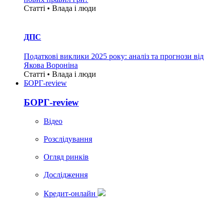
Статті • Влада i люди
ДПС
Податкові виклики 2025 року: аналіз та прогнози від
Якова Вороніна
Статті • Влада i люди
БОРГ-review
БОРГ-review
Вiдео
Розслідування
Огляд ринків
Дослідження
Кредит-онлайн