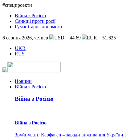
#спецпроекти
Війна з Росією
Санкції проти росії
Гуманітарна допомога
6 серпня 2026, четвер
USD = 44.69
EUR = 51.625
UKR
RUS
Новини
Війна з Росією
Війна з Росією
Війна з Росією
Зруйнувати Карфаген – заради виживання України і