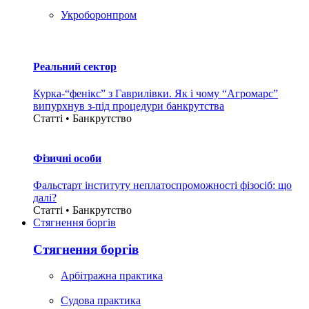
Укроборонпром
Реальний сектор
Курка-“фенікс” з Гаврилівки. Як і чому “Агромарс”
випурхнув з-під процедури банкрутства
Статті • Банкрутство
Фізичні особи
Фальстарт інституту неплатоспроможності фізосіб: що
далі?
Статті • Банкрутство
Стягнення боргiв
Стягнення боргiв
Арбітражна практика
Судова практика