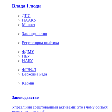
Влада i люди
ДПС
НААКУ
Мінюст
Законодавство
Регуляторна політика
ФДМУ
НБУ
НАБУ
ФГВФЛ
Верховна Рада
Кабмін
Законодавство
Управління арештованими активами: хто і чому боїться
нових правил гри?