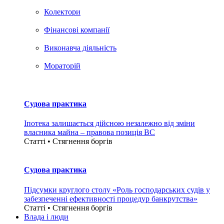
Колектори
Фінансові компанії
Виконавча діяльність
Мораторій
Судова практика
Іпотека залишається дійсною незалежно від зміни
власника майна – правова позиція ВС
Статті • Стягнення боргiв
Судова практика
Підсумки круглого столу «Роль господарських судів у
забезпеченні ефективності процедур банкрутства»
Статті • Стягнення боргiв
Влада i люди