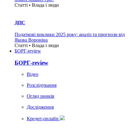
Статті • Влада i люди
ДПС
Податкові виклики 2025 року: аналіз та прогнози від
Якова Вороніна
Статті • Влада i люди
БОРГ-review
БОРГ-review
Вiдео
Розслідування
Огляд ринків
Дослідження
Кредит-онлайн