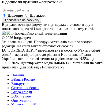
Щоденно чи щотижня – обираєте ви!
Щоденно
Щотижня
Підписатися на розсилку
Відправляючи цю форму, ви підтверджуєте свою згоду з
політикою передачі і використання даних на цьому сайті.
Інформаційно-аналітичне видання
© 2026 borg.expert
Усі права захищені. Передрук матеріалів лише за згодою
редакції. На сайті використовуються cookies.
ІА “БОРГ.ЕКСПЕРТ” зареєстроване в якості суб’єкта у сфері
онлайн медіа відповідно до рішення Національної ради
України з питань телебачення та радіомовлення №554 від
19.02.2026. Ідентифікатор медіа R40-06939. Матеріали на сайті
призначені для осіб від 21-річного віку.
Новини
Війна з Росією
Банкрутство
Стягнення боргiв
Влада i люди
БОРГ-review
Опитування
Календар подій