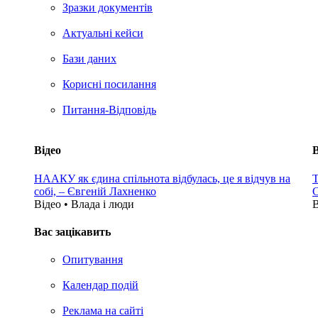
Зразки документів
Актуальні кейси
Бази даних
Корисні посилання
Питання-Відповідь
Відео
В
НААКУ як єдина спільнота відбулась, це я відчув на
Т
собі, – Євгеній Лахненко
С
Відео • Влада i люди
В
Вас зацікавить
Опитування
Календар подій
Реклама на сайтi