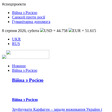
#спецпроекти
Війна з Росією
Санкції проти росії
Гуманітарна допомога
8 серпня 2026, субота
USD = 44.758
EUR = 51.615
UKR
RUS
Новини
Війна з Росією
Війна з Росією
Війна з Росією
Зруйнувати Карфаген – заради виживання України і