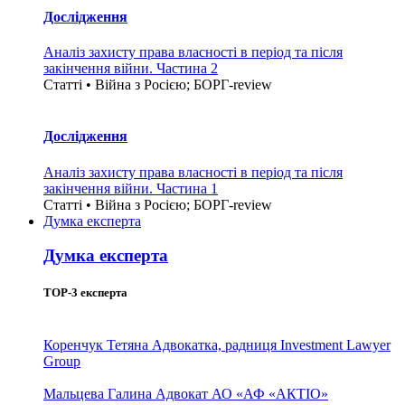
Дослідження
Аналіз захисту права власності в період та після
закінчення війни. Частина 2
Статті • Війна з Росією; БОРГ-review
Дослідження
Аналіз захисту права власності в період та після
закінчення війни. Частина 1
Статті • Війна з Росією; БОРГ-review
Думка експерта
Думка експерта
TOP-3 експерта
Коренчук Тетяна
Адвокатка, радниця Investment Lawyer
Group
Мальцева Галина
Адвокат АО «АФ «АКТІО»