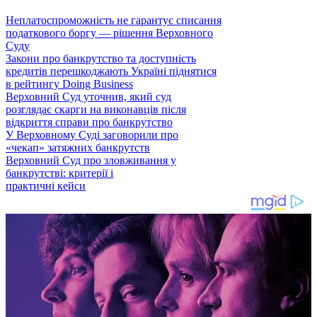
Неплатоспроможність не гарантує списання
податкового боргу — рішення Верховного
Суду
Закони про банкрутство та доступність
кредитів перешкоджають Україні піднятися
в рейтингу Doing Business
Верховний Суд уточнив, який суд
розглядає скарги на виконавців після
відкриття справи про банкрутство
У Верховному Суді заговорили про
«чекап» затяжних банкрутств
Верховний Суд про зловживання у
банкрутстві: критерії і
практичні кейси