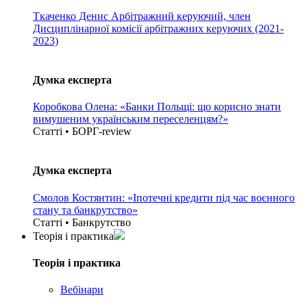
Ткаченко Денис
Арбітражний керуючий, член
Дисциплінарної комісії арбітражних керуючих (2021-
2023)
Думка експерта
Коробкова Олена: «Банки Польщі: що корисно знати
вимушеним українським переселенцям?»
Статті • БОРГ-review
Думка експерта
Смолов Костянтин: «Іпотечні кредити під час воєнного
стану та банкрутство»
Статті • Банкрутство
Теорія i практика
Теорія i практика
Вебінари