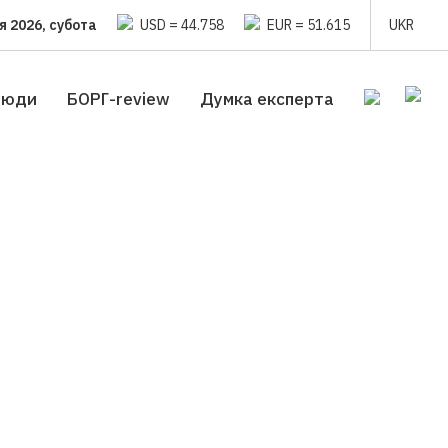
я 2026, субота
USD = 44.758
EUR = 51.615
UKR
люди
БОРГ-review
Думка експерта