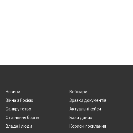
Новини
Вебінари
Війна з Росією
Зразки документів
Банкрутство
Актуальні кейси
Стягнення боргiв
Бази даних
Влада i люди
Корисні посилання