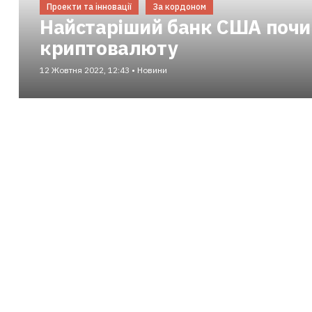
Проекти та інновації
За кордоном
Найстаріший банк США почи
криптовалюту
12 Жовтня 2022, 12:43 • Новини