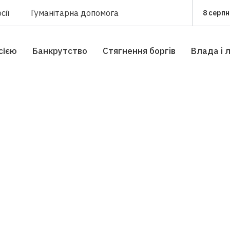
сії
Гуманітарна допомога
8 серпн
сією
Банкрутство
Стягнення боргiв
Влада i 