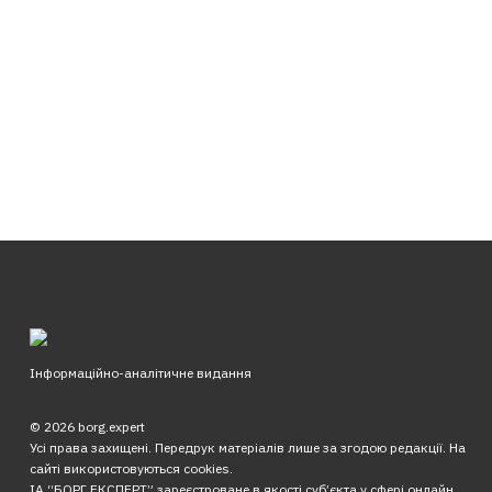
Інформаційно-аналітичне видання
© 2026 borg.expert
Усі права захищені. Передрук матеріалів лише за згодою редакції. На
сайті використовуються cookies.
ІА “БОРГ.ЕКСПЕРТ” зареєстроване в якості суб’єкта у сфері онлайн