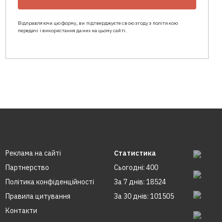
Відправляючи цю форму, ви підтверджуєте свою згоду з політикою
передачі і використання даних на цьому сайті.
Реклама на сайтi
Статистика
Партнерство
Сьогодні: 400
Політика конфіденційності
За 7 днів: 18524
Правила цитування
За 30 днів: 101505
Контакти