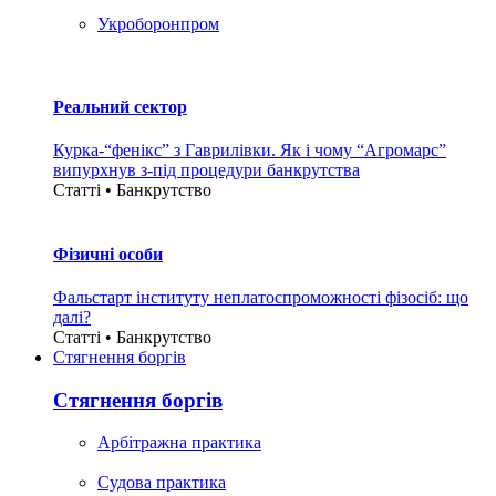
Укроборонпром
Реальний сектор
Курка-“фенікс” з Гаврилівки. Як і чому “Агромарс”
випурхнув з-під процедури банкрутства
Статті • Банкрутство
Фізичні особи
Фальстарт інституту неплатоспроможності фізосіб: що
далі?
Статті • Банкрутство
Стягнення боргiв
Стягнення боргiв
Арбітражна практика
Судова практика