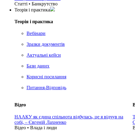
Статті • Банкрутство
Теорія i практика
Теорія i практика
Вебінари
Зразки документів
Актуальні кейси
Бази даних
Корисні посилання
Питання-Відповідь
Відео
В
НААКУ як єдина спільнота відбулась, це я відчув на
Т
собі, – Євгеній Лахненко
С
Відео • Влада i люди
В