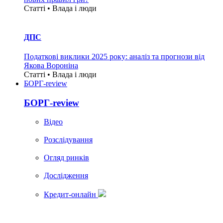
Статті • Влада i люди
ДПС
Податкові виклики 2025 року: аналіз та прогнози від
Якова Вороніна
Статті • Влада i люди
БОРГ-review
БОРГ-review
Вiдео
Розслідування
Огляд ринків
Дослідження
Кредит-онлайн