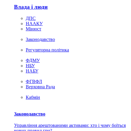
Влада i люди
ДПС
НААКУ
Мінюст
Законодавство
Регуляторна політика
ФДМУ
НБУ
НАБУ
ФГВФЛ
Верховна Рада
Кабмін
Законодавство
Управління арештованими активами: хто і чому боїться
нових правил гри?