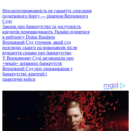
Неплатоспроможність не гарантує списання
податкового боргу — рішення Верховного
Суду
Закони про банкрутство та доступність
кредитів перешкоджають Україні піднятися
в рейтингу Doing Business
Верховний Суд уточнив, який суд
розглядає скарги на виконавців після
відкриття справи про банкрутство
У Верховному Суді заговорили про
«чекап» затяжних банкрутств
Верховний Суд про зловживання у
банкрутстві: критерії і
практичні кейси