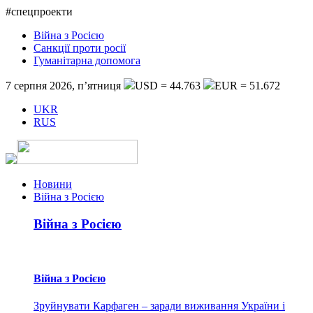
#спецпроекти
Війна з Росією
Санкції проти росії
Гуманітарна допомога
7 серпня 2026, п’ятниця
USD = 44.763
EUR = 51.672
UKR
RUS
Новини
Війна з Росією
Війна з Росією
Війна з Росією
Зруйнувати Карфаген – заради виживання України і