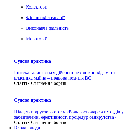
Колектори
Фінансові компанії
Виконавча діяльність
Мораторій
Судова практика
Іпотека залишається дійсною незалежно від зміни
власника майна – правова позиція ВС
Статті • Стягнення боргiв
Судова практика
Підсумки круглого столу «Роль господарських судів у
забезпеченні ефективності процедур банкрутства»
Статті • Стягнення боргiв
Влада i люди