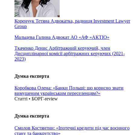
Коренчук Тетяна
Адвокатка, радниця Investment Lawyer
Group
Мальцева Галина
Адвокат АО «АФ «АКТІО»
Ткаченко Денис
Арбітражний керуючий, член
Дисциплінарної комісії арбітражних керуючих (2021-
2023)
Думка експерта
Коробкова Олена: «Банки Польщі: що корисно знати
вимушеним українським переселенцям?»
Статті • БОРГ-review
Думка експерта
Смолов Костянтин: «Іпотечні кредити під час воєнного
стану та банкрутство»