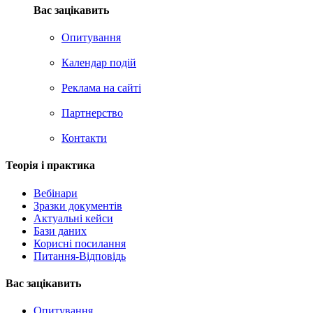
Вас зацікавить
Опитування
Календар подій
Реклама на сайтi
Партнерство
Контакти
Теорія i практика
Вебінари
Зразки документів
Актуальні кейси
Бази даних
Корисні посилання
Питання-Відповідь
Вас зацiкавить
Опитування