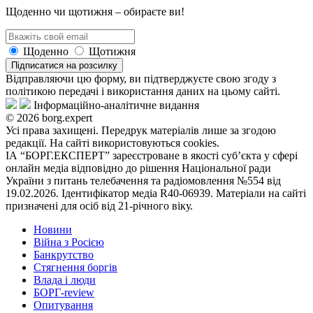
Щоденно чи щотижня – обираєте ви!
Щоденно
Щотижня
Підписатися на розсилку
Відправляючи цю форму, ви підтверджуєте свою згоду з
політикою передачі і використання даних на цьому сайті.
Інформаційно-аналітичне видання
© 2026 borg.expert
Усі права захищені. Передрук матеріалів лише за згодою
редакції. На сайті використовуються cookies.
ІА “БОРГ.ЕКСПЕРТ” зареєстроване в якості суб’єкта у сфері
онлайн медіа відповідно до рішення Національної ради
України з питань телебачення та радіомовлення №554 від
19.02.2026. Ідентифікатор медіа R40-06939. Матеріали на сайті
призначені для осіб від 21-річного віку.
Новини
Війна з Росією
Банкрутство
Стягнення боргiв
Влада i люди
БОРГ-review
Опитування