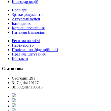
Календар подій
Вебінари
Зразки документів
Актуальні кейси
Бази даних
Корисні посилання
Питання-Відповідь
Реклама на сайтi
Партнерство
Політика конфіденційності
Правила цитування
Контакти
Статистика
Сьогодні: 291
За 7 днів: 19127
За 30 днів: 103813