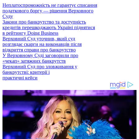
Неплатоспроможність не гарантує списання
податкового боргу — рішення Верховного
Суду
Закони про банкрутство та доступність
кредитів перешкоджають Україні піднятися
в рейтингу Doing Business
Верховний Суд уточнив, який суд
розглядає скарги на виконавців після
відкриття справи про банкрутство
У Верховному Суді заговорили про
«чекап» затяжних банкрутств
Верховний Суд про зловживання у
банкрутстві: критерії і
практичні кейси