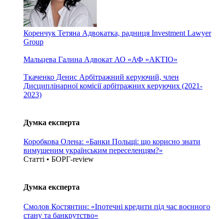
Коренчук Тетяна
Адвокатка, радниця Investment Lawyer
Group
Мальцева Галина
Адвокат АО «АФ «АКТІО»
Ткаченко Денис
Арбітражний керуючий, член
Дисциплінарної комісії арбітражних керуючих (2021-
2023)
Думка експерта
Коробкова Олена: «Банки Польщі: що корисно знати
вимушеним українським переселенцям?»
Статті • БОРГ-review
Думка експерта
Смолов Костянтин: «Іпотечні кредити під час воєнного
стану та банкрутство»