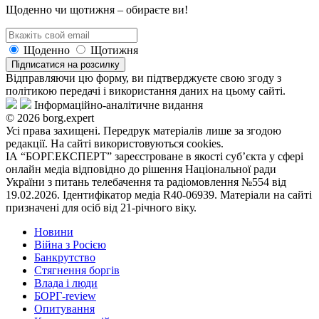
Щоденно чи щотижня – обираєте ви!
Щоденно
Щотижня
Підписатися на розсилку
Відправляючи цю форму, ви підтверджуєте свою згоду з
політикою передачі і використання даних на цьому сайті.
Інформаційно-аналітичне видання
© 2026 borg.expert
Усі права захищені. Передрук матеріалів лише за згодою
редакції. На сайті використовуються cookies.
ІА “БОРГ.ЕКСПЕРТ” зареєстроване в якості суб’єкта у сфері
онлайн медіа відповідно до рішення Національної ради
України з питань телебачення та радіомовлення №554 від
19.02.2026. Ідентифікатор медіа R40-06939. Матеріали на сайті
призначені для осіб від 21-річного віку.
Новини
Війна з Росією
Банкрутство
Стягнення боргiв
Влада i люди
БОРГ-review
Опитування