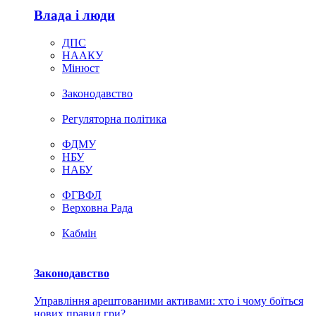
Влада i люди
ДПС
НААКУ
Мінюст
Законодавство
Регуляторна політика
ФДМУ
НБУ
НАБУ
ФГВФЛ
Верховна Рада
Кабмін
Законодавство
Управління арештованими активами: хто і чому боїться
нових правил гри?