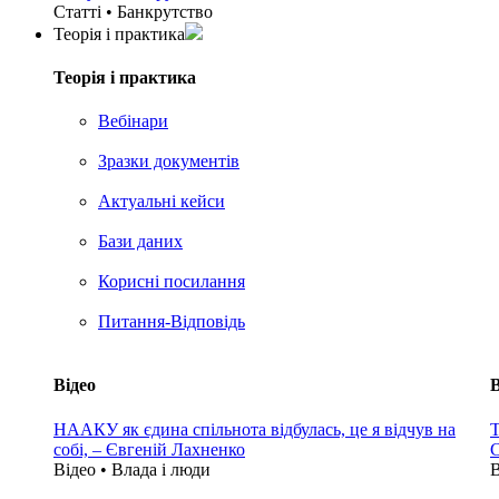
Статті • Банкрутство
Теорія i практика
Теорія i практика
Вебінари
Зразки документів
Актуальні кейси
Бази даних
Корисні посилання
Питання-Відповідь
Відео
В
НААКУ як єдина спільнота відбулась, це я відчув на
Т
собі, – Євгеній Лахненко
С
Відео • Влада i люди
В