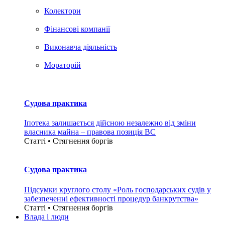
Колектори
Фінансові компанії
Виконавча діяльність
Мораторій
Судова практика
Іпотека залишається дійсною незалежно від зміни
власника майна – правова позиція ВС
Статті • Стягнення боргiв
Судова практика
Підсумки круглого столу «Роль господарських судів у
забезпеченні ефективності процедур банкрутства»
Статті • Стягнення боргiв
Влада i люди