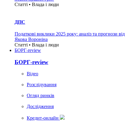
Статті • Влада i люди
ДПС
Податкові виклики 2025 року: аналіз та прогнози від
Якова Вороніна
Статті • Влада i люди
БОРГ-review
БОРГ-review
Вiдео
Розслідування
Огляд ринків
Дослідження
Кредит-онлайн