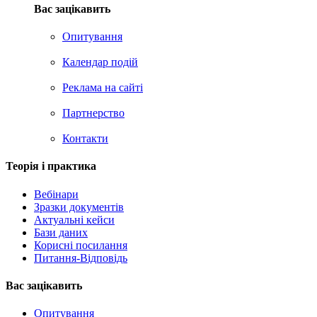
Вас зацікавить
Опитування
Календар подій
Реклама на сайтi
Партнерство
Контакти
Теорія i практика
Вебінари
Зразки документів
Актуальні кейси
Бази даних
Корисні посилання
Питання-Відповідь
Вас зацiкавить
Опитування