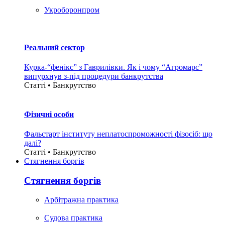
Укроборонпром
Реальний сектор
Курка-“фенікс” з Гаврилівки. Як і чому “Агромарс”
випурхнув з-під процедури банкрутства
Статті • Банкрутство
Фізичні особи
Фальстарт інституту неплатоспроможності фізосіб: що
далі?
Статті • Банкрутство
Стягнення боргiв
Стягнення боргiв
Арбітражна практика
Судова практика