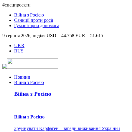
#спецпроекти
Війна з Росією
Санкції проти росії
Гуманітарна допомога
9 серпня 2026, неділя
USD = 44.758
EUR = 51.615
UKR
RUS
Новини
Війна з Росією
Війна з Росією
Війна з Росією
Зруйнувати Карфаген – заради виживання України і