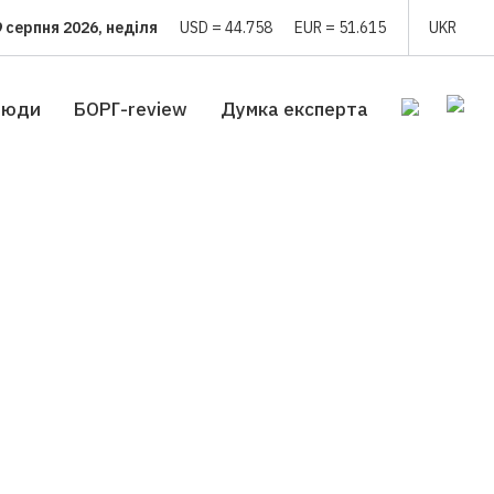
9 серпня 2026, неділя
USD = 44.758
EUR = 51.615
UKR
люди
БОРГ-review
Думка експерта