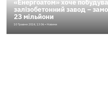
«Енергоатом» хоче побудува
залізобетонний завод – замо
23 мільйони
10 Травня 2024, 13:06 • Новини