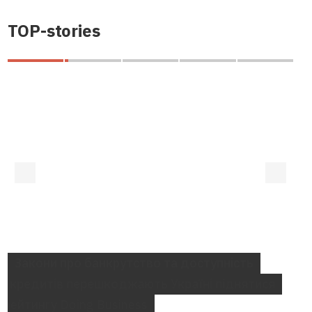
TOP-stories
Закони про банкрутство та доступність
кредитів перешкоджають Україні піднятися
в рейтингу Doing Business