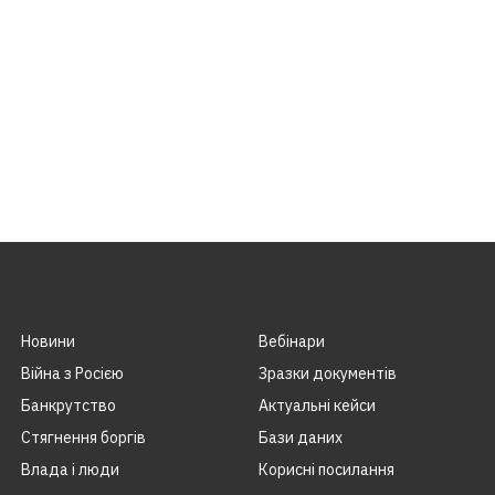
Новини
Вебінари
Війна з Росією
Зразки документів
Банкрутство
Актуальні кейси
Стягнення боргiв
Бази даних
Влада i люди
Корисні посилання