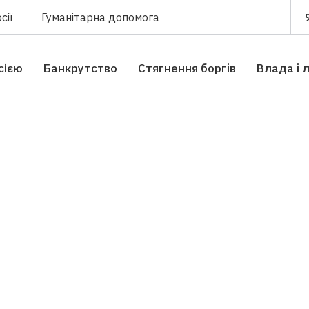
сії
Гуманітарна допомога
сією
Банкрутство
Стягнення боргiв
Влада i 