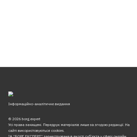
Інформаційно-аналітичне видання
© 2026 borg.expert
Усі права захищені. Передрук матеріалів лише за згодою редакції. На
сайті використовуються cookies.
ІА “БОРГ.ЕКСПЕРТ” зареєстроване в якості суб’єкта у сфері онлайн