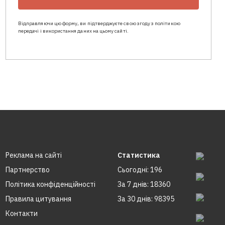
Відправляючи цю форму, ви підтверджуєте свою згоду з політикою
передачі і використання даних на цьому сайті.
Реклама на сайтi
Статистика
Партнерство
Сьогодні: 196
Політика конфіденційності
За 7 днів: 18360
Правила цитування
За 30 днів: 98395
Контакти